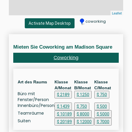
Leaflet
coworking
Activate Map Desktop
Mieten Sie Coworking am Madison Square
Coworking
Art des Raums
Klasse
Klasse
Klasse
A/Monat
B/Monat
C/Monat
Büro mit
$ 2189
$ 1250
$ 750
Fenster/Person
Innenbüro/Person
$ 1439
$ 750
$ 500
Teamräume
$ 10189
$ 8000
$ 5000
Suiten
$ 20189
$ 12000
$ 7000