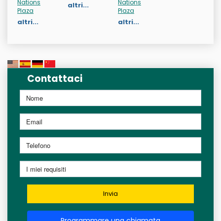
Nations
Nations
altri...
Plaza
Plaza
altri...
altri...
Contattaci
Invia
Programmare una chiamata