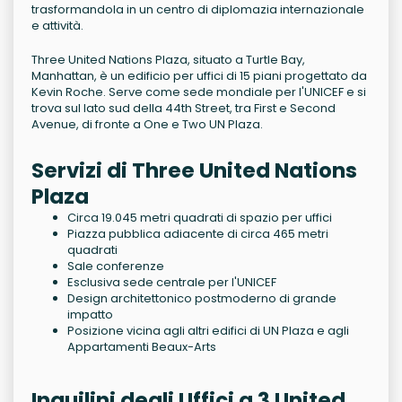
trasformandola in un centro di diplomazia internazionale
e attività.
Three United Nations Plaza, situato a Turtle Bay,
Manhattan, è un edificio per uffici di 15 piani progettato da
Kevin Roche. Serve come sede mondiale per l'UNICEF e si
trova sul lato sud della 44th Street, tra First e Second
Avenue, di fronte a One e Two UN Plaza.
Servizi di Three United Nations
Plaza
Circa 19.045 metri quadrati di spazio per uffici
Piazza pubblica adiacente di circa 465 metri
quadrati
Sale conferenze
Esclusiva sede centrale per l'UNICEF
Design architettonico postmoderno di grande
impatto
Posizione vicina agli altri edifici di UN Plaza e agli
Appartamenti Beaux-Arts
Inquilini degli Uffici a 3 United