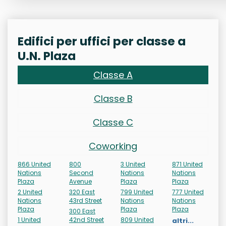
Edifici per uffici per classe a
U.N. Plaza
Classe A
Classe B
Classe C
Coworking
866 United
800
3 United
871 United
Nations
Second
Nations
Nations
Plaza
Avenue
Plaza
Plaza
2 United
320 East
799 United
777 United
Nations
43rd Street
Nations
Nations
Plaza
Plaza
Plaza
300 East
1 United
42nd Street
809 United
altri...