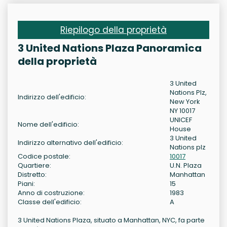
Riepilogo della proprietà
3 United Nations Plaza Panoramica
della proprietà
3 United
Nations Plz,
Indirizzo dell'edificio:
New York
NY 10017
UNICEF
Nome dell'edificio:
House
3 United
Indirizzo alternativo dell'edificio:
Nations plz
Codice postale:
10017
Quartiere:
U.N. Plaza
Distretto:
Manhattan
Piani:
15
Anno di costruzione:
1983
Classe dell'edificio:
A
3 United Nations Plaza, situato a Manhattan, NYC, fa parte