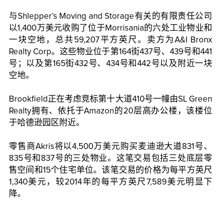
与Shlepper’s Moving and Storage有关的有限责任公司
以1,400万美元收购了位于Morrisania的六处工业物业和
一块空地，总共59,207平方英尺。卖方为A&I Bronx
Realty Corp。这些物业位于第164街437号、439号和441
号；以及第165街432号、434号和442号以及附近一块
空地。
Brookfield正在考虑竞标第十大道410号一幢由SL Green
Realty拥有、依托于Amazon的20层高办公楼，该楼位
于哈德逊园区附近。
零售商Akris将以4,500万美元购买麦迪逊大道831号、
835号和837号的三处物业。这笔交易包括三处底层零
售空间和15个住宅单位。该笔交易的价格为每平方英尺
1,340美元，较2014年的每平方英尺7,589美元明显下
降。