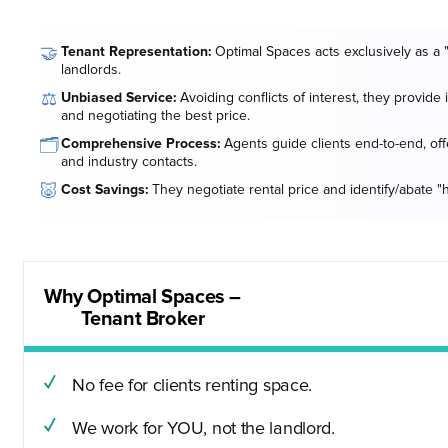
🤝
Tenant Representation:
Optimal Spaces acts exclusively as a 
landlords.
⚖️
Unbiased Service:
Avoiding conflicts of interest, they provide
and negotiating the best price.
🗂️
Comprehensive Process:
Agents guide clients end-to-end, offe
and industry contacts.
🐷
Cost Savings:
They negotiate rental price and identify/abate "
Why Optimal Spaces –
Tenant Broker
No fee for clients renting space.
We work for YOU, not the landlord.