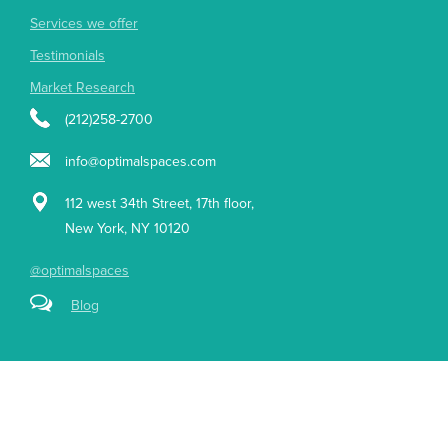
Services we offer
Testimonials
Market Research
(212)258-2700
info@optimalspaces.com
112 west 34th Street, 17th floor,
New York, NY 10120
@optimalspaces
Blog