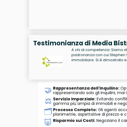
Testimonianza di Media Bist
A chi di competenza: Siamo stat
padronanza con cui Stephen S
immobiliare. Si è dimostrato
🤝
Rappresentanza dell'Inquilino:
Opt
rappresentando solo gli inquilini, mai i
⚖️
Servizio Imparziale:
Evitando conflit
gamma più ampia di immobili e negozi
🗂️
Processo Completo:
Gli agenti acco
planimetrie, aspettative di prezzo e c
🐷
Risparmio sui Costi:
Negoziano il can