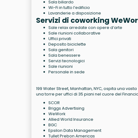
Sala biliardo
Wi-Fi in tutto l’edificio
Lavanderie a disposizione
Servizi di coworking WeWo
Sale relax arredate con opere d’arte
Sale riunioni collaborative
Uffici privati
Deposito biciclette
Sala genitori
Sala benessere
Servizi tecnologici
Sale riunioni
Personale in sede
199 Water Street, Manhattan, NYC, ospita una vasta 
una torre per uffici di 35 piani nel cuore del Financial
SCOR
Briggs Advertising
WeWork
Allied World Insurance
BGC
Epsilon Data Management
Tullet Prebon Americas