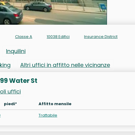
Classe A
10038 Edifici
Insurance District
Inquilini
rking
Altri uffici in affitto nelle vicinanze
 199 Water St
oli uffici
piedi²
Affitto mensile
0
Trattabile