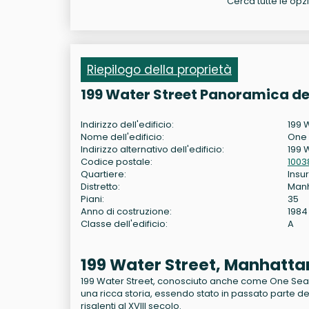
Cerca tutte le opzi
Riepilogo della proprietà
199 Water Street Panoramica de
Indirizzo dell'edificio:
199 
Nome dell'edificio:
One 
Indirizzo alternativo dell'edificio:
199 
Codice postale:
1003
Quartiere:
Insur
Distretto:
Man
Piani:
35
Anno di costruzione:
1984
Classe dell'edificio:
A
199 Water Street, Manhatta
199 Water Street, conosciuto anche come One Seaport
una ricca storia, essendo stato in passato parte del
risalenti al XVIII secolo.