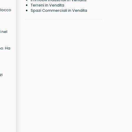
Terreni in Vendita
 blocco
Spazi Commerciali in Vendita
i nel
no. Ha
zi