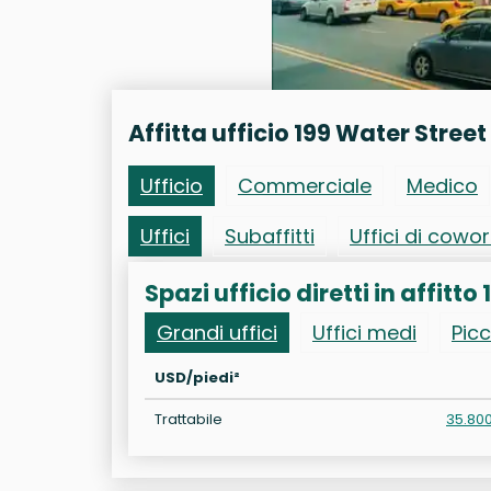
Affitta ufficio 199 Water Street
Ufficio
Commerciale
Medico
Uffici
Subaffitti
Uffici di cowo
Spazi ufficio diretti in affitto
Grandi uffici
Uffici medi
Picc
USD/piedi²
Trattabile
35.80