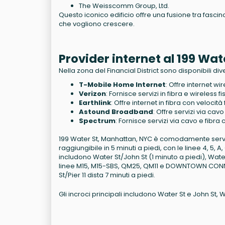
The Weisscomm Group, Ltd.
Questo iconico edificio offre una fusione tra fasc
che vogliono crescere.
Provider internet al 199 Wa
Nella zona del Financial District sono disponibili dive
T-Mobile Home Internet
: Offre internet wi
Verizon
: Fornisce servizi in fibra e wireless 
Earthlink
: Offre internet in fibra con velocit
Astound Broadband
: Offre servizi via cav
Spectrum
: Fornisce servizi via cavo e fibra
199 Water St, Manhattan, NYC è comodamente servito 
raggiungibile in 5 minuti a piedi, con le linee 4, 5, 
includono Water St/John St (1 minuto a piedi), Water S
linee M15, M15-SBS, QM25, QM11 e DOWNTOWN CONNEC
St/Pier 11 dista 7 minuti a piedi.
Gli incroci principali includono Water St e John St, Wa