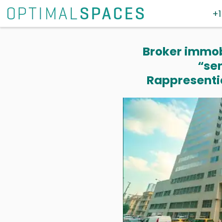
+1
Broker immobi
“se
Rappresentia