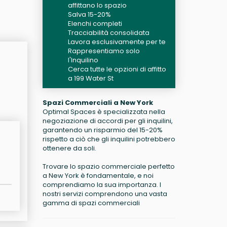
affittano lo spazio
Salva 15-20%
Elenchi completi
Tracciabilità consolidata
Lavora esclusivamente per te
Rappresentiamo solo
l'Inquilino
Cerca tutte le opzioni di affitto
a 199 Water St
Spazi Commerciali a New York
Optimal Spaces è specializzata nella
negoziazione di accordi per gli inquilini,
garantendo un risparmio del 15-20%
rispetto a ciò che gli inquilini potrebbero
ottenere da soli.
Trovare lo spazio commerciale perfetto
a New York è fondamentale, e noi
comprendiamo la sua importanza. I
nostri servizi comprendono una vasta
gamma di spazi commerciali