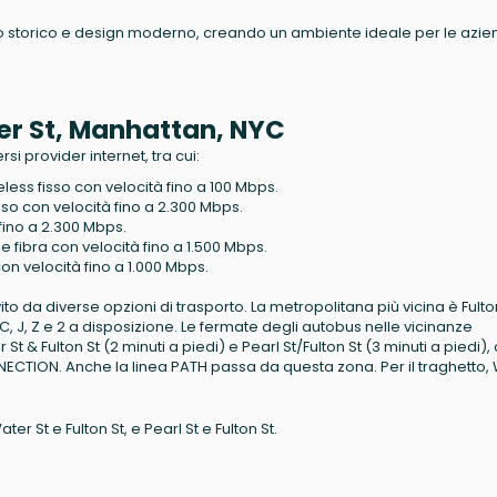
ino storico e design moderno, creando un ambiente ideale per le azi
ter St, Manhattan, NYC
rsi provider internet, tra cui:
reless fisso con velocità fino a 100 Mbps.
fisso con velocità fino a 2.300 Mbps.
à fino a 2.300 Mbps.
o e fibra con velocità fino a 1.500 Mbps.
 con velocità fino a 1.000 Mbps.
da diverse opzioni di trasporto. La metropolitana più vicina è Fulton
A, C, J, Z e 2 a disposizione. Le fermate degli autobus nelle vicinanze
t & Fulton St (2 minuti a piedi) e Pearl St/Fulton St (3 minuti a piedi),
TION. Anche la linea PATH passa da questa zona. Per il traghetto, 
ter St e Fulton St, e Pearl St e Fulton St.