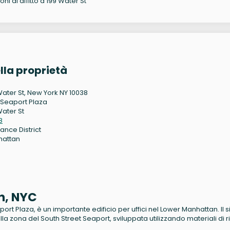
oni di affitto a 199 Water St
lla proprietà
Water St, New York NY 10038
Seaport Plaza
Water St
8
ance District
hattan
n, NYC
 Plaza, è un importante edificio per uffici nel Lower Manhattan. Il s
la zona del South Street Seaport, sviluppata utilizzando materiali di r