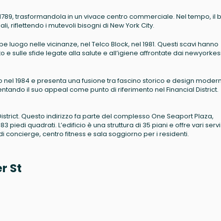
 il 1789, trasformandola in un vivace centro commerciale. Nel tempo, il
li, riflettendo i mutevoli bisogni di New York City.
luogo nelle vicinanze, nel Telco Block, nel 1981. Questi scavi hanno
o e sulle sfide legate alla salute e all’igiene affrontate dai newyorkes
uito nel 1984 e presenta una fusione tra fascino storico e design moder
ntando il suo appeal come punto di riferimento nel Financial District.
 District. Questo indirizzo fa parte del complesso One Seaport Plaza,
3 piedi quadrati. L’edificio è una struttura di 35 piani e offre vari servi
 concierge, centro fitness e sala soggiorno per i residenti.
r St