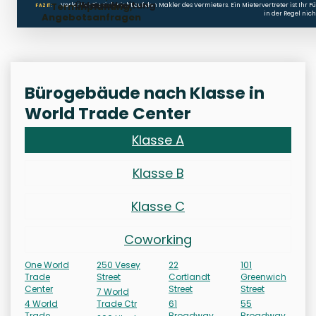
Überschreitung
klauseln
Terminplanung,
Verlassen Sie sich nicht auf den Makler des Vermieters. Ein Mietervertreter ist Ihr 
FAZIT:
in der Regel nich
Angebotsanfragen
Bürogebäude nach Klasse in
World Trade Center
Klasse A
Klasse B
Klasse C
Coworking
One World
250 Vesey
22
101
Trade
Street
Cortlandt
Greenwich
Center
Street
Street
7 World
4 World
Trade Ctr
61
55
Trade
Broadway
Broadway