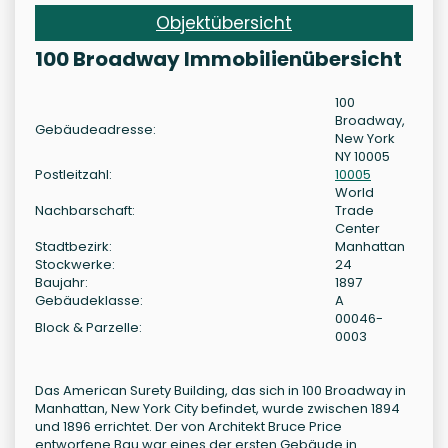
Objektübersicht
100 Broadway Immobilienübersicht
100
Broadway,
Gebäudeadresse:
New York
NY 10005
Postleitzahl:
10005
World
Nachbarschaft:
Trade
Center
Stadtbezirk:
Manhattan
Stockwerke:
24
Baujahr:
1897
Gebäudeklasse:
A
00046-
Block & Parzelle:
0003
Das American Surety Building, das sich in 100 Broadway in
Manhattan, New York City befindet, wurde zwischen 1894
und 1896 errichtet. Der von Architekt Bruce Price
entworfene Bau war eines der ersten Gebäude in