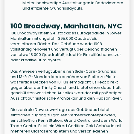
Mieter, hochwertige Ausstattungen in Badezimmern
und effiziente Grundrisslayouts.
100 Broadway, Manhattan, NYC
100 Broadway ist ein 24-stöckiges Bürogebäude in Lower
Manhattan mit ungefähr 395.000 Quadratfuß
vermietbarer Fläche. Das Gebäude wurde 1998
vollständig renoviert und verfügt über Geschoßflächen
von etwa 18.000 Quadratfuß, ideal für Einzelflächennutzer
oder kreative Bürolayouts.
Das Anwesen verfügt über einen Side-Core-Grundriss
und 13-Fuß-Standarddeckenhöhen von Platte zu Platte,
was fertige Decken von 10 Fuß ermöglicht. Es liegt direkt
gegenüber der Trinity Church und bietet einen dauerhaft
geschützten westlichen Ausblickskorridor mit großartiger
Aussicht auf historische Architektur und den Hudson River.
Die zentrale Downtown-Lage des Gebäudes bietet
einfachen Zugang zu großen Verkehrsknotenpunkten,
einschließlich Penn Station, Grand Central und dem World
Trade Center. Es ist ein Wired Certified Gold Gebäude mit
mehreren Glasfaseranbietern und verschiedenen