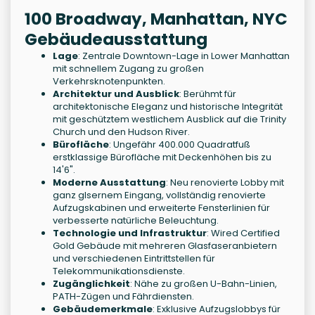
100 Broadway, Manhattan, NYC
Gebäudeausstattung
Lage
: Zentrale Downtown-Lage in Lower Manhattan
mit schnellem Zugang zu großen
Verkehrsknotenpunkten.
Architektur und Ausblick
: Berühmt für
architektonische Eleganz und historische Integrität
mit geschütztem westlichem Ausblick auf die Trinity
Church und den Hudson River.
Bürofläche
: Ungefähr 400.000 Quadratfuß
erstklassige Bürofläche mit Deckenhöhen bis zu
14'6".
Moderne Ausstattung
: Neu renovierte Lobby mit
ganz glsernem Eingang, vollständig renovierte
Aufzugskabinen und erweiterte Fensterlinien für
verbesserte natürliche Beleuchtung.
Technologie und Infrastruktur
: Wired Certified
Gold Gebäude mit mehreren Glasfaseranbietern
und verschiedenen Eintrittstellen für
Telekommunikationsdienste.
Zugänglichkeit
: Nähe zu großen U-Bahn-Linien,
PATH-Zügen und Fährdiensten.
Gebäudemerkmale
: Exklusive Aufzugslobbys für