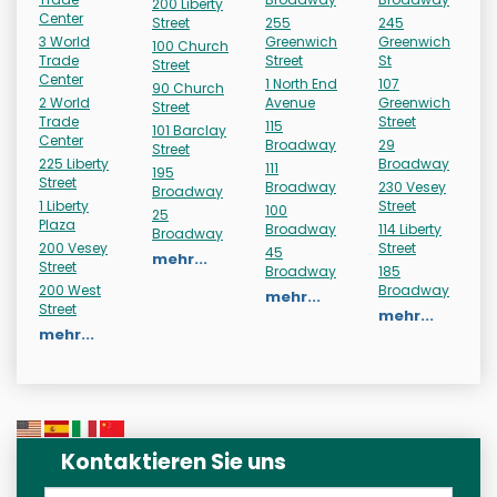
200 Liberty
Center
Street
255
245
3 World
Greenwich
Greenwich
100 Church
Trade
Street
St
Street
Center
1 North End
107
90 Church
2 World
Avenue
Greenwich
Street
Trade
Street
115
101 Barclay
Center
Broadway
29
Street
225 Liberty
Broadway
111
195
Street
Broadway
230 Vesey
Broadway
1 Liberty
Street
100
25
Plaza
Broadway
114 Liberty
Broadway
200 Vesey
Street
45
mehr...
Street
Broadway
185
200 West
Broadway
mehr...
Street
mehr...
mehr...
Kontaktieren Sie uns