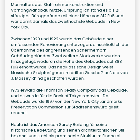
Manhattan, das Stahlrahmenkonstruktion und
Vorhangwandbau nutzte. Ursprünglich stand es als 21-
stöckiges Bürogebäude mit einer Höhe von 312 Fuß und
war damit damals das zweithöchste Gebäude in New
York City.
Zwischen 1920 und 1922 wurde das Gebäude einer
umfassenden Renovierung unterzogen, einschließlich der
Übernahme des angrenzenden Schermerhorn-
Gebäudegeländes. Zwei weitere Stockwerke wurden
hinzugefügt, wodurch die Höhe des Gebäudes auf 388
Fuß erhöht wurde. Das neoklassische Design weist
klassische Skulpturfiguren im dritten Geschoß auf, die von
J. Massey Rhind geschaffen wurden.
1973 erwarb die Thomson Realty Company das Gebäude,
und es wurde für die Bank of Tokyo renoviert. Das
Gebäude wurde 1997 von der New York City Landmarks
Preservation Commission zur Stadtsehenswürdigkeit
ernannt.
Heute ist das American Surety Building für seine
historische Bedeutung und seinen architektonischen Stil
bekannt und steht als prominente Struktur im Financial