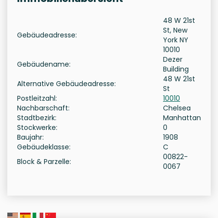
48 W 21st
St, New
Gebäudeadresse:
York NY
10010
Dezer
Gebäudename:
Building
48 W 21st
Alternative Gebäudeadresse:
St
Postleitzahl:
10010
Nachbarschaft:
Chelsea
Stadtbezirk:
Manhattan
Stockwerke:
0
Baujahr:
1908
Gebäudeklasse:
C
00822-
Block & Parzelle:
0067