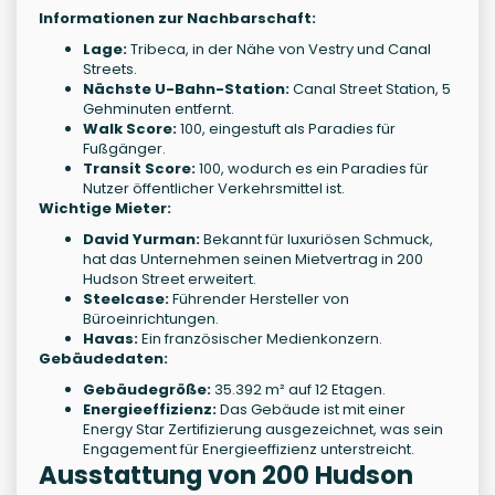
Informationen zur Nachbarschaft:
Lage:
Tribeca, in der Nähe von Vestry und Canal
Streets.
Nächste U-Bahn-Station:
Canal Street Station, 5
Gehminuten entfernt.
Walk Score:
100, eingestuft als Paradies für
Fußgänger.
Transit Score:
100, wodurch es ein Paradies für
Nutzer öffentlicher Verkehrsmittel ist.
Wichtige Mieter:
David Yurman:
Bekannt für luxuriösen Schmuck,
hat das Unternehmen seinen Mietvertrag in 200
Hudson Street erweitert.
Steelcase:
Führender Hersteller von
Büroeinrichtungen.
Havas:
Ein französischer Medienkonzern.
Gebäudedaten:
Gebäudegröße:
35.392 m² auf 12 Etagen.
Energieeffizienz:
Das Gebäude ist mit einer
Energy Star Zertifizierung ausgezeichnet, was sein
Engagement für Energieeffizienz unterstreicht.
Ausstattung von 200 Hudson