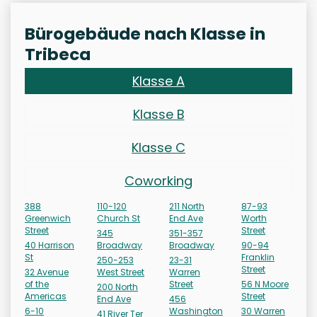
Bürogebäude nach Klasse in
Tribeca
Klasse A
Klasse B
Klasse C
Coworking
388
110-120
211 North
87-93
Greenwich
Church St
End Ave
Worth
Street
Street
345
351-357
40 Harrison
Broadway
Broadway
90-94
St
Franklin
250-253
23-31
Street
32 Avenue
West Street
Warren
of the
Street
56 N Moore
200 North
Americas
Street
End Ave
456
6-10
Washington
30 Warren
41 River Ter