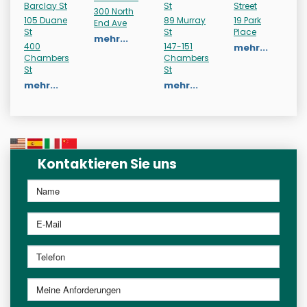
Barclay St
St
Street
300 North
105 Duane
89 Murray
19 Park
End Ave
St
St
Place
mehr...
400
147-151
mehr...
Chambers
Chambers
St
St
mehr...
mehr...
Kontaktieren Sie uns