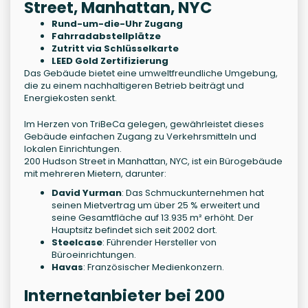
Street, Manhattan, NYC
Rund-um-die-Uhr Zugang
Fahrradabstellplätze
Zutritt via Schlüsselkarte
LEED Gold Zertifizierung
Das Gebäude bietet eine umweltfreundliche Umgebung,
die zu einem nachhaltigeren Betrieb beiträgt und
Energiekosten senkt.
Im Herzen von TriBeCa gelegen, gewährleistet dieses
Gebäude einfachen Zugang zu Verkehrsmitteln und
lokalen Einrichtungen.
200 Hudson Street in Manhattan, NYC, ist ein Bürogebäude
mit mehreren Mietern, darunter:
David Yurman
: Das Schmuckunternehmen hat
seinen Mietvertrag um über 25 % erweitert und
seine Gesamtfläche auf 13.935 m² erhöht. Der
Hauptsitz befindet sich seit 2002 dort.
Steelcase
: Führender Hersteller von
Büroeinrichtungen.
Havas
: Französischer Medienkonzern.
Internetanbieter bei 200