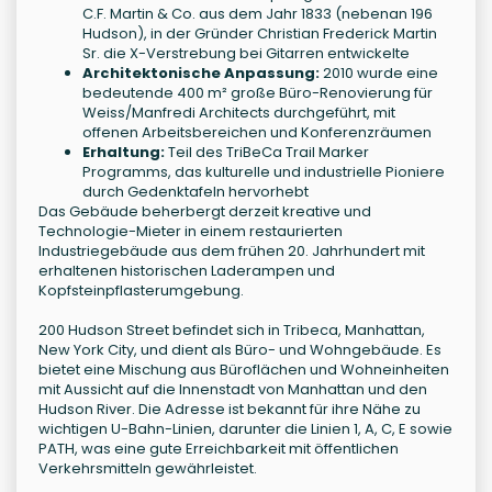
C.F. Martin & Co. aus dem Jahr 1833 (nebenan 196
Hudson), in der Gründer Christian Frederick Martin
Sr. die X-Verstrebung bei Gitarren entwickelte
Architektonische Anpassung:
2010 wurde eine
bedeutende 400 m² große Büro-Renovierung für
Weiss/Manfredi Architects durchgeführt, mit
offenen Arbeitsbereichen und Konferenzräumen
Erhaltung:
Teil des TriBeCa Trail Marker
Programms, das kulturelle und industrielle Pioniere
durch Gedenktafeln hervorhebt
Das Gebäude beherbergt derzeit kreative und
Technologie-Mieter in einem restaurierten
Industriegebäude aus dem frühen 20. Jahrhundert mit
erhaltenen historischen Laderampen und
Kopfsteinpflasterumgebung.
200 Hudson Street befindet sich in Tribeca, Manhattan,
New York City, und dient als Büro- und Wohngebäude. Es
bietet eine Mischung aus Büroflächen und Wohneinheiten
mit Aussicht auf die Innenstadt von Manhattan und den
Hudson River. Die Adresse ist bekannt für ihre Nähe zu
wichtigen U-Bahn-Linien, darunter die Linien 1, A, C, E sowie
PATH, was eine gute Erreichbarkeit mit öffentlichen
Verkehrsmitteln gewährleistet.