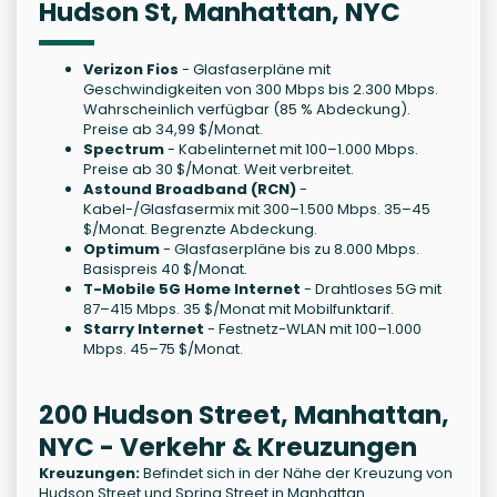
Hudson St, Manhattan, NYC
Verizon Fios
- Glasfaserpläne mit
Geschwindigkeiten von 300 Mbps bis 2.300 Mbps.
Wahrscheinlich verfügbar (85 % Abdeckung).
Preise ab 34,99 $/Monat.
Spectrum
- Kabelinternet mit 100–1.000 Mbps.
Preise ab 30 $/Monat. Weit verbreitet.
Astound Broadband (RCN)
-
Kabel-/Glasfasermix mit 300–1.500 Mbps. 35–45
$/Monat. Begrenzte Abdeckung.
Optimum
- Glasfaserpläne bis zu 8.000 Mbps.
Basispreis 40 $/Monat.
T-Mobile 5G Home Internet
- Drahtloses 5G mit
87–415 Mbps. 35 $/Monat mit Mobilfunktarif.
Starry Internet
- Festnetz-WLAN mit 100–1.000
Mbps. 45–75 $/Monat.
200 Hudson Street, Manhattan,
NYC - Verkehr & Kreuzungen
Kreuzungen:
Befindet sich in der Nähe der Kreuzung von
Hudson Street und Spring Street in Manhattan.