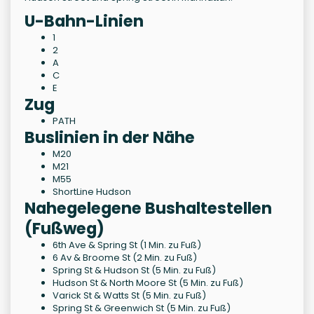
U-Bahn-Linien
1
2
A
C
E
Zug
PATH
Buslinien in der Nähe
M20
M21
M55
ShortLine Hudson
Nahegelegene Bushaltestellen
(Fußweg)
6th Ave & Spring St (1 Min. zu Fuß)
6 Av & Broome St (2 Min. zu Fuß)
Spring St & Hudson St (5 Min. zu Fuß)
Hudson St & North Moore St (5 Min. zu Fuß)
Varick St & Watts St (5 Min. zu Fuß)
Spring St & Greenwich St (5 Min. zu Fuß)