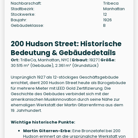
Nachbarschaft:
Tribeca
Stadtbezirk:
Manhattan
Stockwerke:
12
Baujahr:
1926
Gebäudeklasse:
B
200 Hudson Street: Historische
Bedeutung & Gebäudedetails
Ort:
TriBeCa, Manhattan, NYC |
Erbaut:
1927 |
Größe:
30.515 m² (Gebäude), 2.361 m² (Grundstück)
Ursprünglich 1927 als 12-stöckiges Geschäftsgebäude
errichtet, dient 200 Hudson Street heute als Bürogebäude
für mehrere Mieter mit LEED Gold Zertifizierung. Die
Geschichte des Gebäudes verbindet sich mit der
amerikanischen Musikinnovation durch seine Nähe zur
ehemaligen Werkstatt der Martin Gitarrenfirma aus dem
19. Jahrhundert.
Wichtige historische Punkte:
Martin Gitarren-Erbe:
Eine Bronzetafel bei 200
Hudson erinnert an die ursprüngliche Werkstatt von