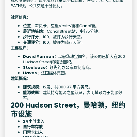
城和哈德逊河。该地址靠近主要地铁线路，包括1、A、C、E线和
PATH线，公共交通十分便利。
社区信息：
位置：
翠贝卡，靠近Vestry街和Canal街。
最近地铁站：
Canal Street站，步行5分钟。
步行评分：
100，被评为步行天堂。
交通评分：
100，被评为骑行天堂。
主要租户：
David Yurman：
以奢华珠宝闻名，该公司已扩大在200
Hudson Street的租赁面积。
Steelcase：
领先的办公家具制造商。
Havas：
法国媒体集团。
建筑概况：
建筑规模：
12层，共380,971平方英尺。
能源效率：
建筑持有能源之星认证，表明其致力于能源效
率。
200 Hudson Street，曼哈顿，纽约
市设施
24小时出入
自行车存放
门禁卡出入