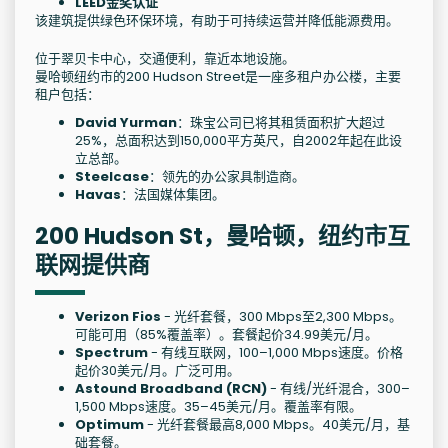
LEED金奖认证
该建筑提供绿色环保环境，有助于可持续运营并降低能源费用。
位于翠贝卡中心，交通便利，靠近本地设施。
曼哈顿纽约市的200 Hudson Street是一座多租户办公楼，主要
租户包括：
David Yurman
：珠宝公司已将其租赁面积扩大超过
25%，总面积达到150,000平方英尺，自2002年起在此设
立总部。
Steelcase
：领先的办公家具制造商。
Havas
：法国媒体集团。
200 Hudson St，曼哈顿，纽约市互
联网提供商
Verizon Fios
- 光纤套餐，300 Mbps至2,300 Mbps。
可能可用（85%覆盖率）。套餐起价34.99美元/月。
Spectrum
- 有线互联网，100–1,000 Mbps速度。价格
起价30美元/月。广泛可用。
Astound Broadband (RCN)
- 有线/光纤混合，300–
1,500 Mbps速度。35–45美元/月。覆盖率有限。
Optimum
- 光纤套餐最高8,000 Mbps。40美元/月，基
础套餐。