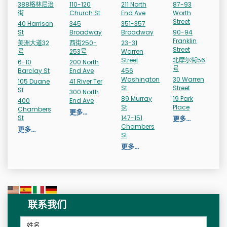
388格林尼治
110-120
211 North
87-93
街
Church St
End Ave
Worth
Street
40 Harrison
345
351-357
St
Broadway
Broadway
90-94
Franklin
美洲大道32
西街250-
23-31
Street
号
253号
Warren
Street
北摩尔街56
6-10
200 North
号
Barclay St
End Ave
456
Washington
30 Warren
105 Duane
41 River Ter
St
Street
St
300 North
89 Murray
19 Park
400
End Ave
St
Place
Chambers
更多…
St
147-151
更多…
Chambers
更多…
St
更多…
联系我们