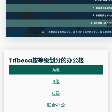
条款最有利于租户）
3. 获取“隐藏”房
4. 超越基础租金的
免租期
装修补贴
房东
公开网站
经纪
5. 节省时间与流程
（装修资金）
支付佣金
（有限／过时）
与
（非
6. 降低风险（那些“陷
转
可
恢复原状
逾期占用
租约
搜寻、
条款
罚金
安排看房、
不要依赖房东的经纪人。租户经纪人是您的代言人，提供更可靠
总结：
招标询价
Tribeca按等级划分的办公楼
A级
B级
C级
联合办公