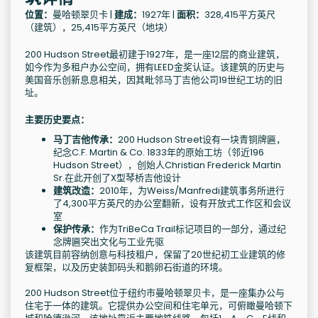
位置：
曼哈顿翠贝卡 |
建成：
1927年 |
面积：
328,415平方英尺
（建筑），25,415平方英尺（地块）
200 Hudson Street最初建于1927年，是一座12层的商业建筑，
如今作为多租户办公空间，拥有LEED金奖认证。该建筑的历史与
美国音乐创新息息相关，因其毗邻马丁吉他公司19世纪工坊的旧
址。
主要历史要点：
马丁吉他传承：
200 Hudson Street设有一块青铜牌匾，
纪念C.F. Martin & Co. 1833年的原始工坊（邻近196
Hudson Street），创始人Christian Frederick Martin
Sr.在此开创了X型琴桥吉他设计
建筑改造：
2010年，为Weiss/Manfredi建筑事务所进行
了4,300平方英尺的办公室翻新，设有开放式工作区和会议
室
保护传承：
作为TriBeCa Trail标记项目的一部分，通过纪
念牌匾突出文化与工业先驱
该建筑目前容纳创意与科技租户，保留了20世纪初工业建筑的修
复框架，以及历史装卸码头和鹅卵石街道的环境。
200 Hudson Street位于纽约市曼哈顿翠贝卡，是一座集办公与
住宅于一体的建筑。它提供办公空间和住宅单元，可俯瞰曼哈顿下