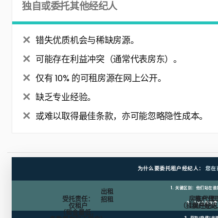
独自或委托其他经纪人
错失优质机会与稀缺房源。
可能存在利益冲突（通常代表房东）。
仅有 10% 的可租房源在网上公开。
缺乏专业经验。
或难以取得最佳条款，亦可能忽略隐性成本。
为什么要委托租户经纪人：
您在
1. 关键区别：他们站在
出租
受托责任：
房东代理
租户代
招租
2. 几乎总是免费
仅租户
（挂牌经纪人
（租户经纪
（租金最低，