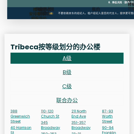
6. 降低风险（那些“陷
转
可
恢复原状
逾期占用
租约
搜寻、
条款
罚金
安排看房、
不要依赖房东的经纪人。租户经纪人是您的代言人，提供更可靠
总结：
招标询价
Tribeca按等级划分的办公楼
A级
B级
C级
联合办公
388
110-120
211 North
87-93
Greenwich
Church St
End Ave
Worth
Street
Street
345
351-357
40 Harrison
Broadway
Broadway
90-94
St
Franklin
250-253
23-31