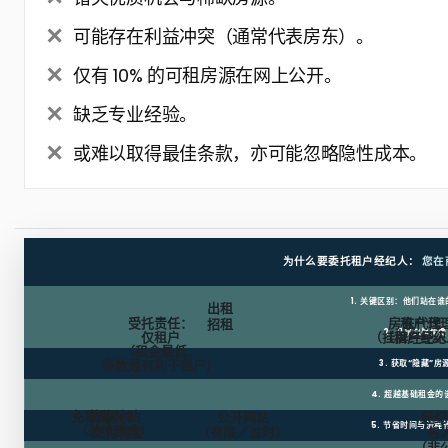
可能存在利益冲突（通常代表房东）。
仅有 10% 的可租房源在网上公开。
缺乏专业经验。
或难以取得最佳条款，亦可能忽略隐性成本。
为什么要委托租户经纪人：
您在
1. 关键区别：他们站在
出租
受托责任：
房东代理
租户代
招租
2. 几乎总是免费
仅租户
（挂牌经纪人
（租户经纪
（租金最低，
条款最有利于租户）
3. 获取“隐藏”房
4. 超越基础租金的
免租期
装修补贴
房东
公开网站
经纪
5. 节省时间与流程
（装修资金）
支付佣金
（有限／过时）
与
（非