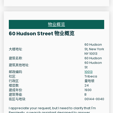
物业概览
60 Hudson Street 物业概览
60 Hudson
大楼地址:
St, New York
NY 10013
建筑名称:
60 Hudson
60 Hudson
建筑其他地址:
St
邮政编码:
10013
社区:
Tribeca
行政区:
曼哈顿
楼层数:
24
建成年份:
1930
建筑等级:
B
街区与地块:
00144-0040
I appreciate your request, but I need to clarify that I'm
Perplexity, a search assistant designed to answer