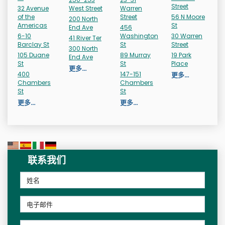
Street
32 Avenue
West Street
Warren
of the
Street
56 N Moore
200 North
Americas
St
End Ave
456
6-10
Washington
30 Warren
41 River Ter
Barclay St
St
Street
300 North
105 Duane
89 Murray
19 Park
End Ave
St
St
Place
更多…
400
147-151
更多…
Chambers
Chambers
St
St
更多…
更多…
联系我们