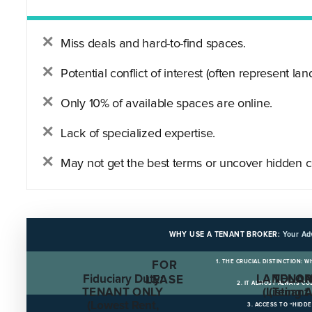
Miss deals and hard-to-find spaces.
Potential conflict of interest (often represent land
Only 10% of available spaces are online.
Lack of specialized expertise.
May not get the best terms or uncover hidden c
WHY USE A TENANT BROKER:
Your Ad
1. THE CRUCIAL DISTINCTION: 
FOR
Fiduciary Duty:
LANDLOR
TENAN
LEASE
2. IT ALMOST ALWAYS C
TENANT ONLY
(Listing 
(Tenant
(Lowest Rent,
3. ACCESS TO “HIDD