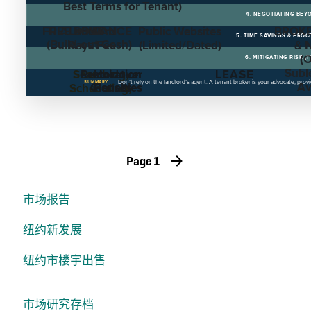
Best Terms for Tenant)
4. NEGOTIATING BEY
FREE RENT
TI ALLOWANCE
Landlord
Public Websites
BROKE
5. TIME SAVINGS & PR
(Build-out Cash)
Pays Fee
(Limited/Dated)
& 
(O
6. MITIGATING RISK (
Subl
Searching,
Restoration
Holdover
LEASE
Don’t rely on the landlord’s agent. A tenant broker is your advocate, prov
SUMMARY:
Av
Clauses
Penalties
Scheduling,
RFPs
Page 1
市场报告
纽约新发展
纽约市楼宇出售
市场研究存档