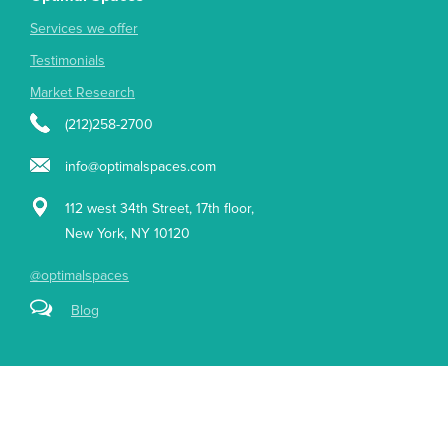
Services we offer
Testimonials
Market Research
(212)258-2700
info@optimalspaces.com
112 west 34th Street, 17th floor,
New York, NY 10120
@optimalspaces
Blog