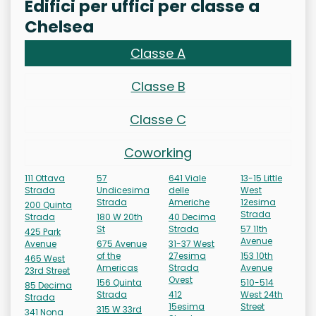
Edifici per uffici per classe a
Chelsea
Classe A
Classe B
Classe C
Coworking
111 Ottava
57
641 Viale
13-15 Little
Strada
Undicesima
delle
West
Strada
Americhe
12esima
200 Quinta
Strada
Strada
180 W 20th
40 Decima
St
Strada
57 11th
425 Park
Avenue
Avenue
675 Avenue
31-37 West
of the
27esima
153 10th
465 West
Americas
Strada
Avenue
23rd Street
Ovest
156 Quinta
510-514
85 Decima
Strada
412
West 24th
Strada
15esima
Street
315 W 33rd
341 Nona