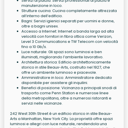
Servizi di pulizia: Servizi professionali di pulizia e
manutenzione in loco.
Strutture cucina: Cucina completamente attrezzata
all’interno dell’edificio.
Bagni: Servizi igienici separati per uomini e donne,
oltre a bagni unisex.
Accesso a Internet: Internet a banda larga ad alta
velocità con fornitori in fibra ottica come Verizon,
Level 3 Communications e TW Telecom con velocità
fino a 10 Gb/s.
Luce naturale: Gli spazi sono luminosi e ben
illuminati, migliorando l’ambiente lavorativo.
Architettura storica: Edificio architettonicamente
storico in stile Beaux-Arts, costruito nel 1927, che
offre un ambiente luminoso e piacevole.
Amministratore in loco: Amministratore dedicato
disponibile per assistere gli inquilini.
Benefici di posizione: Vicinanza a principali snodi di
trasporto come Penn Station e numerose linee
della metropolitana, oltre a numerosi ristoranti e
servizi nelle vicinanze.
242 West 30th Street è un edificio storico in stile Beaux-
Arts a Manhattan, New York City. La proprietà offre spazi
luminosi e allegri con luce naturale, rendendola una