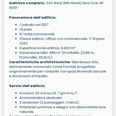
Indirizzo completo:
242 West 30th Street, New York, NY
10001
Panoramica dell’edificio:
Costruito nel 1927
14 piani
57 unità commerciali
Classe edificio: Ufficio con commerciale, 7-19 piani
(O6)
Superficie lorda edificio: 8.820 m²
Dimensione lotto: 688 m² (Frontalità: 22,86 m,
Profondità: 30,18 m)
Caratteristiche architettoniche:
Stile Beaux-Arts,
storicamente conosciuto come Fox Hall, progettato
originariamente per couturier con spazi illuminati dal sole
e showroom d’impatto.
Servizi dell’edificio:
Accesso 24 ore su 24, 7 giorni su 7
Amministratore dedicato
3 ascensori (2 passeggeri, 1 merci)
Ambiente luminoso e allegro con abbondante luce
naturale