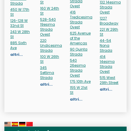
Strada
St
132 14esima
Strada
Ovest
Strada
160 W 24th
450 W 17th
416
Ovest
St
St
Tredicesima
1227
528-540
126-128 W
Strada
Broadway
19esima
32nd St
Ovest
Strada
221 W 29th
243 W 28th
625 Avenue
Ovest
St
St
of the
220
44-54
885 Sixth
Americas
Undicesima
Nona
Ave
90 Quinta
Strada
Strada
altri...
Strada
100 W 26th
414
540
St
14esima
26esima
Strada
345
Strada
Ovest
Settima
Ovest
Strada
515 West
175 10th Ave
29th Street
altri...
155 W 21st
altri...
St
altri...