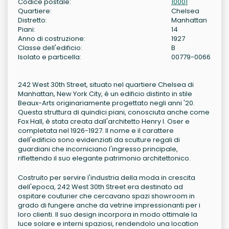
Codice postale:
10001
Quartiere:
Chelsea
Distretto:
Manhattan
Piani:
14
Anno di costruzione:
1927
Classe dell'edificio:
B
Isolato e particella:
00779-0066
242 West 30th Street, situato nel quartiere Chelsea di
Manhattan, New York City, è un edificio distinto in stile
Beaux-Arts originariamente progettato negli anni '20.
Questa struttura di quindici piani, conosciuta anche come
Fox Hall, è stata creata dall'architetto Henry I. Oser e
completata nel 1926-1927. Il nome e il carattere
dell'edificio sono evidenziati da sculture regali di
guardiani che incorniciano l'ingresso principale,
riflettendo il suo elegante patrimonio architettonico.
Costruito per servire l'industria della moda in crescita
dell'epoca, 242 West 30th Street era destinato ad
ospitare couturier che cercavano spazi showroom in
grado di fungere anche da vetrine impressionanti per i
loro clienti. Il suo design incorpora in modo ottimale la
luce solare e interni spaziosi, rendendolo una location