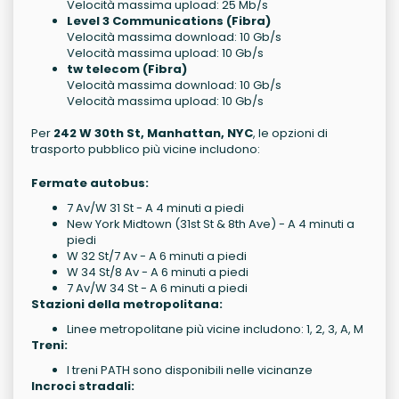
Velocità massima upload: 25 Mb/s
Level 3 Communications (Fibra)
Velocità massima download: 10 Gb/s
Velocità massima upload: 10 Gb/s
tw telecom (Fibra)
Velocità massima download: 10 Gb/s
Velocità massima upload: 10 Gb/s
Per
242 W 30th St, Manhattan, NYC
, le opzioni di
trasporto pubblico più vicine includono:
Fermate autobus:
7 Av/W 31 St - A 4 minuti a piedi
New York Midtown (31st St & 8th Ave) - A 4 minuti a
piedi
W 32 St/7 Av - A 6 minuti a piedi
W 34 St/8 Av - A 6 minuti a piedi
7 Av/W 34 St - A 6 minuti a piedi
Stazioni della metropolitana:
Linee metropolitane più vicine includono: 1, 2, 3, A, M
Treni:
I treni PATH sono disponibili nelle vicinanze
Incroci stradali: