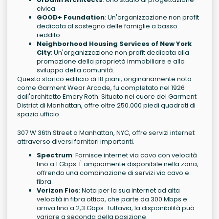
civica.
GOOD+ Foundation
: Un'organizzazione non profit
dedicata al sostegno delle famiglie a basso
reddito.
Neighborhood Housing Services of New York
City
: Un'organizzazione non profit dedicata alla
promozione della proprietà immobiliare e allo
sviluppo della comunità.
Questo storico edificio di 18 piani, originariamente noto
come Garment Wear Arcade, fu completato nel 1926
dall'architetto Emery Roth. Situato nel cuore del Garment
District di Manhattan, offre oltre 250.000 piedi quadrati di
spazio ufficio.
307 W 36th Street a Manhattan, NYC, offre servizi internet
attraverso diversi fornitori importanti.
Spectrum
: Fornisce internet via cavo con velocità
fino a 1 Gbps. È ampiamente disponibile nella zona,
offrendo una combinazione di servizi via cavo e
fibra.
Verizon Fios
: Nota per la sua internet ad alta
velocità in fibra ottica, che parte da 300 Mbps e
arriva fino a 2,3 Gbps. Tuttavia, la disponibilità può
variare a seconda della posizione.