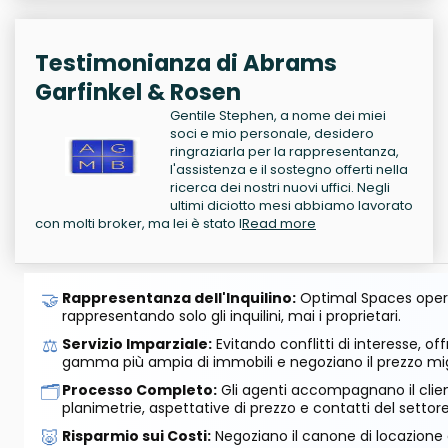
Testimonianza di Abrams
Garfinkel & Rosen
Gentile Stephen, a nome dei miei
soci e mio personale, desidero
ringraziarla per la rappresentanza,
l'assistenza e il sostegno offerti nella
ricerca dei nostri nuovi uffici. Negli
ultimi diciotto mesi abbiamo lavorato
con molti broker, ma lei è stato l
Read more
🤝
Rappresentanza dell'Inquilino:
Optimal Spaces opera
rappresentando solo gli inquilini, mai i proprietari.
⚖️
Servizio Imparziale:
Evitando conflitti di interesse, o
gamma più ampia di immobili e negoziano il prezzo mig
🗂️
Processo Completo:
Gli agenti accompagnano il cliente
planimetrie, aspettative di prezzo e contatti del settore
🐷
Risparmio sui Costi:
Negoziano il canone di locazione e