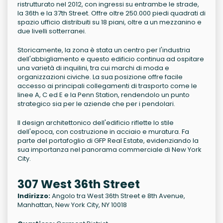
ristrutturato nel 2012, con ingressi su entrambe le strade,
la 36th e la 37th Street. Offre oltre 250.000 piedi quadrati di
spazio ufficio distribuiti su 18 piani, oltre a un mezzanino e
due livelli sotterranei.
Storicamente, la zona è stata un centro per l'industria
dell'abbigliamento e questo edificio continua ad ospitare
una varietà di inquilini, tra cui marchi di moda e
organizzazioni civiche. La sua posizione offre facile
accesso ai principali collegamenti di trasporto come le
linee A, C ed E e la Penn Station, rendendolo un punto
strategico sia per le aziende che per i pendolari.
Il design architettonico dell'edificio riflette lo stile
dell'epoca, con costruzione in acciaio e muratura. Fa
parte del portafoglio di GFP Real Estate, evidenziando la
sua importanza nel panorama commerciale di New York
City.
307 West 36th Street
Indirizzo:
Angolo tra West 36th Street e 8th Avenue,
Manhattan, New York City, NY 10018