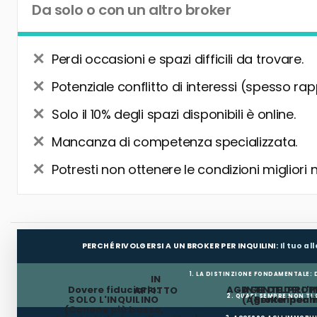
Da solo o con un altro broker
Perdi occasioni e spazi difficili da trovare.
Potenziale conflitto di interessi (spesso rap
Solo il 10% degli spazi disponibili è online.
Mancanza di competenza specializzata.
Potresti non ottenere le condizioni migliori 
PERCHÉ RIVOLGERSI A UN BROKER PER INQUILINI:
Il tuo a
1. LA DISTINZIONE FONDAMENTALE:
IN
Dovere fiduciario:
AGENTE DEL PROP
AGENTE DELL'I
AFFITTO
2. QUASI SEMPRE NON TI
SOLO L'INQUILINO
(Agente incar
(Broker per In
(Canone più basso,