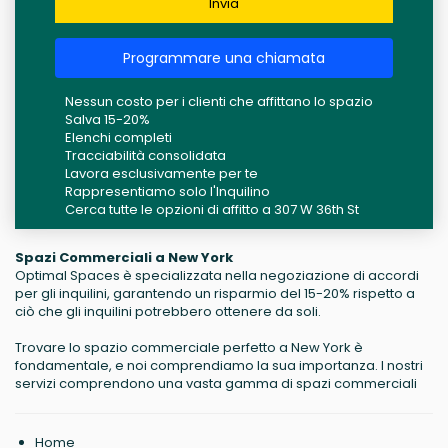
Invia
Programmare una chiamata
Nessun costo per i clienti che affittano lo spazio
Salva 15-20%
Elenchi completi
Tracciabilità consolidata
Lavora esclusivamente per te
Rappresentiamo solo l'Inquilino
Cerca tutte le opzioni di affitto a 307 W 36th St
Spazi Commerciali a New York
Optimal Spaces è specializzata nella negoziazione di accordi
per gli inquilini, garantendo un risparmio del 15-20% rispetto a
ciò che gli inquilini potrebbero ottenere da soli.
Trovare lo spazio commerciale perfetto a New York è
fondamentale, e noi comprendiamo la sua importanza. I nostri
servizi comprendono una vasta gamma di spazi commerciali
Home