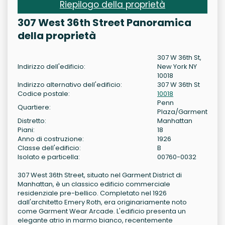
Riepilogo della proprietà
307 West 36th Street Panoramica
della proprietà
307 W 36th St,
Indirizzo dell'edificio:
New York NY
10018
Indirizzo alternativo dell'edificio:
307 W 36th St
Codice postale:
10018
Penn
Quartiere:
Plaza/Garment
Distretto:
Manhattan
Piani:
18
Anno di costruzione:
1926
Classe dell'edificio:
B
Isolato e particella:
00760-0032
307 West 36th Street, situato nel Garment District di
Manhattan, è un classico edificio commerciale
residenziale pre-bellico. Completato nel 1926
dall'architetto Emery Roth, era originariamente noto
come Garment Wear Arcade. L'edificio presenta un
elegante atrio in marmo bianco, recentemente