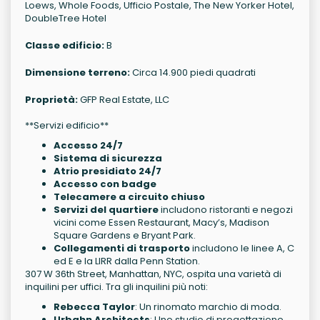
Loews, Whole Foods, Ufficio Postale, The New Yorker Hotel,
DoubleTree Hotel
Classe edificio:
B
Dimensione terreno:
Circa 14.900 piedi quadrati
Proprietà:
GFP Real Estate, LLC
**Servizi edificio**
Accesso 24/7
Sistema di sicurezza
Atrio presidiato 24/7
Accesso con badge
Telecamere a circuito chiuso
Servizi del quartiere
includono ristoranti e negozi
vicini come Essen Restaurant, Macy’s, Madison
Square Gardens e Bryant Park.
Collegamenti di trasporto
includono le linee A, C
ed E e la LIRR dalla Penn Station.
307 W 36th Street, Manhattan, NYC, ospita una varietà di
inquilini per uffici. Tra gli inquilini più noti:
Rebecca Taylor
: Un rinomato marchio di moda.
Urbahn Architects
: Uno studio di progettazione