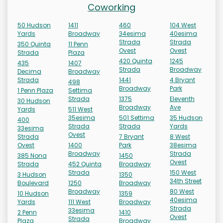
Coworking
50 Hudson
1411
460
104 West
Yards
Broadway
34esima
40esima
Strada
Strada
350 Quinta
11 Penn
Ovest
Ovest
Strada
Plaza
420 Quinta
1245
435
1407
Strada
Broadway
Decima
Broadway
Strada
1441
4 Bryant
498
Broadway
Park
1 Penn Plaza
Settima
Strada
1375
Eleventh
30 Hudson
Broadway
Ave
Yards
511 West
35esima
501 Settima
35 Hudson
400
Strada
Strada
Yards
33esima
Ovest
Strada
7 Bryant
8 West
Ovest
1400
Park
38esima
Broadway
Strada
385 Nona
1450
Ovest
Strada
452 Quinta
Broadway
Strada
150 West
3 Hudson
1350
34th Street
Boulevard
1250
Broadway
Broadway
80 West
10 Hudson
1359
40esima
Yards
111 West
Broadway
Strada
33esima
2 Penn
1410
Ovest
Strada
Plaza
Broadway