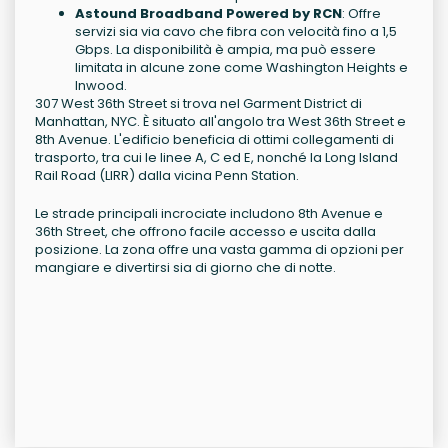
Astound Broadband Powered by RCN
: Offre
servizi sia via cavo che fibra con velocità fino a 1,5
Gbps. La disponibilità è ampia, ma può essere
limitata in alcune zone come Washington Heights e
Inwood.
307 West 36th Street si trova nel Garment District di
Manhattan, NYC. È situato all'angolo tra West 36th Street e
8th Avenue. L'edificio beneficia di ottimi collegamenti di
trasporto, tra cui le linee A, C ed E, nonché la Long Island
Rail Road (LIRR) dalla vicina Penn Station.
Le strade principali incrociate includono 8th Avenue e
36th Street, che offrono facile accesso e uscita dalla
posizione. La zona offre una vasta gamma di opzioni per
mangiare e divertirsi sia di giorno che di notte.