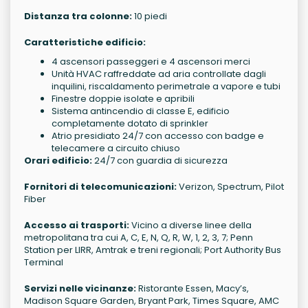
Distanza tra colonne:
10 piedi
Caratteristiche edificio:
4 ascensori passeggeri e 4 ascensori merci
Unità HVAC raffreddate ad aria controllate dagli
inquilini, riscaldamento perimetrale a vapore e tubi
Finestre doppie isolate e apribili
Sistema antincendio di classe E, edificio
completamente dotato di sprinkler
Atrio presidiato 24/7 con accesso con badge e
telecamere a circuito chiuso
Orari edificio:
24/7 con guardia di sicurezza
Fornitori di telecomunicazioni:
Verizon, Spectrum, Pilot
Fiber
Accesso ai trasporti:
Vicino a diverse linee della
metropolitana tra cui A, C, E, N, Q, R, W, 1, 2, 3, 7; Penn
Station per LIRR, Amtrak e treni regionali; Port Authority Bus
Terminal
Servizi nelle vicinanze:
Ristorante Essen, Macy’s,
Madison Square Garden, Bryant Park, Times Square, AMC