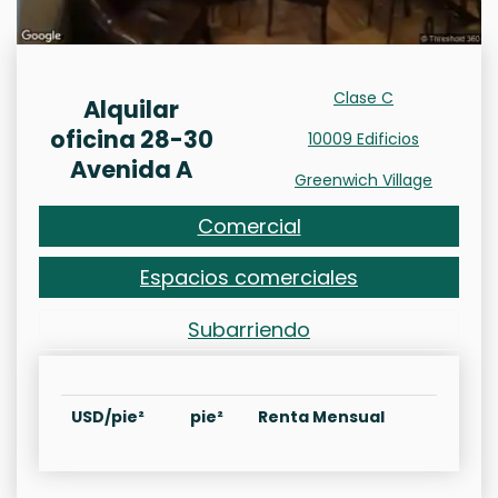
Clase C
Alquilar
oficina 28-30
10009 Edificios
Avenida A
Greenwich Village
Comercial
Espacios comerciales
Subarriendo
USD/pie²
pie²
Renta Mensual