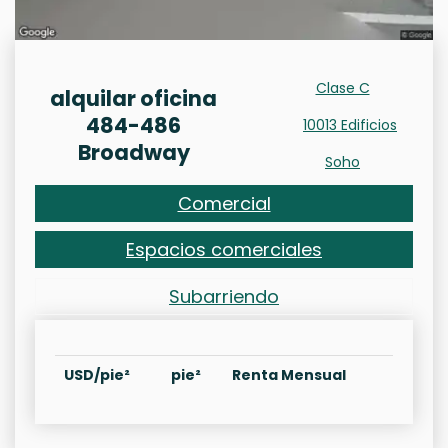
Clase C
alquilar oficina
484-486
10013 Edificios
Broadway
Soho
Comercial
Espacios comerciales
Subarriendo
USD/pie²
pie²
Renta Mensual