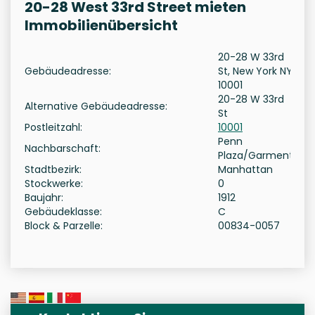
20-28 West 33rd Street mieten
Immobilienübersicht
20-28 W 33rd
Gebäudeadresse:
St, New York NY
10001
20-28 W 33rd
Alternative Gebäudeadresse:
St
Postleitzahl:
10001
Penn
Nachbarschaft:
Plaza/Garment
Stadtbezirk:
Manhattan
Stockwerke:
0
Baujahr:
1912
Gebäudeklasse:
C
Block & Parzelle:
00834-0057