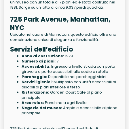
un museo con un totale di 7 piani ed è stato costruito nel
1981. Sorge su un lotto di circa 9.037 piedi quadrati.
725 Park Avenue, Manhattan,
NYC
Ubicato nel cuore di Manhattan, questo edificio offre una
combinazione unica di eleganza e funzionalità.
Servizi dell’edificio
Anno di costruzione:
1979
Numero di piani:
7
Accessibilità:
Ingresso a livello strada con porta
girevole e porte accessibili alle sedie a rotelle
Parcheggio:
Disponibile nei parcheggi vicini
Servizi igienici:
Multiposto con unità accessibili ai
disabili ai piani inferiore e terzo
Ristorazione:
Garden Court Café al piano
principale
Aree relax:
Panchine a ogni livello
Negozio del museo:
Ampio e accessibile al piano
principale
725 Park Avenue, situato nell’Upper East Side di