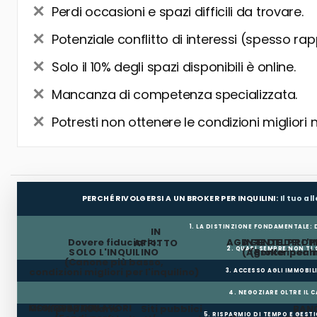
Perdi occasioni e spazi difficili da trovare.
Potenziale conflitto di interessi (spesso rap
Solo il 10% degli spazi disponibili è online.
Mancanza di competenza specializzata.
Potresti non ottenere le condizioni migliori 
PERCHÉ RIVOLGERSI A UN BROKER PER INQUILINI:
Il tuo a
1. LA DISTINZIONE FONDAMENTALE:
IN
Dovere fiduciario:
AGENTE DEL PROP
AGENTE DELL'I
AFFITTO
2. QUASI SEMPRE NON TI
SOLO L'INQUILINO
(Agente incar
(Broker per In
(Canone più basso,
condizioni migliori per l'inquilino)
3. ACCESSO AGLI IMMOBIL
4. NEGOZIARE OLTRE IL 
MESI GRATUITI
CONTRIBUTO LAVORI
Il proprietario
Siti pubblici
BANC
5. RISPARMIO DI TEMPO E GEST