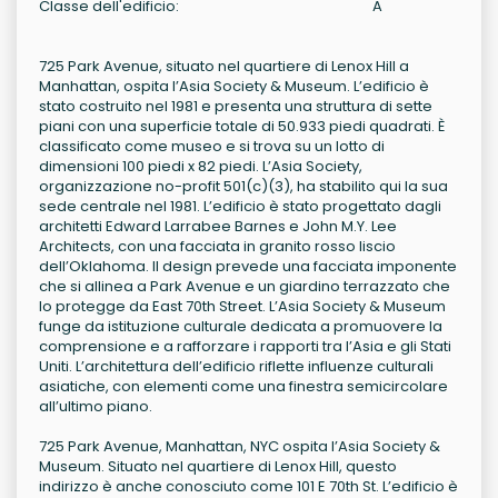
Classe dell'edificio:
A
725 Park Avenue, situato nel quartiere di Lenox Hill a
Manhattan, ospita l’Asia Society & Museum. L’edificio è
stato costruito nel 1981 e presenta una struttura di sette
piani con una superficie totale di 50.933 piedi quadrati. È
classificato come museo e si trova su un lotto di
dimensioni 100 piedi x 82 piedi. L’Asia Society,
organizzazione no-profit 501(c)(3), ha stabilito qui la sua
sede centrale nel 1981. L’edificio è stato progettato dagli
architetti Edward Larrabee Barnes e John M.Y. Lee
Architects, con una facciata in granito rosso liscio
dell’Oklahoma. Il design prevede una facciata imponente
che si allinea a Park Avenue e un giardino terrazzato che
lo protegge da East 70th Street. L’Asia Society & Museum
funge da istituzione culturale dedicata a promuovere la
comprensione e a rafforzare i rapporti tra l’Asia e gli Stati
Uniti. L’architettura dell’edificio riflette influenze culturali
asiatiche, con elementi come una finestra semicircolare
all’ultimo piano.
725 Park Avenue, Manhattan, NYC ospita l’Asia Society &
Museum. Situato nel quartiere di Lenox Hill, questo
indirizzo è anche conosciuto come 101 E 70th St. L’edificio è