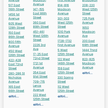
Avenue
Madison
First Avenue
Broadway
Avenue
517 East
814-816
208-220
116th Street
147-155
Madison
West 125th
East 86th
Avenue
Street
1456 1st
Street
Avenue
301-303
725 Park
360 East
West 125th
Avenue
605 West
89th Street
Street
129th Street
1650
451-461
1010 Park
Madison
150 East
West 126th
Avenue
Ave
86th Street
Street
1728-1732
200 East
800 Fifth
2226 3rd
First Avenue
69th Street
Avenue
Ave
5 West
1444 Third
450 West
17-25 East
125th Street
Avenue
126th Street
72nd Street
122 West
823-825
422-428
1721 1st
146th Street
Madison
East 72nd
Avenue
Avenue
Street
159 East
354 East
125th Street
altri...
280-286 St
91st Street
Nicholas
330 Spring
Avenue
709-715
Street
Lenox
165 East
112 West
Avenue
66th Street
125th Street
222 West
altri...
altri...
125th Street
altri...