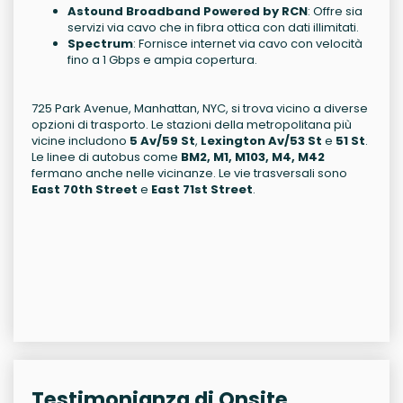
Astound Broadband Powered by RCN
: Offre sia
servizi via cavo che in fibra ottica con dati illimitati.
Spectrum
: Fornisce internet via cavo con velocità
fino a 1 Gbps e ampia copertura.
725 Park Avenue, Manhattan, NYC, si trova vicino a diverse
opzioni di trasporto. Le stazioni della metropolitana più
vicine includono
5 Av/59 St
,
Lexington Av/53 St
e
51 St
.
Le linee di autobus come
BM2, M1, M103, M4, M42
fermano anche nelle vicinanze. Le vie trasversali sono
East 70th Street
e
East 71st Street
.
Testimonianza di Onsite