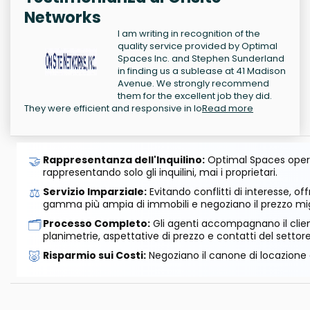
Networks
I am writing in recognition of the
quality service provided by Optimal
Spaces Inc. and Stephen Sunderland
in finding us a sublease at 41 Madison
Avenue. We strongly recommend
them for the excellent job they did.
They were efficient and responsive in lo
Read more
🤝
Rappresentanza dell'Inquilino:
Optimal Spaces opera
rappresentando solo gli inquilini, mai i proprietari.
⚖️
Servizio Imparziale:
Evitando conflitti di interesse, o
gamma più ampia di immobili e negoziano il prezzo mig
🗂️
Processo Completo:
Gli agenti accompagnano il cliente
planimetrie, aspettative di prezzo e contatti del settore
🐷
Risparmio sui Costi:
Negoziano il canone di locazione e