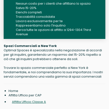
Nessun costo per i clienti che affittano lo spazio
Salva 15-20%
Elenchi completi
Tracciabilità consolidata
Lavora esclusivamente per te
Rappresentiamo solo l'Inquilino
Cerca tutte le opzioni di affitto a 1294-1304 Third
Avenue
Spazi Commerciali a New York
Optimal Spaces è specializzata nella negoziazione di accordi
per gli inquilini, garantendo un risparmio del 15-20% rispetto a
ciò che gli inquilini potrebbero ottenere da soli.
Trovare lo spazio commerciale perfetto a New York è
fondamentale, e noi comprendiamo la sua importanza. I nostri
servizi comprendono una vasta gamma di spazi commerciali
Home
Affitta Ufficio per CAP
Affitta Ufficio Classe A