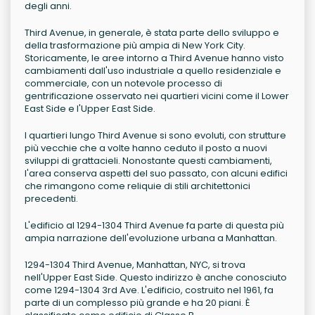
degli anni.
Third Avenue, in generale, è stata parte dello sviluppo e
della trasformazione più ampia di New York City.
Storicamente, le aree intorno a Third Avenue hanno visto
cambiamenti dall'uso industriale a quello residenziale e
commerciale, con un notevole processo di
gentrificazione osservato nei quartieri vicini come il Lower
East Side e l'Upper East Side.
I quartieri lungo Third Avenue si sono evoluti, con strutture
più vecchie che a volte hanno ceduto il posto a nuovi
sviluppi di grattacieli. Nonostante questi cambiamenti,
l'area conserva aspetti del suo passato, con alcuni edifici
che rimangono come reliquie di stili architettonici
precedenti.
L'edificio al 1294-1304 Third Avenue fa parte di questa più
ampia narrazione dell'evoluzione urbana a Manhattan.
1294-1304 Third Avenue, Manhattan, NYC, si trova
nell'Upper East Side. Questo indirizzo è anche conosciuto
come 1294-1304 3rd Ave. L'edificio, costruito nel 1961, fa
parte di un complesso più grande e ha 20 piani. È