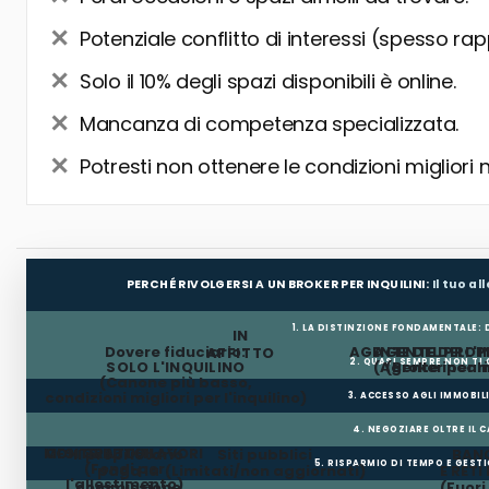
Potenziale conflitto di interessi (spesso rap
Solo il 10% degli spazi disponibili è online.
Mancanza di competenza specializzata.
Potresti non ottenere le condizioni migliori 
PERCHÉ RIVOLGERSI A UN BROKER PER INQUILINI:
Il tuo a
1. LA DISTINZIONE FONDAMENTALE:
IN
Dovere fiduciario:
AGENTE DEL PROP
AGENTE DELL'I
AFFITTO
2. QUASI SEMPRE NON TI
SOLO L'INQUILINO
(Agente incar
(Broker per In
(Canone più basso,
condizioni migliori per l'inquilino)
3. ACCESSO AGLI IMMOBIL
4. NEGOZIARE OLTRE IL 
MESI GRATUITI
CONTRIBUTO LAVORI
Il proprietario
Siti pubblici
BANC
5. RISPARMIO DI TEMPO E GEST
(Fondi per
paga la
(Limitati/non aggiornati)
E RETI
l'allestimento)
commissione
(Fuor