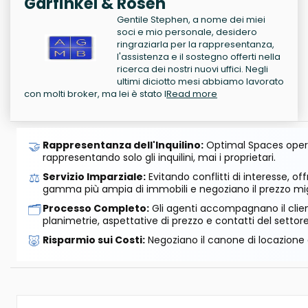
Garfinkel & Rosen
Gentile Stephen, a nome dei miei
soci e mio personale, desidero
ringraziarla per la rappresentanza,
l'assistenza e il sostegno offerti nella
ricerca dei nostri nuovi uffici. Negli
ultimi diciotto mesi abbiamo lavorato
con molti broker, ma lei è stato l
Read more
🤝
Rappresentanza dell'Inquilino:
Optimal Spaces opera
rappresentando solo gli inquilini, mai i proprietari.
⚖️
Servizio Imparziale:
Evitando conflitti di interesse, o
gamma più ampia di immobili e negoziano il prezzo mig
🗂️
Processo Completo:
Gli agenti accompagnano il cliente
planimetrie, aspettative di prezzo e contatti del settore
🐷
Risparmio sui Costi:
Negoziano il canone di locazione e