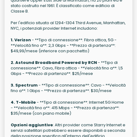
quartiere Upper East Side di Manhattan, ha 20 piani ed è
stato costruito nel 1961. È classificato come edificio di
Classe B.
Per l'edificio situato al 1294-1304 Third Avenue, Manhattan,
NYC, i potenziali provider Internet includono:
1. Verizon
- **Tipo di connessione**: Fibra ottica, 5G -
**Velocità fino a**: 2,3 Gbps - **Prezzo di partenza**:
$49,99/mese (inferiore con pacchetto)
2. Astound Broadband Powered by RCN
- **Tipo di
connessione**: Cavo, Fibra ottica - **Velocità fino a**: 1,5
Gbps - **Prezzo di partenza**: $25/mese
3. Spectrum
- **Tipo di connessione**: Cavo - **Velocità
fino a**: 1 Gbps - **Prezzo di partenza**: $30/mese
4. T-Mobile
- **Tipo di connessione**: Internet 5G Home
- **Velocità fino a**: 415 Mbps - **Prezzo di partenza**:
$35/mese (con piano mobile)
Opzioni aggiuntive
: Altri provider come Starry Internet e
servizi satellitari potrebbero essere disponibili a seconda
della posizione specifica all'interno dell'edificio.