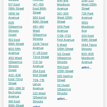
814-816
208-220
517 East
147-155
Madison
West 125th
116th Street
East 86th
Avenue
Street
Street
1456 1st
301-303
725 Park
Avenue
360 East
West 125th
Avenue
89th Street
Street
605
1650
129esima
451-461
1010 Park
Madison
Strada
West
Avenue
Ave
Ovest
126esima
1728-1732
200 East
Strada
150 East
First Avenue
69th Street
86th Street
2226 Terza
5 West
1444 Terza
Avenue
800 Fifth
125th Street
Strada
Avenue
17-25 East
122 Ovest
823-825
72nd Street
450 West
146esima
Madison
126esima
1721 1st
Strada
Avenue
Strada
Avenue
159 East
altri...
Ovest
354 East
125th Street
422-428
91st Street
330 Spring
East 72nd
709-715
Street
Street
Lenox
112 Ovest
280-286 St
Avenue
125esima
Nicholas
222 West
Strada
Avenue
125esima
altri...
165 East
Strada
66th Street
altri...