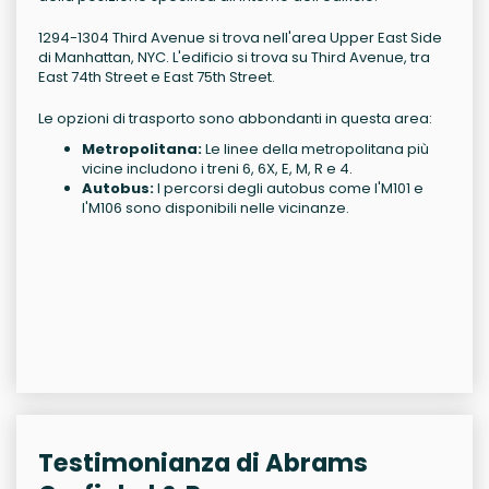
1294-1304 Third Avenue si trova nell'area Upper East Side
di Manhattan, NYC. L'edificio si trova su Third Avenue, tra
East 74th Street e East 75th Street.
Le opzioni di trasporto sono abbondanti in questa area:
Metropolitana:
Le linee della metropolitana più
vicine includono i treni 6, 6X, E, M, R e 4.
Autobus:
I percorsi degli autobus come l'M101 e
l'M106 sono disponibili nelle vicinanze.
Testimonianza di Abrams