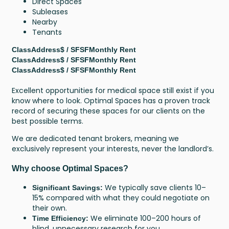
Direct Spaces
Subleases
Nearby
Tenants
Class
Address
$ / SF
SF
Monthly Rent
Class
Address
$ / SF
SF
Monthly Rent
Class
Address
$ / SF
SF
Monthly Rent
Excellent opportunities for medical space still exist if you
know where to look. Optimal Spaces has a proven track
record of securing these spaces for our clients on the
best possible terms.
We are dedicated tenant brokers, meaning we
exclusively represent your interests, never the landlord’s.
Why choose Optimal Spaces?
We typically save clients 10–
Significant Savings:
15% compared with what they could negotiate on
their own.
We eliminate 100–200 hours of
Time Efficiency:
blind, unnecessary research for you.