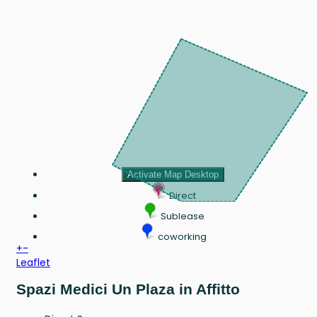
Activate Map Desktop
Direct
Sublease
coworking
+
-
Leaflet
Spazi Medici Un Plaza in Affitto