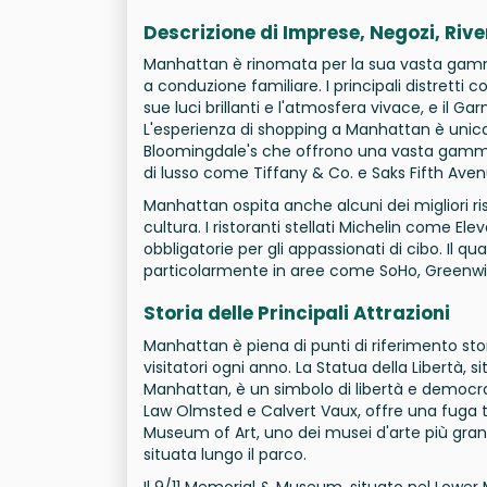
Descrizione di Imprese, Negozi, Riven
Manhattan è rinomata per la sua vasta gamma di 
a conduzione familiare. I principali distrett
sue luci brillanti e l'atmosfera vivace, e il Ga
L'esperienza di shopping a Manhattan è unic
Bloomingdale's che offrono una vasta gamma 
di lusso come Tiffany & Co. e Saks Fifth Aven
Manhattan ospita anche alcuni dei migliori ri
cultura. I ristoranti stellati Michelin come El
obbligatorie per gli appassionati di cibo. Il q
particolarmente in aree come SoHo, Greenwich
Storia delle Principali Attrazioni
Manhattan è piena di punti di riferimento stori
visitatori ogni anno. La Statua della Libertà,
Manhattan, è un simbolo di libertà e democra
Law Olmsted e Calvert Vaux, offre una fuga tr
Museum of Art, uno dei musei d'arte più gran
situata lungo il parco.
Il 9/11 Memorial & Museum, situato nel Lower 