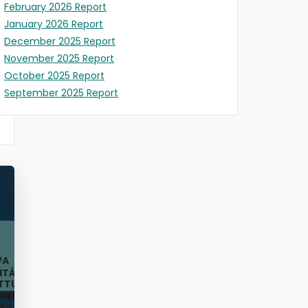
February 2026 Report
January 2026 Report
December 2025 Report
November 2025 Report
October 2025 Report
September 2025 Report
A
VA
LITÀ
I
TTUALE
E
 di
IVE
ONE
ano
o