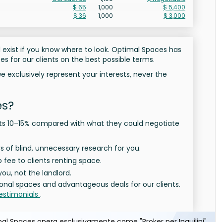
$ 65
1,000
$ 5,400
$ 36
1,000
$ 3,000
ll exist if you know where to look. Optimal Spaces has
s for our clients on the best possible terms.
exclusively represent your interests, never the
es?
nts 10–15% compared with what they could negotiate
 of blind, unnecessary research for you.
 fee to clients renting space.
ou, not the landlord.
onal spaces and advantageous deals for our clients.
estimonials
.
l Spaces opera esclusivamente come "Broker per Inquilini",