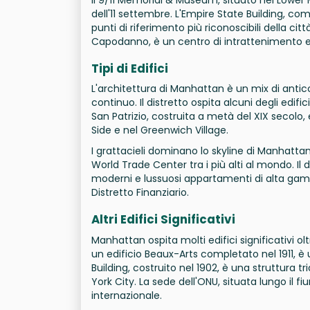
dell'11 settembre. L'Empire State Building, com
punti di riferimento più riconoscibili della ci
Capodanno, è un centro di intrattenimento e
Tipi di Edifici
L'architettura di Manhattan è un mix di antico
continuo. Il distretto ospita alcuni degli edific
San Patrizio, costruita a metà del XIX secolo, 
Side e nel Greenwich Village.
I grattacieli dominano lo skyline di Manhattan,
World Trade Center tra i più alti al mondo. Il
moderni e lussuosi appartamenti di alta ga
Distretto Finanziario.
Altri Edifici Significativi
Manhattan ospita molti edifici significativi oltr
un edificio Beaux-Arts completato nel 1911, è 
Building, costruito nel 1902, è una struttura 
York City. La sede dell'ONU, situata lungo il 
internazionale.