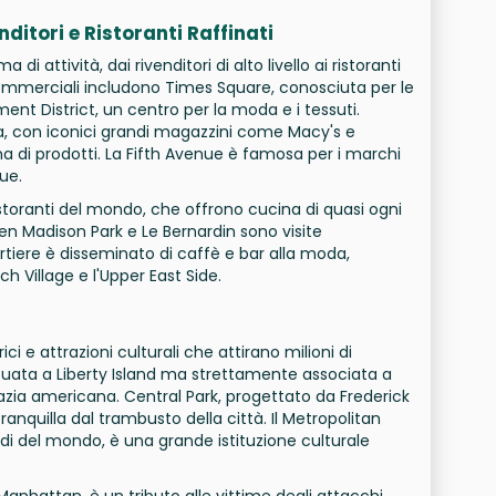
ditori e Ristoranti Raffinati
attività, dai rivenditori di alto livello ai ristoranti
i commerciali includono Times Square, conosciuta per le
rment District, un centro per la moda e i tessuti.
a, con iconici grandi magazzini come Macy's e
di prodotti. La Fifth Avenue è famosa per i marchi
ue.
storanti del mondo, che offrono cucina di quasi ogni
even Madison Park e Le Bernardin sono visite
uartiere è disseminato di caffè e bar alla moda,
 Village e l'Upper East Side.
ci e attrazioni culturali che attirano milioni di
 situata a Liberty Island ma strettamente associata a
zia americana. Central Park, progettato da Frederick
anquilla dal trambusto della città. Il Metropolitan
di del mondo, è una grande istituzione culturale
Manhattan, è un tributo alle vittime degli attacchi