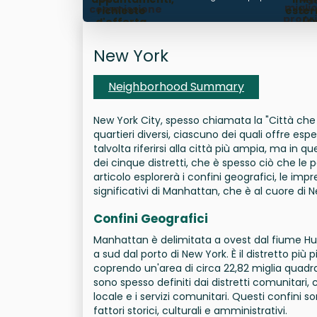
miglior
commissione
richieste
ester
propri
d'offerta
(O
sele
gesti
New York
sca
Neighborhood Summary
New York City, spesso chiamata la "Città ch
quartieri diversi, ciascuno dei quali offre esp
talvolta riferirsi alla città più ampia, ma i
dei cinque distretti, che è spesso ciò che l
articolo esplorerà i confini geografici, le imprese
significativi di Manhattan, che è al cuore di N
Confini Geografici
Manhattan è delimitata a ovest dal fiume Hud
a sud dal porto di New York. È il distretto p
coprendo un'area di circa 22,82 miglia quadrat
sono spesso definiti dai distretti comunitari,
locale e i servizi comunitari. Questi confini
fattori storici, culturali e amministrativi.