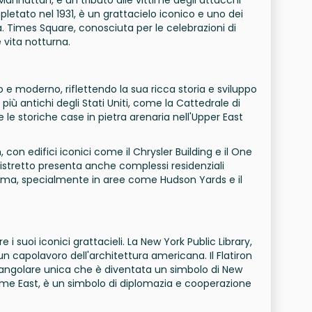
pletato nel 1931, è un grattacielo iconico e uno dei
ttà. Times Square, conosciuta per le celebrazioni di
 vita notturna.
 e moderno, riflettendo la sua ricca storia e sviluppo
i più antichi degli Stati Uniti, come la Cattedrale di
e le storiche case in pietra arenaria nell'Upper East
 con edifici iconici come il Chrysler Building e il One
 distretto presenta anche complessi residenziali
mma, specialmente in aree come Hudson Yards e il
e i suoi iconici grattacieli. La New York Public Library,
un capolavoro dell'architettura americana. Il Flatiron
triangolare unica che è diventata un simbolo di New
fiume East, è un simbolo di diplomazia e cooperazione