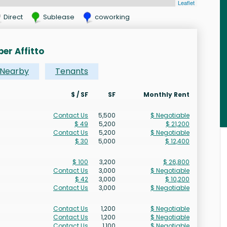
Leaflet
Direct
Sublease
coworking
per Affitto
Nearby
Tenants
$ / SF
SF
Monthly Rent
Contact Us
5,500
$ Negotiable
$ 49
5,200
$ 21,200
Contact Us
5,200
$ Negotiable
$ 30
5,000
$ 12,400
$ 100
3,200
$ 26,800
Contact Us
3,000
$ Negotiable
$ 42
3,000
$ 10,200
Contact Us
3,000
$ Negotiable
Contact Us
1,200
$ Negotiable
Contact Us
1,200
$ Negotiable
Contact Us
1,100
$ Negotiable