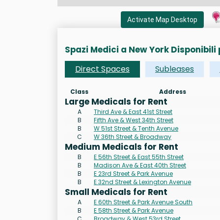
Activate Map Desktop
Spazi Medici a New York Disponibili 
Direct Spaces
Subleases
Class
Address
Large Medicals for Rent
A
Third Ave & East 41st Street
B
Fifth Ave & West 34th Street
B
W 51st Street & Tenth Avenue
C
W 36th Street & Broadway
Medium Medicals for Rent
B
E 56th Street & East 55th Street
B
Madison Ave & East 40th Street
B
E 23rd Street & Park Avenue
B
E 32nd Street & Lexington Avenue
Small Medicals for Rent
A
E 60th Street & Park Avenue South
B
E 58th Street & Park Avenue
C
Broadway & West 53rd Street