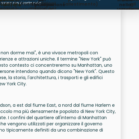
COMMISSIONE
i per il
condizioni
norma non ti costa nulla.
(Fuori
l'allestimento)
o
gli
nalizzato
ripristino
occupazione
nella
etario)
migliori per
mercato,
ampliam
aument
pzioni
tardiva
lettera
l'inquilino)
subaffitti,
zionate,
d'intenti
future
one delle
e nel
disponibilità)
denze)
contratto
e non dorme mai", è una vivace metropoli con
erienze e attrazioni uniche. Il termine "New York" può
n questo contesto ci concentreremo su Manhattan, uno
e persone intendono quando dicono "New York". Questo
, la storia, l'architettura, i trasporti e gli edifici
ew York City.
son, a est dal fiume East, a nord dal fiume Harlem e
iù piccolo ma più densamente popolato di New York City,
e. I confini del quartiere all'interno di Manhattan
 che vengono utilizzati per organizzare il governo
 sono tipicamente definiti da una combinazione di