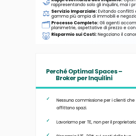
🤝
rappresentando solo gli inquilini, mai i pr
⚖️
Servizio Imparziale:
Evitando conflitti
gamma più ampia di immobili e negozian
🗂️
Processo Completo:
Gli agenti accompa
planimetrie, aspettative di prezzo e cont
🐷
Risparmio sui Costi:
Negoziano il canon
Perché Optimal Spaces –
Broker per Inquilini
Nessuna commissione per i clienti che
affittano spazi.
Lavoriamo per TE, non per il proprietario