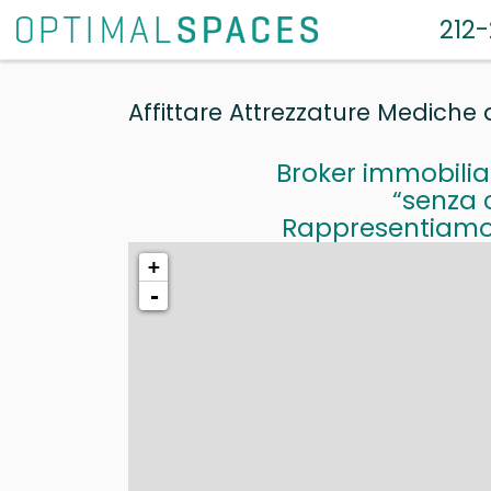
212
Affittare Attrezzature Mediche
Broker immobiliar
“senza 
Rappresentiamo t
+
-