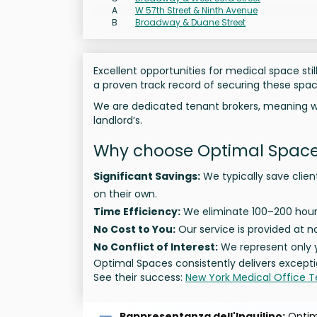
A
W 57th Street & Ninth Avenue
B
Broadway & Duane Street
Excellent opportunities for medical space sti
a proven track record of securing these space
We are dedicated tenant brokers, meaning we 
landlord’s.
Why choose Optimal Spac
Significant Savings:
We typically save clie
on their own.
Time Efficiency:
We eliminate 100–200 hours
No Cost to You:
Our service is provided at no
No Conflict of Interest:
We represent only y
Optimal Spaces consistently delivers excepti
See their success:
New York Medical Office T
Rappresentanza dell'Inquilino:
Optima