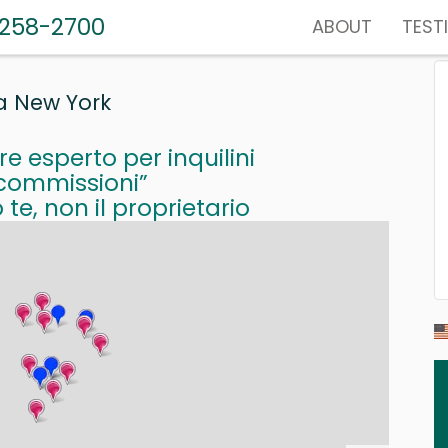
-258-2700
ABOUT
TEST
 a New York
e esperto per inquilini
commissioni”
e, non il proprietario