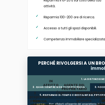
Risparmia il 15–20% sui costi della tua
attività.
Risparmia 100–200 ore di ricerca.
Accesso a tutti gli spazi disponibili.
Competenza immobiliare specializzata
PERCHÉ RIVOLGERSI A UN BRO
immob
1. LA DISTINZIO
IN
AFFITTO
AGENTE DEL
Do
2. QUASI SEMPRE NON TI COSTA NULLA
3. ACC
PROPRIETARIO
fiduc
(Agente incaricato)
PROPR
Il
Rappresentanz
5. RISPARMIO DI TEMPO E GESTIONE DEL PROCE
(Cano
proprietario
esperta
pu
al
paga
gratuita
(Li
Ricerca,
U
cond
la
agg
Non affidarti all'agente del proprietario. Un bro
appuntamenti,
immo
IN SINTESI: