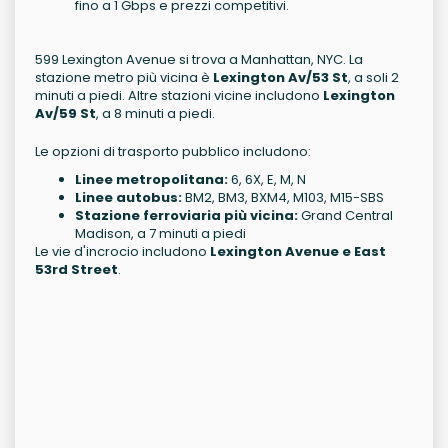
fino a 1 Gbps e prezzi competitivi.
599 Lexington Avenue si trova a Manhattan, NYC. La
stazione metro più vicina è
Lexington Av/53 St
, a soli 2
minuti a piedi. Altre stazioni vicine includono
Lexington
Av/59 St
, a 8 minuti a piedi.
Le opzioni di trasporto pubblico includono:
Linee metropolitana:
6, 6X, E, M, N
Linee autobus:
BM2, BM3, BXM4, M103, M15-SBS
Stazione ferroviaria più vicina:
Grand Central
Madison, a 7 minuti a piedi
Le vie d'incrocio includono
Lexington Avenue e East
53rd Street
.