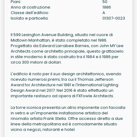
Piani:
50
Anno di costruzione:
1986
Classe dell'edificio:
A
Isolato e particella:
01307-0023
Il 599 Lexington Avenue Building, situato nel cuore di
Midtown Manhattan, è stato completato nel 1986.
Progettato da Edward Larrabee Barnes, con John MY Lee
Architects come architetto principale, questo grattacielo
in stile moderno è stato costruito tra il 1984 e il 1986 per
circa 300 milioni di dollari.
L'edificio è noto per il suo design architettonico, avendo
ricevuto numerosi premi, tra cui il Thomas Jefferson
Award for Architecture nel 1981 e l'International Lighting
Design Award nel 2017. Nel 2016 è stato effettuato un
importante restauro ad opera di FXFowle Architects.
La torre iconica presenta un atrio imponente con facciata
in vetro e un'imponente installazione artistica del
rinomato artista Frank Stella. Offre accesso diretto a due
linee della metropolitana ed è comodamente situato
vicino a negozi, ristoranti e hotel.