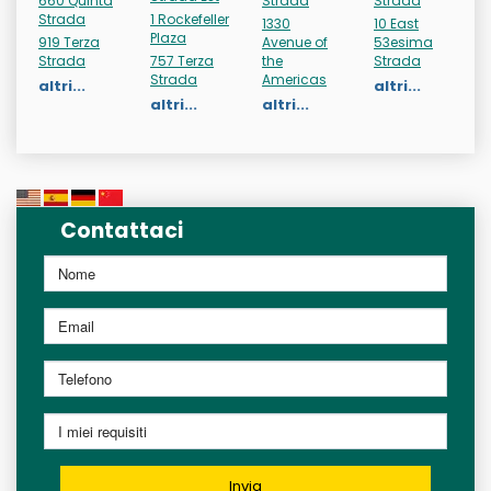
660 Quinta
Strada
Strada
Strada
1 Rockefeller
1330
10 East
Plaza
919 Terza
Avenue of
53esima
Strada
757 Terza
the
Strada
Strada
Americas
altri...
altri...
altri...
altri...
Contattaci
Invia