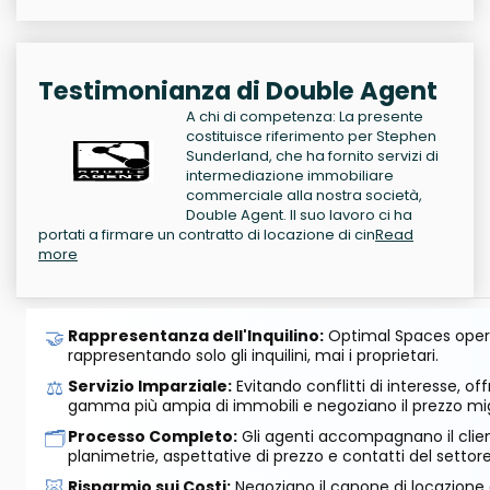
Testimonianza di Double Agent
A chi di competenza: La presente
costituisce riferimento per Stephen
Sunderland, che ha fornito servizi di
intermediazione immobiliare
commerciale alla nostra società,
Double Agent. Il suo lavoro ci ha
portati a firmare un contratto di locazione di cin
Read
more
🤝
Rappresentanza dell'Inquilino:
Optimal Spaces opera
rappresentando solo gli inquilini, mai i proprietari.
⚖️
Servizio Imparziale:
Evitando conflitti di interesse, o
gamma più ampia di immobili e negoziano il prezzo mig
🗂️
Processo Completo:
Gli agenti accompagnano il cliente
planimetrie, aspettative di prezzo e contatti del settore
🐷
Risparmio sui Costi:
Negoziano il canone di locazione e