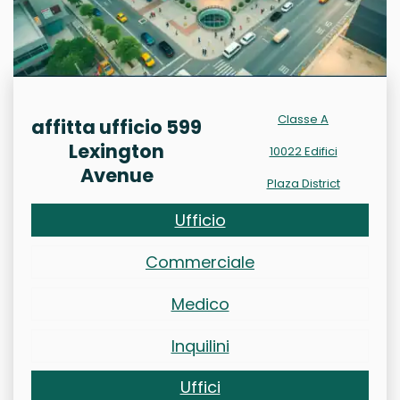
Classe A
affitta ufficio 599
Lexington
10022 Edifici
Avenue
Plaza District
Ufficio
Commerciale
Medico
Inquilini
Uffici