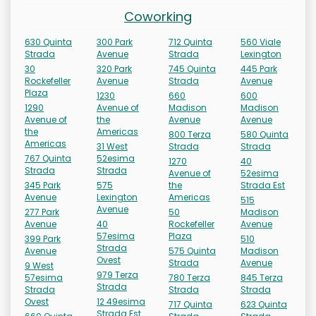
Coworking
630 Quinta
300 Park
712 Quinta
560 Viale
Strada
Avenue
Strada
Lexington
30
320 Park
745 Quinta
445 Park
Rockefeller
Avenue
Strada
Avenue
Plaza
1230
660
600
1290
Avenue of
Madison
Madison
Avenue of
the
Avenue
Avenue
the
Americas
800 Terza
580 Quinta
Americas
31 West
Strada
Strada
767 Quinta
52esima
1270
40
Strada
Strada
Avenue of
52esima
345 Park
575
the
Strada Est
Avenue
Lexington
Americas
515
Avenue
277 Park
50
Madison
Avenue
40
Rockefeller
Avenue
57esima
Plaza
399 Park
510
Strada
Avenue
575 Quinta
Madison
Ovest
Strada
Avenue
9 West
979 Terza
57esima
780 Terza
845 Terza
Strada
Strada
Strada
Strada
Ovest
12 49esima
717 Quinta
623 Quinta
Strada Est