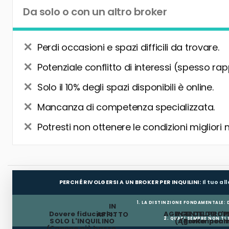
Da solo o con un altro broker
Perdi occasioni e spazi difficili da trovare.
Potenziale conflitto di interessi (spesso rap
Solo il 10% degli spazi disponibili è online.
Mancanza di competenza specializzata.
Potresti non ottenere le condizioni migliori 
PERCHÉ RIVOLGERSI A UN BROKER PER INQUILINI:
Il tuo a
1. LA DISTINZIONE FONDAMENTALE:
IN
Dovere fiduciario:
AGENTE DEL PROP
AGENTE DELL'I
AFFITTO
2. QUASI SEMPRE NON TI
SOLO L'INQUILINO
(Agente incar
(Broker per In
(Canone più basso,