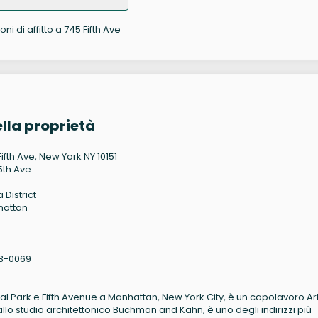
ni di affitto a 745 Fifth Ave
lla proprietà
ifth Ave, New York NY 10151
5th Ave
 District
hattan
3-0069
ral Park e Fifth Avenue a Manhattan, New York City, è un capolavoro Ar
llo studio architettonico Buchman and Kahn, è uno degli indirizzi più