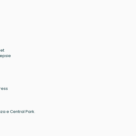
uet
eepsie
ress
za e Central Park.