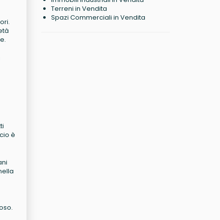
Terreni in Vendita
Spazi Commerciali in Vendita
ori.
età
e.
i
ti
cio è
ani
nella
oso.