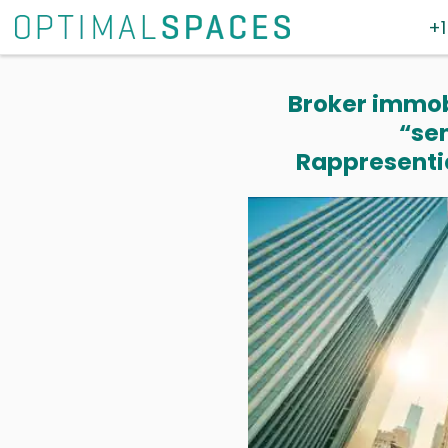
+1
Broker immobi
“se
Rappresentia