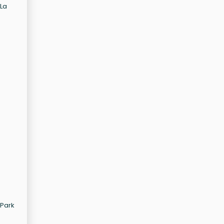
 La
 Park