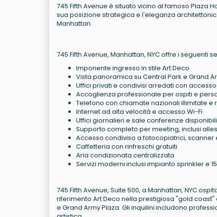
745 Fifth Avenue è situato vicino al famoso Plaza Hot
sua posizione strategica e l'eleganza architettonic
Manhattan.
745 Fifth Avenue, Manhattan, NYC offre i seguenti serv
Imponente ingresso in stile Art Deco
Vista panoramica su Central Park e Grand A
Uffici privati e condivisi arredati con access
Accoglienza professionale per ospiti e pers
Telefono con chiamate nazionali illimitate e
Internet ad alta velocità e accesso Wi-Fi
Uffici giornalieri e sale conferenze disponibil
Supporto completo per meeting, inclusi alles
Accesso condiviso a fotocopiatrici, scanner
Caffetteria con rinfreschi gratuiti
Aria condizionata centralizzata
Servizi moderni inclusi impianto sprinkler e 1
745 Fifth Avenue, Suite 500, a Manhattan, NYC ospita un
riferimento Art Deco nella prestigiosa "gold coast" 
e Grand Army Plaza. Gli inquilini includono professi
artistica.