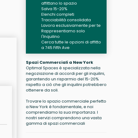
affittano lo spazio
Salva 15-20%
Elenchi completi
Tracciabilità consolidata
Lavora esclusivamente per te
Rappresentiamo solo
l'Inquilino
Cerca tutte le opzioni di affitto
a 745 Fifth Ave
Spazi Commerciali a New York
Optimal Spaces è specializzata nella
negoziazione di accordi per gli inquilini,
garantendo un risparmio del 15-20%
rispetto a ciò che gli inquilini potrebbero
ottenere da soli.
Trovare lo spazio commerciale perfetto
a New York è fondamentale, e noi
comprendiamo la sua importanza. I
nostri servizi comprendono una vasta
gamma di spazi commerciali