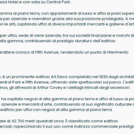
aza Hotel e con vista su Central Park.
amma al piano terra, con appartamenti di lusso e uffici ai piani superi
 per aziende e rivenditori grazie alla sua posizione privilegiata. A m
le arti, ospitando uffici di diversi importanti mercanti e gallerie d'art
er uffici, sede di varie aziende, tra cui società finanziarie e marchi d
 alta gamma, contribuendo al prestigio duraturo dell'edificio.
 carattere iconico di Fifth Avenue, rendendolo un punto di riferimento
, è un prominente edificio Art Deco completato nel 1930 dagli architet
tral Park e Fifth Avenue, offrendo viste spettacolari sul parco. L'edifi
ox, gli affreschi di Arthur Covey e i dettagli intricati degli ascensori.
 ospitato negozi di alta gamma al piano terra e uffici di lusso ai pi
r aziende e mercanti d'arte, contribuendo al suo significato culturale 
dificio per uffici con negozi di alta gamma al piano terra.
tale di 42.700 metri quadrati circa. È classificato come edificio
rciali, rispecchiando il suo uso come indirizzo commerciale prestigi