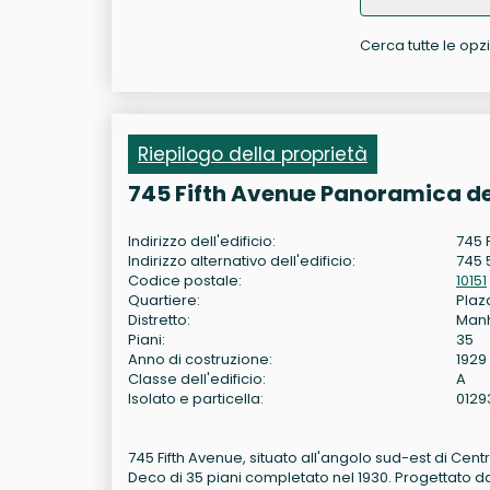
Cerca tutte le opzio
Riepilogo della proprietà
745 Fifth Avenue Panoramica de
Indirizzo dell'edificio:
745 F
Indirizzo alternativo dell'edificio:
745 
Codice postale:
10151
Quartiere:
Plaza
Distretto:
Man
Piani:
35
Anno di costruzione:
1929
Classe dell'edificio:
A
Isolato e particella:
0129
745 Fifth Avenue, situato all'angolo sud-est di Cent
Deco di 35 piani completato nel 1930. Progettato da