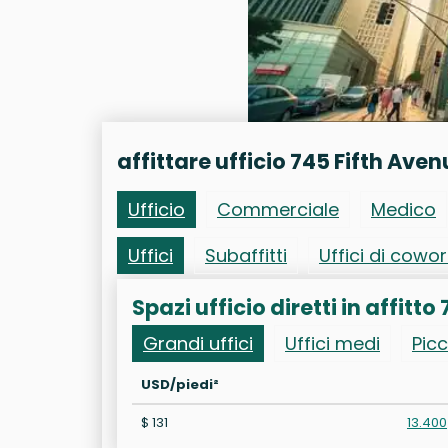
affittare ufficio 745 Fifth Ave
Ufficio
Commerciale
Medico
Uffici
Subaffitti
Uffici di cowo
Spazi ufficio diretti in affitto
Grandi uffici
Uffici medi
Picc
USD/piedi²
$ 131
13.400