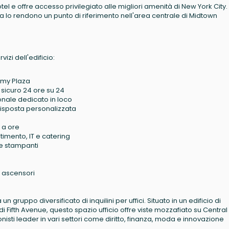
el e offre accesso privilegiato alle migliori amenità di New York City.
a lo rendono un punto di riferimento nell'area centrale di Midtown
izi dell'edificio:
rmy Plaza
o sicuro 24 ore su 24
onale dedicato in loco
 risposta personalizzata
i a ore
timento, IT e catering
 e stampanti
5 ascensori
 gruppo diversificato di inquilini per uffici. Situato in un edificio di
di Fifth Avenue, questo spazio ufficio offre viste mozzafiato su Central
onisti leader in vari settori come diritto, finanza, moda e innovazione