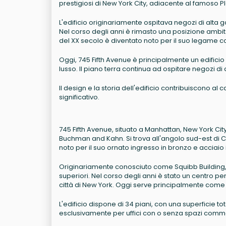
prestigiosi di New York City, adiacente al famoso Pl
L'edificio originariamente ospitava negozi di alta g
Nel corso degli anni è rimasto una posizione ambita
del XX secolo è diventato noto per il suo legame con 
Oggi, 745 Fifth Avenue è principalmente un edificio p
lusso. Il piano terra continua ad ospitare negozi di
Il design e la storia dell'edificio contribuiscono al
significativo.
745 Fifth Avenue, situato a Manhattan, New York City
Buchman and Kahn. Si trova all'angolo sud-est di Cen
noto per il suo ornato ingresso in bronzo e acciaio in
Originariamente conosciuto come Squibb Building, ha
superiori. Nel corso degli anni è stato un centro pe
città di New York. Oggi serve principalmente come e
L'edificio dispone di 34 piani, con una superficie to
esclusivamente per uffici con o senza spazi comme