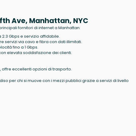
 Fifth Ave, Manhattan, NYC
rincipali fornitori di internet a Manhattan:
a 2.3 Gbps e servizio affidabile.
fre servizi via cavo e fibra con dati illimitati.
ocità fino a 1 Gbps.
i con elevata soddisfazione dei clienti.
offre eccellenti opzioni di trasporto.
o per chi si muove con i mezzi pubblici grazie a servizi di livello