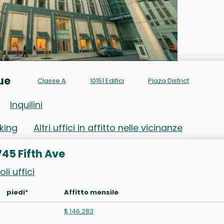
nue
Classe A
10151 Edifici
Plaza District
Inquilini
rking
Altri uffici in affitto nelle vicinanze
 745 Fifth Ave
oli uffici
piedi²
Affitto mensile
$ 146.283