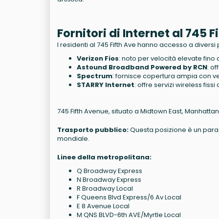
Fornitori di Internet al 745
I residenti al 745 Fifth Ave hanno accesso a diversi p
Verizon Fios
: noto per velocità elevate fino 
Astound Broadband Powered by RCN
: of
Spectrum
: fornisce copertura ampia con vel
STARRY Internet
: offre servizi wireless fiss
745 Fifth Avenue, situato a Midtown East, Manhattan, 
Trasporto pubblico:
Questa posizione è un paradis
mondiale.
Linee della metropolitana:
Q Broadway Express
N Broadway Express
R Broadway Local
F Queens Blvd Express/6 Av Local
E 8 Avenue Local
M QNS BLVD-6th AVE/Myrtle Local