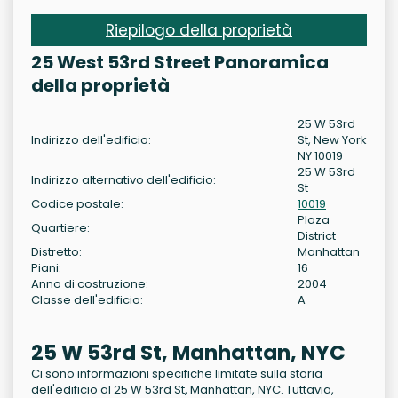
Riepilogo della proprietà
25 West 53rd Street Panoramica
della proprietà
25 W 53rd
Indirizzo dell'edificio:
St, New York
NY 10019
25 W 53rd
Indirizzo alternativo dell'edificio:
St
Codice postale:
10019
Plaza
Quartiere:
District
Distretto:
Manhattan
Piani:
16
Anno di costruzione:
2004
Classe dell'edificio:
A
25 W 53rd St, Manhattan, NYC
Ci sono informazioni specifiche limitate sulla storia
dell'edificio al 25 W 53rd St, Manhattan, NYC. Tuttavia,