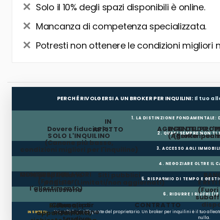
Solo il 10% degli spazi disponibili è online.
Mancanza di competenza specializzata.
Potresti non ottenere le condizioni migliori 
PERCHÉ RIVOLGERSI A UN BROKER PER INQUILINI:
Il tuo a
1. LA DISTINZIONE FONDAMENTALE:
IN
Dovere fiduciario:
AGENTE DEL PROP
AGENTE DELL'I
AFFITTO
2. QUASI SEMPRE NON TI
SOLO L'INQUILINO
(Agente incar
(Broker per In
(Canone più basso,
condizioni migliori per l'inquilino)
3. ACCESSO AGLI IMMOBIL
4. NEGOZIARE OLTRE IL 
MESI GRATUITI
CONTRIBUTO LAVORI
Il proprietario
Siti pubblici
BANC
5. RISPARMIO DI TEMPO E GEST
(Fondi per
paga la
(Limitati/non aggiornati)
E RETI
l'allestimento)
commissione
(Fuor
6. RIDURRE I RISCHI (LE
subaffi
dispo
Clausole di
Penali per
CONTRATTO
Ricerca,
occupazione
ripristino
appuntamenti,
Non affidarti all'agente del proprietario. Un broker per inquilini è il tuo alle
IN SINTESI:
tardiva
nulla.