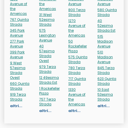
Avenue of
the
Avenue
Avenue
the
Americas
800 Terza
580 Quinta
Americas
31 West
Strada
Strada
767 Quinta
52esima
1270
40
Strada
Strada
Avenue of
52esima
345 Park
575
the
Strada Est
Avenue
Lexington
Americas
515
Avenue
277 Park
50
Madison
Avenue
40
Rockefeller
Avenue
57esima
Plaza
399 Park
510
Strada
Avenue
575 Quinta
Madison
Ovest
Strada
Avenue
9 West
979 Terza
57esima
780 Terza
845 Terza
Strada
Strada
Strada
Strada
Ovest
12 49esima
717 Quinta
623 Quinta
Strada Est
660 Quinta
Strada
Strada
Strada
1 Rockefeller
1330
10 East
Plaza
919 Terza
Avenue of
53esima
Strada
757 Terza
the
Strada
Strada
Americas
altri...
altri...
altri...
altri...