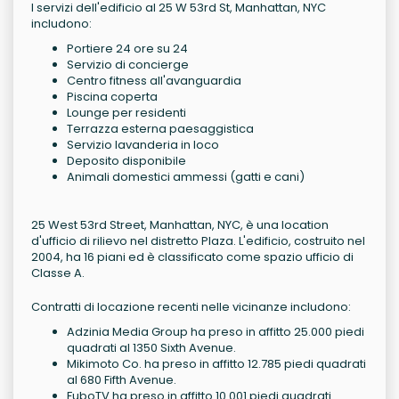
I servizi dell'edificio al 25 W 53rd St, Manhattan, NYC
includono:
Portiere 24 ore su 24
Servizio di concierge
Centro fitness all'avanguardia
Piscina coperta
Lounge per residenti
Terrazza esterna paesaggistica
Servizio lavanderia in loco
Deposito disponibile
Animali domestici ammessi (gatti e cani)
25 West 53rd Street, Manhattan, NYC, è una location
d'ufficio di rilievo nel distretto Plaza. L'edificio, costruito nel
2004, ha 16 piani ed è classificato come spazio ufficio di
Classe A.
Contratti di locazione recenti nelle vicinanze includono:
Adzinia Media Group ha preso in affitto 25.000 piedi
quadrati al 1350 Sixth Avenue.
Mikimoto Co. ha preso in affitto 12.785 piedi quadrati
al 680 Fifth Avenue.
FuboTV ha preso in affitto 10.001 piedi quadrati.