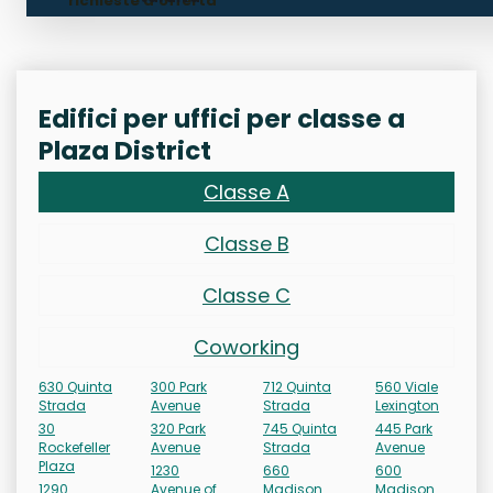
richieste d'offerta
Edifici per uffici per classe a
Plaza District
Classe A
Classe B
Classe C
Coworking
630 Quinta
300 Park
712 Quinta
560 Viale
Strada
Avenue
Strada
Lexington
30
320 Park
745 Quinta
445 Park
Rockefeller
Avenue
Strada
Avenue
Plaza
1230
660
600
1290
Avenue of
Madison
Madison