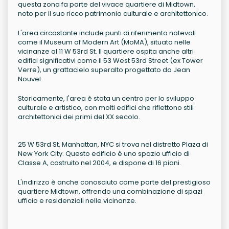
questa zona fa parte del vivace quartiere di Midtown,
noto per il suo ricco patrimonio culturale e architettonico.
L'area circostante include punti di riferimento notevoli
come il Museum of Modern Art (MoMA), situato nelle
vicinanze al 11 W 53rd St. Il quartiere ospita anche altri
edifici significativi come il 53 West 53rd Street (ex Tower
Verre), un grattacielo superalto progettato da Jean
Nouvel.
Storicamente, l'area è stata un centro per lo sviluppo
culturale e artistico, con molti edifici che riflettono stili
architettonici dei primi del XX secolo.
25 W 53rd St, Manhattan, NYC si trova nel distretto Plaza di
New York City. Questo edificio è uno spazio ufficio di
Classe A, costruito nel 2004, e dispone di 16 piani.
L'indirizzo è anche conosciuto come parte del prestigioso
quartiere Midtown, offrendo una combinazione di spazi
ufficio e residenziali nelle vicinanze.