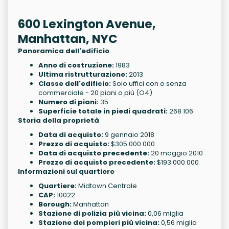
600 Lexington Avenue,
Manhattan, NYC
Panoramica dell'edificio
Anno di costruzione:
1983
Ultima ristrutturazione:
2013
Classe dell'edificio:
Solo uffici con o senza
commerciale - 20 piani o più (O4)
Numero di piani:
35
Superficie totale in piedi quadrati:
268.106
Storia della proprietà
Data di acquisto:
9 gennaio 2018
Prezzo di acquisto:
$305.000.000
Data di acquisto precedente:
20 maggio 2010
Prezzo di acquisto precedente:
$193.000.000
Informazioni sul quartiere
Quartiere:
Midtown Centrale
CAP:
10022
Borough:
Manhattan
Stazione di polizia più vicina:
0,06 miglia
Stazione dei pompieri più vicina:
0,56 miglia