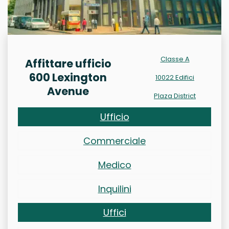
Classe A
Affittare ufficio
600 Lexington
10022 Edifici
Avenue
Plaza District
Ufficio
Commerciale
Medico
Inquilini
Uffici