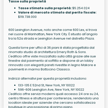
Tasse sulla proprietà
Tasse stimate sulla proprietà:
$5.254.024
Valore di mercato stimato dal perito fiscale:
$119.738.000
600 Lexington Avenue, noto anche come 600 Lex, si trova
nel cuore di Manhattan, New York City. È situato all'angolo
tra la 52a strada e Lexington Avenue nel distretto Plaza.
Questa torre per uffici di 36 piani è stata progettata dal
rinomato studio di architettura Emery Roth & Sons.
L'edificio offre viste mozzafiato sulla città grazie alle sue
finestre dal pavimento al soffitto e dispone di un lobby
rinnovato con eleganti pareti rivestite in legno Makore e
pavimenti in marmo Bottocino Classico.
Indirizzi alternativi per questa proprietà includono:
133-135 E 52nd St, New York, NY 10022
596-606 Lexington Ave, New York, NY 10022
L'edificio offre servizi moderni quali accesso 24 ore su 24,
centro fitness e struttura per conferenze, rendendolo una
location ideale per aziende che cercano sofisticatezza
boutique in una posizione di primo piano.