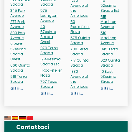
1270
40
Strada
Strada
Avenue of
52esima
345 Park
575
the
Strada Est
Avenue
Lexington
Americas
515
Avenue
277 Park
50
Madison
Avenue
40
Rockefeller
Avenue
57esima
Plaza
399 Park
510
Strada
Avenue
575 Quinta
Madison
Ovest
Strada
Avenue
9 West
979 Terza
57esima
780 Terza
845 Terza
Strada
Strada
Strada
Strada
Ovest
12 49esima
717 Quinta
623 Quinta
Strada Est
660 Quinta
Strada
Strada
Strada
1 Rockefeller
1330
10 East
Plaza
919 Terza
Avenue of
53esima
Strada
757 Terza
the
Strada
Strada
Americas
altri...
altri...
altri...
altri...
Contattaci