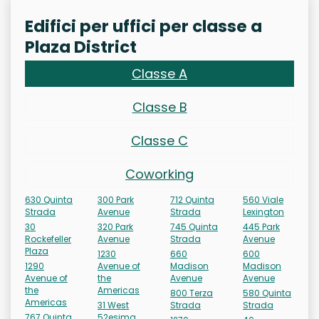
Edifici per uffici per classe a
Plaza District
Classe A
Classe B
Classe C
Coworking
630 Quinta
300 Park
712 Quinta
560 Viale
Strada
Avenue
Strada
Lexington
30
320 Park
745 Quinta
445 Park
Rockefeller
Avenue
Strada
Avenue
Plaza
1230
660
600
1290
Avenue of
Madison
Madison
Avenue of
the
Avenue
Avenue
the
Americas
800 Terza
580 Quinta
Americas
31 West
Strada
Strada
767 Quinta
52esima