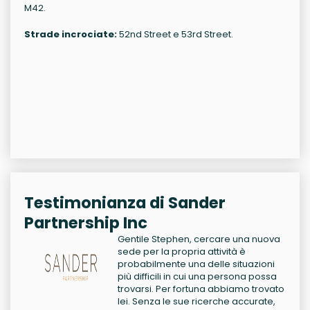
M42.
Strade incrociate:
52nd Street e 53rd Street.
Testimonianza di Sander
Partnership Inc
Gentile Stephen, cercare una nuova
sede per la propria attività è
probabilmente una delle situazioni
più difficili in cui una persona possa
trovarsi. Per fortuna abbiamo trovato
lei. Senza le sue ricerche accurate,