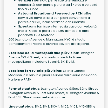
Verizon Fios
: noto per le sue alte velocità e
affidabilità, con piani a partire da $49,99 e velocità
fino a 2 Gbps.
Astound Broadband Powered by RCN
: offre
servizi via cavo e fibra con piani convenienti a
partire da $20, incluso traffico dati illimitato.
Spectrum
: fornisce internet via cavo con velocità
fino a 1 Gbps, a partire da $50 al mese, e offre
pacchetti TV e telefono.
600 Lexington Avenue a Manhattan, NYC, è situato
comodamente vicino a diverse opzioni di trasporto.
Stazione della metropolitana più vicina:
Lexington
Avenue/53rd Street, a 1 minuto a piedi. Le linee
metropolitane includono i treni 6, 6X, E e M.
Stazione ferroviaria più vicina:
Grand Central
Madison, a 6 minuti a piedi. Le linee ferroviarie includono
Harlem e PATH.
Fermate autobus:
Lexington Avenue & East 52nd Street,
Lexington Avenue & East 53rd Street, e Lexington Avenue &
East 50th Street sono nelle vicinanze.
Linee autobus:
BM2, BM3, BXM4, M102, M103, M15-SBS, e