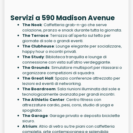
Servizi a 590 Madison Avenue
The Nook
: Caffetteria grab-n-go che serve
colazione, pranzo e snack durante tutta la giornata.
The Terrace
: Terrazza all'aperto sul tetto per
giornate di sole o grandi eventi.
The Clubhouse
: Lounge elegante per socializzare,
happy hour o incontri privati.
The Study
: Biblioteca tranquilla e lounge di
connessione con vista sull'atrio verdeggiante.
The Grounds
: Simulatore multisport per rilassarsi o
organizzare competizioni di squadra.
The Great Hall
: Spazio conferenze attrezzato per
lezioni ed eventi di networking.
The Boardroom
: Sala riunioni illuminata dal sole e
tecnologicamente avanzata per grandi incontri.
The Athletic Center
: Centro fitness con
attrezzature cardio, pesi, corsi, studio di yoga e
spogliatoi.
The Garage
: Garage privato e deposito biciclette
sicuro.
Atrium
: Atrio di vetro su tre piani con caffetteria
completa, arte contemporanea e splendida