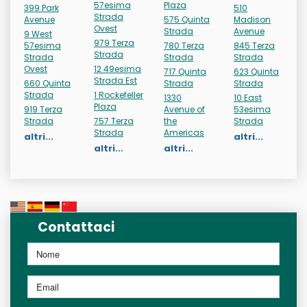
57esima
Plaza
399 Park
510
Strada
Avenue
575 Quinta
Madison
Ovest
Strada
Avenue
9 West
979 Terza
57esima
780 Terza
845 Terza
Strada
Strada
Strada
Strada
Ovest
12 49esima
717 Quinta
623 Quinta
Strada Est
660 Quinta
Strada
Strada
Strada
1 Rockefeller
1330
10 East
Plaza
919 Terza
Avenue of
53esima
Strada
757 Terza
the
Strada
Strada
Americas
altri...
altri...
altri...
altri...
Contattaci