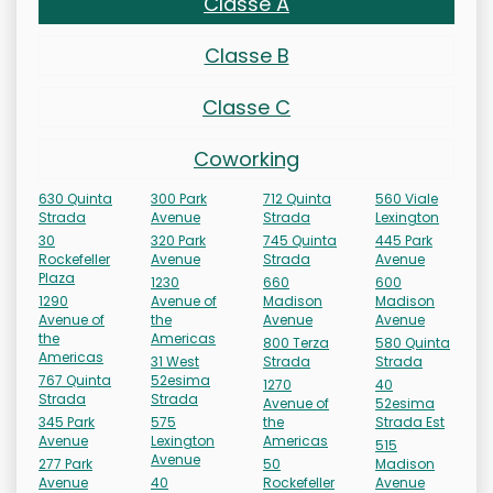
Classe A
Classe B
Classe C
Coworking
630 Quinta
300 Park
712 Quinta
560 Viale
Strada
Avenue
Strada
Lexington
30
320 Park
745 Quinta
445 Park
Rockefeller
Avenue
Strada
Avenue
Plaza
1230
660
600
1290
Avenue of
Madison
Madison
Avenue of
the
Avenue
Avenue
the
Americas
800 Terza
580 Quinta
Americas
31 West
Strada
Strada
767 Quinta
52esima
1270
40
Strada
Strada
Avenue of
52esima
345 Park
575
the
Strada Est
Avenue
Lexington
Americas
515
Avenue
277 Park
50
Madison
Avenue
40
Rockefeller
Avenue