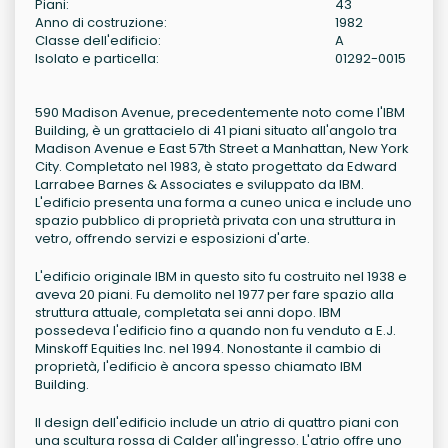
Piani:
43
Anno di costruzione:
1982
Classe dell'edificio:
A
Isolato e particella:
01292-0015
590 Madison Avenue, precedentemente noto come l'IBM
Building, è un grattacielo di 41 piani situato all'angolo tra
Madison Avenue e East 57th Street a Manhattan, New York
City. Completato nel 1983, è stato progettato da Edward
Larrabee Barnes & Associates e sviluppato da IBM.
L'edificio presenta una forma a cuneo unica e include uno
spazio pubblico di proprietà privata con una struttura in
vetro, offrendo servizi e esposizioni d'arte.
L'edificio originale IBM in questo sito fu costruito nel 1938 e
aveva 20 piani. Fu demolito nel 1977 per fare spazio alla
struttura attuale, completata sei anni dopo. IBM
possedeva l'edificio fino a quando non fu venduto a E.J.
Minskoff Equities Inc. nel 1994. Nonostante il cambio di
proprietà, l'edificio è ancora spesso chiamato IBM
Building.
Il design dell'edificio include un atrio di quattro piani con
una scultura rossa di Calder all'ingresso. L'atrio offre uno