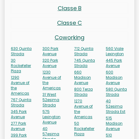
Classe B
Classe C
Coworking
630 Quinta
300 Park
712 Quinta
560 Viale
Strada
Avenue
Strada
Lexington
30
320 Park
745 Quinta
445 Park
Rockefeller
Avenue
Strada
Avenue
Plaza
1230
660
600
1290
Avenue of
Madison
Madison
Avenue of
the
Avenue
Avenue
the
Americas
800 Terza
580 Quinta
Americas
31 West
Strada
Strada
767 Quinta
52esima
1270
40
Strada
Strada
Avenue of
52esima
345 Park
575
the
Strada Est
Avenue
Lexington
Americas
515
Avenue
277 Park
50
Madison
Avenue
40
Rockefeller
Avenue
57esima
Plaza
399 Park
510