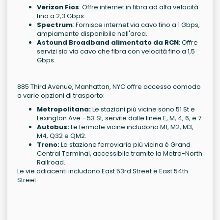
Verizon Fios
: Offre internet in fibra ad alta velocità
fino a 2,3 Gbps.
Spectrum
: Fornisce internet via cavo fino a 1 Gbps,
ampiamente disponibile nell'area.
Astound Broadband alimentato da RCN
: Offre
servizi sia via cavo che fibra con velocità fino a 1,5
Gbps.
885 Third Avenue, Manhattan, NYC offre accesso comodo
a varie opzioni di trasporto:
Metropolitana:
Le stazioni più vicine sono 51 St e
Lexington Ave - 53 St, servite dalle linee E, M, 4, 6, e 7.
Autobus:
Le fermate vicine includono M1, M2, M3,
M4, Q32 e QM2.
Treno:
La stazione ferroviaria più vicina è Grand
Central Terminal, accessibile tramite la Metro-North
Railroad.
Le vie adiacenti includono East 53rd Street e East 54th
Street.