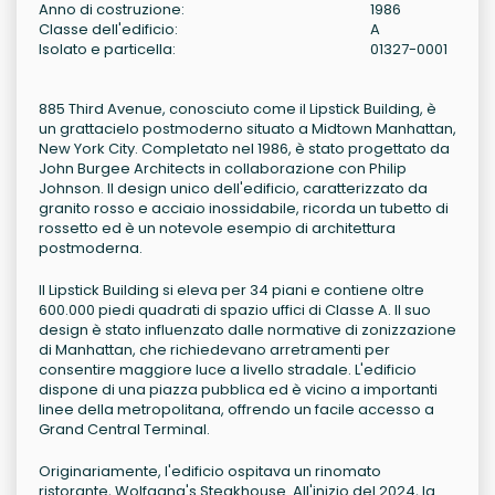
Anno di costruzione:
1986
Classe dell'edificio:
A
Isolato e particella:
01327-0001
885 Third Avenue, conosciuto come il Lipstick Building, è
un grattacielo postmoderno situato a Midtown Manhattan,
New York City. Completato nel 1986, è stato progettato da
John Burgee Architects in collaborazione con Philip
Johnson. Il design unico dell'edificio, caratterizzato da
granito rosso e acciaio inossidabile, ricorda un tubetto di
rossetto ed è un notevole esempio di architettura
postmoderna.
Il Lipstick Building si eleva per 34 piani e contiene oltre
600.000 piedi quadrati di spazio uffici di Classe A. Il suo
design è stato influenzato dalle normative di zonizzazione
di Manhattan, che richiedevano arretramenti per
consentire maggiore luce a livello stradale. L'edificio
dispone di una piazza pubblica ed è vicino a importanti
linee della metropolitana, offrendo un facile accesso a
Grand Central Terminal.
Originariamente, l'edificio ospitava un rinomato
ristorante, Wolfgang's Steakhouse. All'inizio del 2024, la