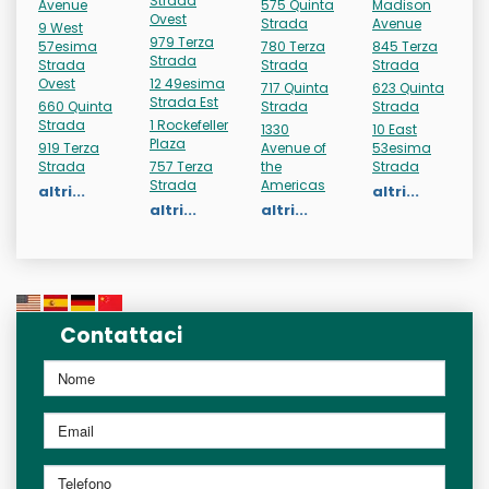
Strada
Avenue
575 Quinta
Madison
Ovest
Strada
Avenue
9 West
979 Terza
57esima
780 Terza
845 Terza
Strada
Strada
Strada
Strada
Ovest
12 49esima
717 Quinta
623 Quinta
Strada Est
660 Quinta
Strada
Strada
Strada
1 Rockefeller
1330
10 East
Plaza
919 Terza
Avenue of
53esima
Strada
757 Terza
the
Strada
Strada
Americas
altri...
altri...
altri...
altri...
Contattaci