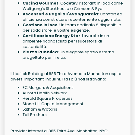
Cucina Gourmet
: Godetevi ristoranti in loco come
Wolfgang's Steakhouse e Crimson & Rye.
Ascensori e Bagni all'Avanguardia
: Comfort ed
efficienza con strutture recentemente aggiornate.
Gestione in loco
: Un team dedicato è disponibile
per soddisfare le vostre esigenze.
Certificazione Energy Star
: Lavorate in un
ambiente riconosciuto per i suoi sforzi di
sostenibilità.
Piazza Pubblica
: Un elegante spazio esterno
progettato per il relax.
Il Lipstick Building al 885 Third Avenue a Manhattan ospita
diversi importanti inquilini. Tra i più noti si trovano:
EC Mergers & Acquisitions
Aurora Health Network
Herald Square Properties
Stone Hill Capital Management
Latham & Watkins
Toll Brothers
Provider Internet al 885 Third Ave, Manhattan, NYC: