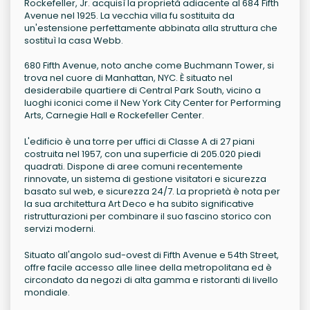
Rockefeller, Jr. acquisì la proprietà adiacente al 684 Fifth
Avenue nel 1925. La vecchia villa fu sostituita da
un'estensione perfettamente abbinata alla struttura che
sostituì la casa Webb.
680 Fifth Avenue, noto anche come Buchmann Tower, si
trova nel cuore di Manhattan, NYC. È situato nel
desiderabile quartiere di Central Park South, vicino a
luoghi iconici come il New York City Center for Performing
Arts, Carnegie Hall e Rockefeller Center.
L'edificio è una torre per uffici di Classe A di 27 piani
costruita nel 1957, con una superficie di 205.020 piedi
quadrati. Dispone di aree comuni recentemente
rinnovate, un sistema di gestione visitatori e sicurezza
basato sul web, e sicurezza 24/7. La proprietà è nota per
la sua architettura Art Deco e ha subito significative
ristrutturazioni per combinare il suo fascino storico con
servizi moderni.
Situato all'angolo sud-ovest di Fifth Avenue e 54th Street,
offre facile accesso alle linee della metropolitana ed è
circondato da negozi di alta gamma e ristoranti di livello
mondiale.