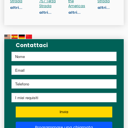
Strada
757 Terza
the
Strada
Strada
Americas
altri...
altri...
altri...
altri...
Contattaci
Invia
Programmare una chiamata