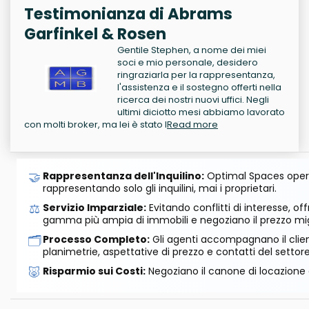
Testimonianza di Abrams
Garfinkel & Rosen
Gentile Stephen, a nome dei miei
soci e mio personale, desidero
ringraziarla per la rappresentanza,
l'assistenza e il sostegno offerti nella
ricerca dei nostri nuovi uffici. Negli
ultimi diciotto mesi abbiamo lavorato
con molti broker, ma lei è stato l
Read more
🤝
Rappresentanza dell'Inquilino:
Optimal Spaces opera
rappresentando solo gli inquilini, mai i proprietari.
⚖️
Servizio Imparziale:
Evitando conflitti di interesse, o
gamma più ampia di immobili e negoziano il prezzo mig
🗂️
Processo Completo:
Gli agenti accompagnano il cliente
planimetrie, aspettative di prezzo e contatti del settore
🐷
Risparmio sui Costi:
Negoziano il canone di locazione e