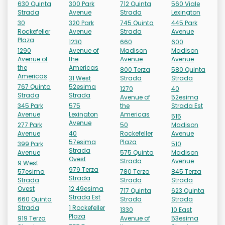
630 Quinta
300 Park
712 Quinta
560 Viale
Strada
Avenue
Strada
Lexington
30
320 Park
745 Quinta
445 Park
Rockefeller
Avenue
Strada
Avenue
Plaza
1230
660
600
1290
Avenue of
Madison
Madison
Avenue of
the
Avenue
Avenue
the
Americas
800 Terza
580 Quinta
Americas
31 West
Strada
Strada
767 Quinta
52esima
1270
40
Strada
Strada
Avenue of
52esima
345 Park
575
the
Strada Est
Avenue
Lexington
Americas
515
Avenue
277 Park
50
Madison
Avenue
40
Rockefeller
Avenue
57esima
Plaza
399 Park
510
Strada
Avenue
575 Quinta
Madison
Ovest
Strada
Avenue
9 West
979 Terza
57esima
780 Terza
845 Terza
Strada
Strada
Strada
Strada
Ovest
12 49esima
717 Quinta
623 Quinta
Strada Est
660 Quinta
Strada
Strada
Strada
1 Rockefeller
1330
10 East
Plaza
919 Terza
Avenue of
53esima