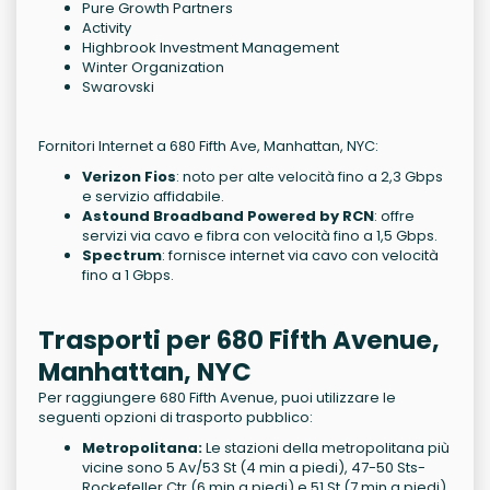
Pure Growth Partners
Activity
Highbrook Investment Management
Winter Organization
Swarovski
Fornitori Internet a 680 Fifth Ave, Manhattan, NYC:
Verizon Fios
: noto per alte velocità fino a 2,3 Gbps
e servizio affidabile.
Astound Broadband Powered by RCN
: offre
servizi via cavo e fibra con velocità fino a 1,5 Gbps.
Spectrum
: fornisce internet via cavo con velocità
fino a 1 Gbps.
Trasporti per 680 Fifth Avenue,
Manhattan, NYC
Per raggiungere 680 Fifth Avenue, puoi utilizzare le
seguenti opzioni di trasporto pubblico:
Metropolitana:
Le stazioni della metropolitana più
vicine sono 5 Av/53 St (4 min a piedi), 47-50 Sts-
Rockefeller Ctr (6 min a piedi) e 51 St (7 min a piedi).