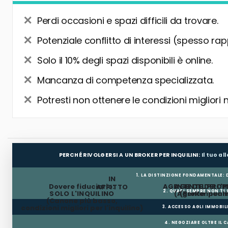
Perdi occasioni e spazi difficili da trovare.
Potenziale conflitto di interessi (spesso rap
Solo il 10% degli spazi disponibili è online.
Mancanza di competenza specializzata.
Potresti non ottenere le condizioni migliori 
PERCHÉ RIVOLGERSI A UN BROKER PER INQUILINI:
Il tuo a
1. LA DISTINZIONE FONDAMENTALE:
IN
Dovere fiduciario:
AGENTE DEL PROP
AGENTE DELL'I
AFFITTO
2. QUASI SEMPRE NON TI
SOLO L'INQUILINO
(Agente incar
(Broker per In
(Canone più basso,
condizioni migliori per l'inquilino)
3. ACCESSO AGLI IMMOBIL
4. NEGOZIARE OLTRE IL 