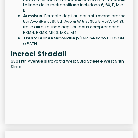
Le linee della metropolitana includono 6, 6X, E, M e
B.
Autobus:
Fermate degli autobus si trovano presso
5th Ave @ 51st St, 5th Ave & W 51st St e 5 Av/W 54 St,
tra le altre. Le linee degli autobus comprendono
BXM4, BXM8, M103, M3 e M4.
Treno:
Le linee ferroviarie più vicine sono HUDSON
e PATH.
Incroci Stradali
680 Fifth Avenue si trova tra West 53rd Street e West 54th
Street.