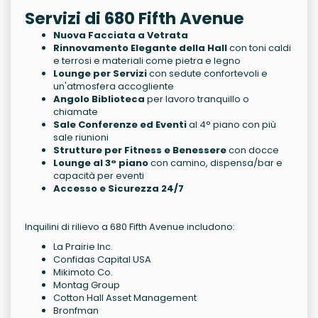
Servizi di 680 Fifth Avenue
Nuova Facciata a Vetrata
Rinnovamento Elegante della Hall
con toni caldi
e terrosi e materiali come pietra e legno
Lounge per Servizi
con sedute confortevoli e
un'atmosfera accogliente
Angolo Biblioteca
per lavoro tranquillo o
chiamate
Sale Conferenze ed Eventi
al 4° piano con più
sale riunioni
Strutture per Fitness e Benessere
con docce
Lounge al 3° piano
con camino, dispensa/bar e
capacità per eventi
Accesso e Sicurezza 24/7
Inquilini di rilievo a 680 Fifth Avenue includono:
La Prairie Inc.
Confidas Capital USA
Mikimoto Co.
Montag Group
Cotton Hall Asset Management
Bronfman