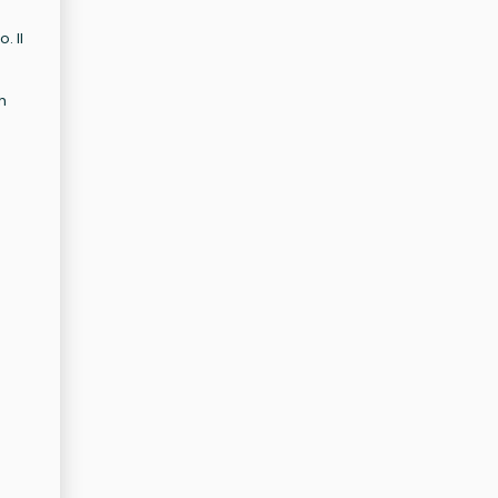
. Il
h