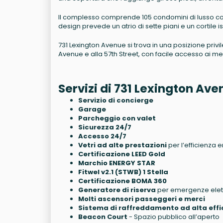
Il complesso comprende 105 condomini di lusso con
design prevede un atrio di sette piani e un cortile is
731 Lexington Avenue si trova in una posizione privil
Avenue e alla 57th Street, con facile accesso ai mez
Servizi di 731 Lexington Av
Servizio di concierge
Garage
Parcheggio con valet
Sicurezza 24/7
Accesso 24/7
Vetri ad alte prestazioni
per l’efficienza 
Certificazione LEED Gold
Marchio ENERGY STAR
Fitwel v2.1 (STWB) 1 Stella
Certificazione BOMA 360
Generatore di riserva
per emergenze elet
Molti ascensori passeggeri e merci
Sistema di raffreddamento ad alta effi
Beacon Court
- Spazio pubblico all’aperto