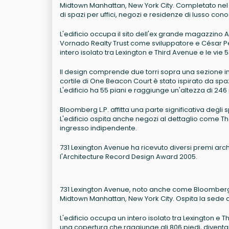
Midtown Manhattan, New York City. Completato nel 
di spazi per uffici, negozi e residenze di lusso c
L'edificio occupa il sito dell'ex grande magazzino A
Vornado Realty Trust come sviluppatore e César Pel
intero isolato tra Lexington e Third Avenue e le vie 5
Il design comprende due torri sopra una sezione in a
cortile di One Beacon Court è stato ispirato da sp
L'edificio ha 55 piani e raggiunge un'altezza di 246 
Bloomberg L.P. affitta una parte significativa degli 
L'edificio ospita anche negozi al dettaglio come 
ingresso indipendente.
731 Lexington Avenue ha ricevuto diversi premi archi
l'Architecture Record Design Award 2005.
731 Lexington Avenue, noto anche come Bloomberg To
Midtown Manhattan, New York City. Ospita la sede di
L'edificio occupa un intero isolato tra Lexington e 
una copertura che raggiunge gli 806 piedi, diventa