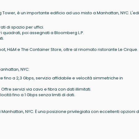
ower, è un importante edificio ad uso misto a Manhattan, NYC. L'edi
i di spazio per uffici.
tri quadrati, poi assegnati a Bloomberg L.P.
ti.
, H&M e The Container Store, oltre al rinomato ristorante Le Cirque.
 Manhattan, NYC:
e fino a 2,3 Gbps, servizio affidabile e velocità simmetriche in
: Offre servizi via cavo e fibra con dati illimitati.
ocità fino a 1 Gbps senza limiti di dati.
i Manhattan, NYC. È una posizione privilegiata con eccellenti opzioni d