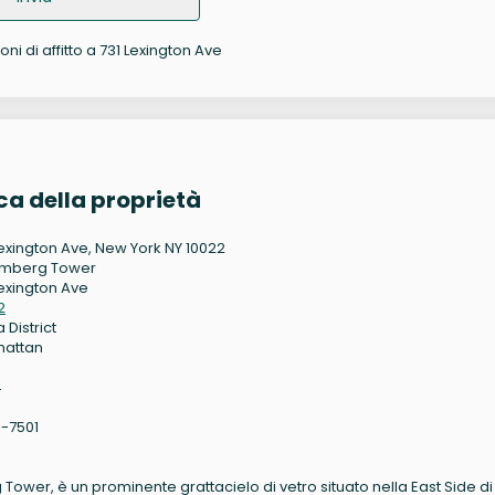
oni di affitto a 731 Lexington Ave
a della proprietà
Lexington Ave, New York NY 10022
omberg Tower
Lexington Ave
2
 District
hattan
4
3-7501
wer, è un prominente grattacielo di vetro situato nella East Side di