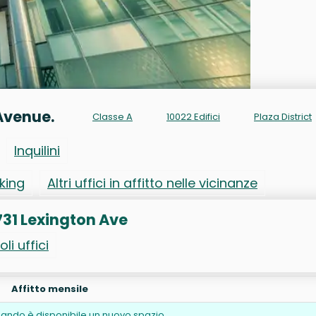
 Avenue.
Classe A
10022 Edifici
Plaza District
Inquilini
rking
Altri uffici in affitto nelle vicinanze
o 731 Lexington Ave
oli uffici
Affitto mensile
ando è disponibile un nuovo spazio