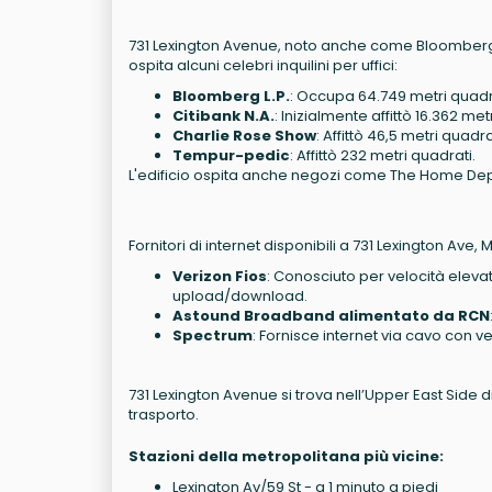
731 Lexington Avenue, noto anche come Bloomberg T
ospita alcuni celebri inquilini per uffici:
Bloomberg L.P.
: Occupa 64.749 metri quadrat
Citibank N.A.
: Inizialmente affittò 16.362 me
Charlie Rose Show
: Affittò 46,5 metri quadra
Tempur-pedic
: Affittò 232 metri quadrati.
L'edificio ospita anche negozi come The Home Depot
Fornitori di internet disponibili a 731 Lexington Ave,
Verizon Fios
: Conosciuto per velocità elevat
upload/download.
Astound Broadband alimentato da RCN
Spectrum
: Fornisce internet via cavo con vel
731 Lexington Avenue si trova nell’Upper East Side d
trasporto.
Stazioni della metropolitana più vicine:
Lexington Av/59 St - a 1 minuto a piedi