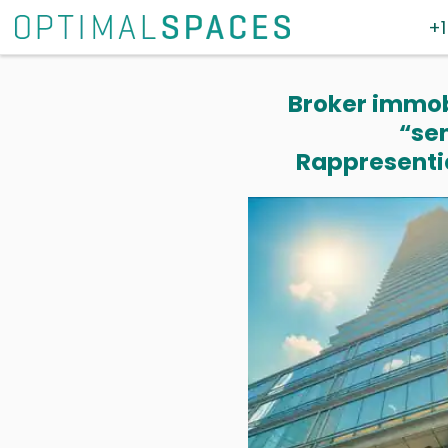
+1
Broker immobi
“se
Rappresentia