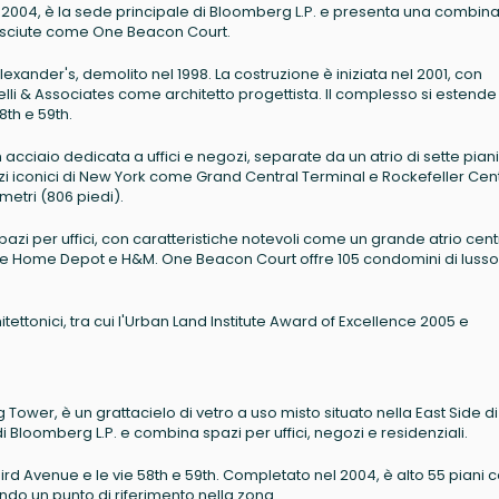
2004, è la sede principale di Bloomberg L.P. e presenta una combin
onosciute come One Beacon Court.
lexander's, demolito nel 1998. La costruzione è iniziata nel 2001, con
li & Associates come architetto progettista. Il complesso si estende
8th e 59th.
cciaio dedicata a uffici e negozi, separate da un atrio di sette piani. 
azi iconici di New York come Grand Central Terminal e Rockefeller Cen
metri (806 piedi).
spazi per uffici, con caratteristiche notevoli come un grande atrio cent
The Home Depot e H&M. One Beacon Court offre 105 condomini di luss
tettonici, tra cui l'Urban Land Institute Award of Excellence 2005 e
wer, è un grattacielo di vetro a uso misto situato nella East Side di
 Bloomberg L.P. e combina spazi per uffici, negozi e residenziali.
Third Avenue e le vie 58th e 59th. Completato nel 2004, è alto 55 piani 
ndo un punto di riferimento nella zona.