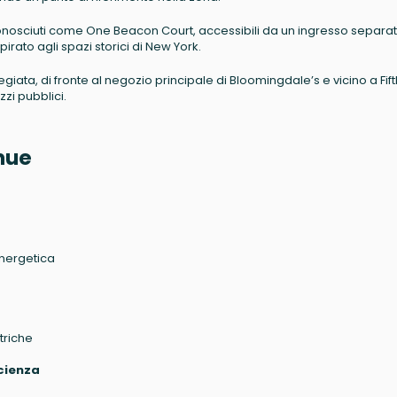
osciuti come One Beacon Court, accessibili da un ingresso separato
pirato agli spazi storici di New York.
egiata, di fronte al negozio principale di Bloomingdale’s e vicino a Fift
zi pubblici.
enue
energetica
triche
cienza