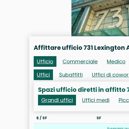
Affittare ufficio 731 Lexington
Ufficio
Commerciale
Medico
Uffici
Subaffitti
Uffici di cowo
Spazi ufficio diretti in affitt
Grandi uffici
Uffici medi
Picc
$ / SF
SF
Avvisami qu