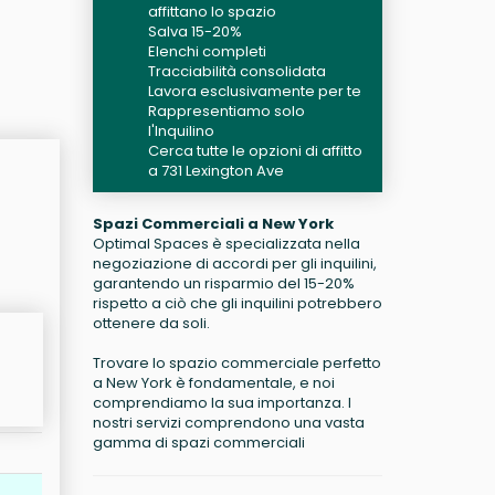
affittano lo spazio
Salva 15-20%
Elenchi completi
Tracciabilità consolidata
Lavora esclusivamente per te
Rappresentiamo solo
l'Inquilino
Cerca tutte le opzioni di affitto
a 731 Lexington Ave
Spazi Commerciali a New York
Optimal Spaces è specializzata nella
negoziazione di accordi per gli inquilini,
garantendo un risparmio del 15-20%
rispetto a ciò che gli inquilini potrebbero
ottenere da soli.
Trovare lo spazio commerciale perfetto
a New York è fondamentale, e noi
comprendiamo la sua importanza. I
nostri servizi comprendono una vasta
gamma di spazi commerciali