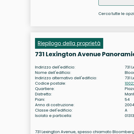
Cerca tutte le opzi
Riepilogo della proprietà
731 Lexington Avenue Panoramic
Indirizzo dell'edificio:
731 
Nome dell'edificio:
Blo
Indirizzo alternativo dell'edificio:
731 
Codice postale:
1002
Quartiere:
Plaza
Distretto:
Man
Piani:
54
Anno di costruzione:
200
Classe dell'edificio:
A
Isolato e particella:
0131
731 Lexington Avenue, spesso chiamato Bloomberg To