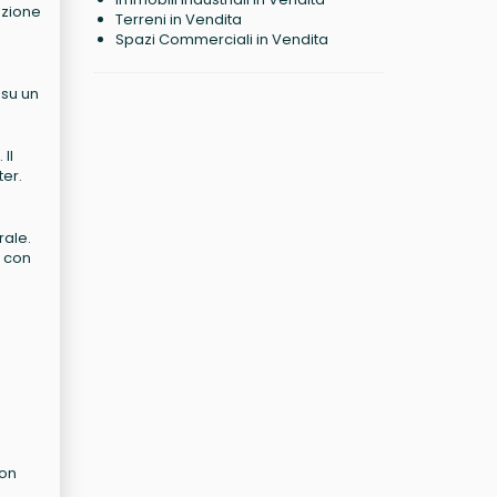
azione
Terreni in Vendita
Spazi Commerciali in Vendita
 su un
Il
ter.
rale.
o con
con