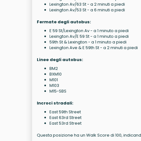
Lexington Av/63 St - a 2 minuti a piedi
Lexington Av/53 St - a 6 minuti a piedi
Fermate degli autobus:
E 59 St/Lexington Av - a 1 minuto a piedi
Lexington Av/E 59 St - a 1 minuto a piedi
59th St & Lexington - a 1 minuto a piedi
Lexington Ave & E 59th St - a 2 minuti a piedi
Linee degli autobus:
BM2
BXM10
M101
M103
M15-SBS
Incroci stradali:
East 59th Street
East 63rd Street
East 53rd Street
Questa posizione ha un Walk Score di 100, indicando