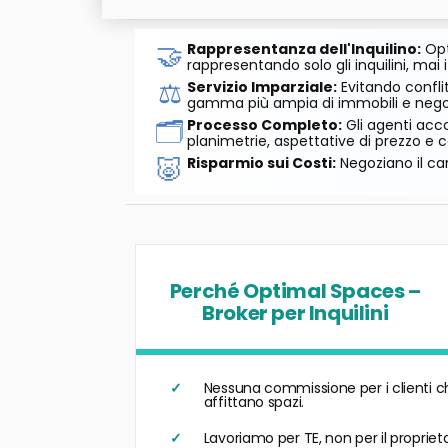
🤝
Rappresentanza dell'Inquilino:
Opt
rappresentando solo gli inquilini, mai i
⚖️
Servizio Imparziale:
Evitando conflit
gamma più ampia di immobili e negozi
🗂️
Processo Completo:
Gli agenti acco
planimetrie, aspettative di prezzo e c
🐷
Risparmio sui Costi:
Negoziano il can
Perché Optimal Spaces –
Broker per Inquilini
Nessuna commissione per i clienti c
affittano spazi.
Lavoriamo per TE, non per il proprieta