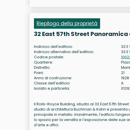
Riepilogo della proprietà
32 East 57th Street Panoramica 
Indirizzo dell'edificio:
32 E
Indirizzo alternativo dell'edificio:
32 E 
Codice postale:
1002
Quartiere:
Plaza
Distretto:
Man
Piani:
21
Anno di costruzione:
1928
Classe dell'edificio:
A
Isolato e particella:
0129
Il Rolls-Royce Building, situato al 32 East 57th Stre
studio di architettura Buchman & Kahn e presenta un
principale in metallo. Inizialmente, l'edificio fung
lo spazio per la vendita e l'esposizione delle sue auto
d'arte e uffici.