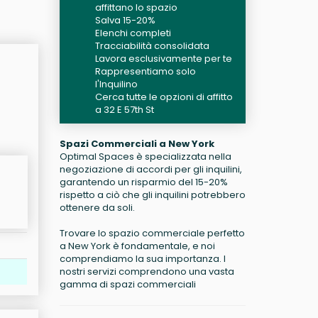
affittano lo spazio
Salva 15-20%
Elenchi completi
Tracciabilità consolidata
Lavora esclusivamente per te
Rappresentiamo solo
l'Inquilino
Cerca tutte le opzioni di affitto
a 32 E 57th St
Spazi Commerciali a New York
Optimal Spaces è specializzata nella
negoziazione di accordi per gli inquilini,
garantendo un risparmio del 15-20%
rispetto a ciò che gli inquilini potrebbero
ottenere da soli.
Trovare lo spazio commerciale perfetto
a New York è fondamentale, e noi
comprendiamo la sua importanza. I
nostri servizi comprendono una vasta
gamma di spazi commerciali