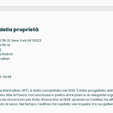
della proprietà
 57th St, New York NY 10022
57th St
2
 District
hattan
2-0048
et a Manhattan, NYC, è stato completato nel 1930. È stato progettato dal
o stile Art Deco con una base in pietra di tre piani e un elegante in
eva da showroom per Rolls-Royce fino al 1936, quando la Cadillac ha aff
 di lusso. Nel tempo, l'edificio ha ospitato vari inquilini, tra cui galler