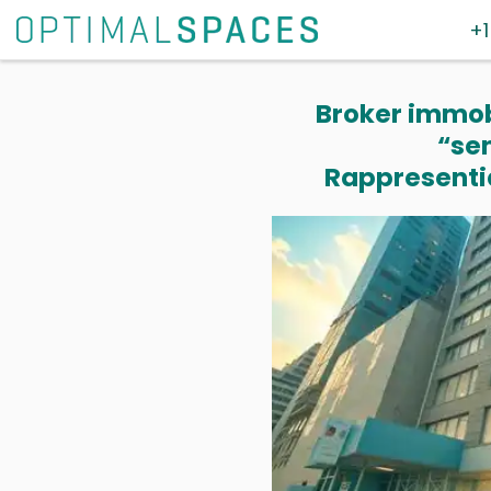
+1
Broker immobi
“se
Rappresentia