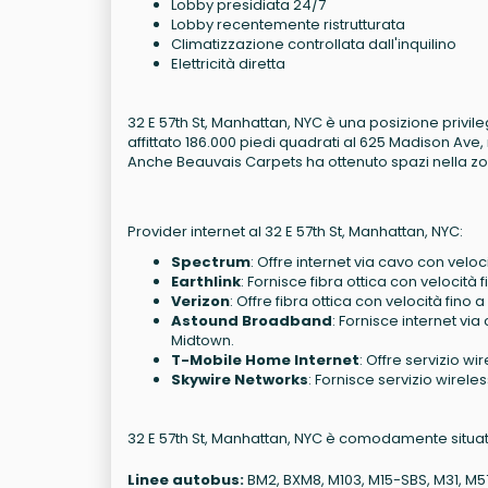
Lobby presidiata 24/7
Lobby recentemente ristrutturata
Climatizzazione controllata dall'inquilino
Elettricità diretta
32 E 57th St, Manhattan, NYC è una posizione privileg
affittato 186.000 piedi quadrati al 625 Madison Ave,
Anche Beauvais Carpets ha ottenuto spazi nella zo
Provider internet al 32 E 57th St, Manhattan, NYC:
Spectrum
: Offre internet via cavo con veloc
Earthlink
: Fornisce fibra ottica con velocità
Verizon
: Offre fibra ottica con velocità fino 
Astound Broadband
: Fornisce internet via
Midtown.
T-Mobile Home Internet
: Offre servizio wi
Skywire Networks
: Fornisce servizio wireles
32 E 57th St, Manhattan, NYC è comodamente situato
Linee autobus:
BM2, BXM8, M103, M15-SBS, M31, M5