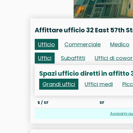
Affittare ufficio 32 East 57th S
Ufficio
Commerciale
Medico
Uffici
Subaffitti
Uffici di cowo
Spazi ufficio diretti in affitto 
Grandi uffici
Uffici medi
Picc
$ / SF
SF
Avvisami qu