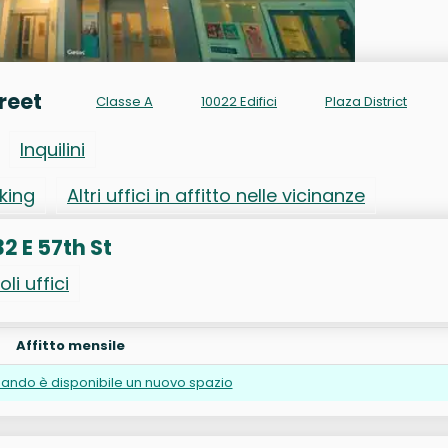
treet
Classe A
10022 Edifici
Plaza District
Inquilini
rking
Altri uffici in affitto nelle vicinanze
32 E 57th St
oli uffici
Affitto mensile
ando è disponibile un nuovo spazio