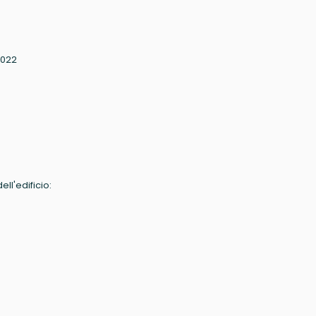
0022
ell'edificio: