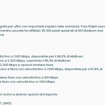
iata per uffici con importanti inquilini nelle vicinanze. Polo Ralph Lau
 mentre Lacoste ha affittato 35.000 piedi quadrati al 551 Madison Ave.
na.
ità fino a 1.000 Mbps, disponibile per il 99,5% di Midtown.
 fino a 2.300 Mbps, coprendo il 95,3% di Midtown.
a 2.300 Mbps e opzioni wireless fisse.
 cavo e fibra con velocità fino a 1.500 Mbps, disponibile per il 97,6% di
reless fisso con velocità fino a 100 Mbps.
s fisso con velocità fino a 1.000 Mbps.
 vicino a diverse opzioni di trasporto.
7, QM32.