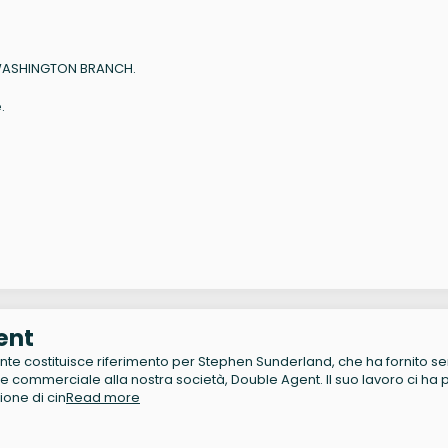
WASHINGTON BRANCH.
.
ent
te costituisce riferimento per Stephen Sunderland, che ha fornito ser
 commerciale alla nostra società, Double Agent. Il suo lavoro ci ha p
ione di cin
Read more