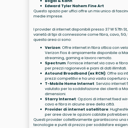
Bogal & Kahn
Edward Tyler Nahem Fine Art
Questo spazio per uffici offre un mix unico di fasci
medie imprese.
I provider di internet disponibili presso 37 W 57th 
varietà di tipi di connessione come fibra, cavo, 5G, f
questa area ci sono:
Verizon
: Offre internet in fibra ottica con ve
Verizon Fios è ampiamente disponibile a Man
streaming, gaming e lavoro remoto.
Spectrum
: Fornisce internet via cavo e fibr
per prezzi ragionevoli e piani di dati illimitati.
Astound Broadband (ex RCN)
: Offre sia i
prezzi competitivi e ha una vasta copertura 
T-Mobile Home Internet
: Servizio interne
valutato per la soddisfazione dei clienti a Man
dimensioni.
Starry Internet
: Opzioni di internet fixed wi
cavo e fibra in alcune aree della città.
Provider di internet satellitare
: HughesNet
per aree dove le opzioni cablate potrebbero
Questi provider collettivamente garantiscono una ro
tecnologie e punti di prezzo per soddisfare esigen