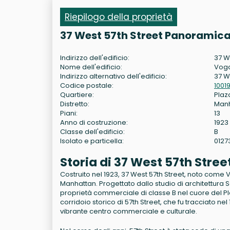
Riepilogo della proprietà
37 West 57th Street Panoramica
Indirizzo dell'edificio:
37 W
Nome dell'edificio:
Voga
Indirizzo alternativo dell'edificio:
37 W
Codice postale:
1001
Quartiere:
Plaza
Distretto:
Man
Piani:
13
Anno di costruzione:
1923
Classe dell'edificio:
B
Isolato e particella:
0127
Storia di 37 West 57th Stre
Costruito nel 1923, 37 West 57th Street, noto come V
Manhattan. Progettato dallo studio di architettura
proprietà commerciale di classe B nel cuore del Pla
corridoio storico di 57th Street, che fu tracciato ne
vibrante centro commerciale e culturale.