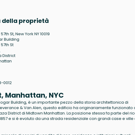
 della proprietà
 57th St, New York NY 10019
r Building
 57th St
9
 District
hattan
3-0012
et, Manhattan, NYC
ogar Building, è un importante pezzo della storia architettonica di
 Severance & Van Alen, questo edificio ha originariamente funzionat
za District di Midtown Manhattan. La posizione stessa fa parte del ri
l 1857 e si è evoluto da una strada residenziale con grandi case e ville