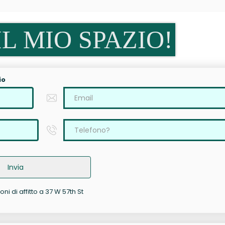
L MIO SPAZIO!
io
Invia
ni di affitto a 37 W 57th St