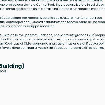
iscela di servizi di vendita di lusso, residenze e istituzioni culturali,
prestigiosa vicino a Central Park. Il particolare isolato in cui si trov
ci di prima classe con un mix di fascino storico e funzionalità moderna
ristrutturazione per modernizzare le sue strutture mantenendo il suo
uffici contemporanei. Questa ristrutturazione faceva parte di una te
one storica con lo sviluppo moderno.
cquisita dallo sviluppatore Sedesco, che la sta integrando in un'ampia
 raccolta ha lo scopo di sostenere la creazione di un nuovo grattaciel
 Rem Koolhaas di OMA, segnando una trasformazione significativa per 
te l'evoluzione continua di West 57th Street come centro di residenze,
Building)
10019