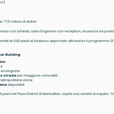
ano)
77,5 milioni di dollari
cesso con scheda, sala d'ingresso con reception, sicurezza sul posto
ertall di 1,100 piedi di Sedesco approvato attraverso il programma ZF
gar Building
ion
24
e ecologiche
ano strada
per maggiore comodità
metropolitane vicine
tana
disponibili
3 piani nel Plaza District di Manhattan, ospita una varietà di inquilini. Tr