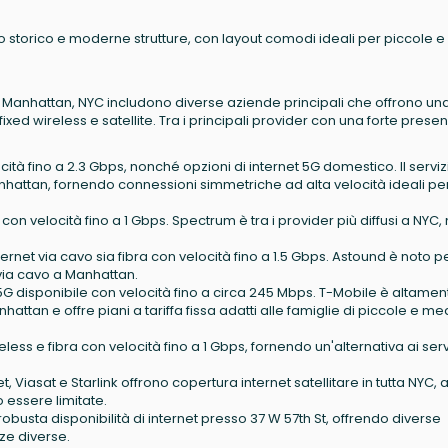
no storico e moderne strutture, con layout comodi ideali per piccole e
St, Manhattan, NYC includono diverse aziende principali che offrono un
ixed wireless e satellite. Tra i principali provider con una forte presen
locità fino a 2.3 Gbps, nonché opzioni di internet 5G domestico. Il serviz
hattan, fornendo connessioni simmetriche ad alta velocità ideali pe
a con velocità fino a 1 Gbps. Spectrum è tra i provider più diffusi a NYC,
nternet via cavo sia fibra con velocità fino a 1.5 Gbps. Astound è noto pe
via cavo a Manhattan.
t 5G disponibile con velocità fino a circa 245 Mbps. T-Mobile è altamen
hattan e offre piani a tariffa fissa adatti alle famiglie di piccole e me
reless e fibra con velocità fino a 1 Gbps, fornendo un'alternativa ai serv
, Viasat e Starlink offrono copertura internet satellitare in tutta NYC, 
 essere limitate.
busta disponibilità di internet presso 37 W 57th St, offrendo diverse
ze diverse.