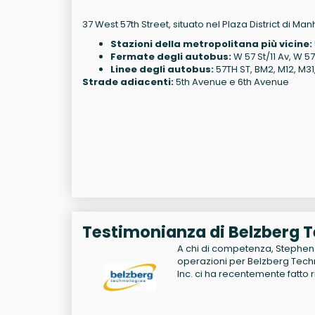
37 West 57th Street, situato nel Plaza District di Man
Stazioni della metropolitana più vicine:
Fermate degli autobus:
W 57 St/11 Av, W 57
Linee degli autobus:
57TH ST, BM2, M12, M31
Strade adiacenti:
5th Avenue e 6th Avenue
Testimonianza di Belzberg T
A chi di competenza, Stephen 
operazioni per Belzberg Techn
Inc. ci ha recentemente fatto 