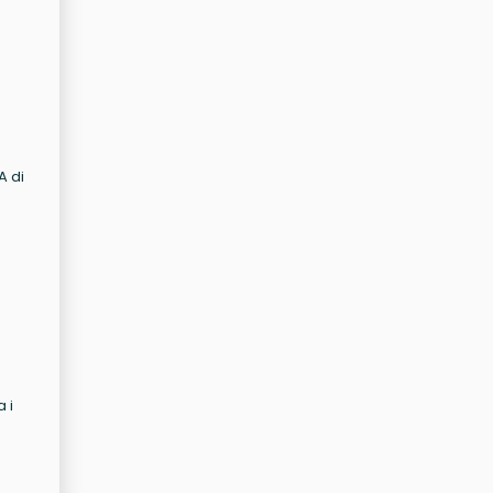
A di
a i