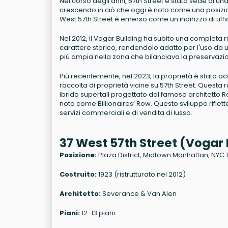
Nel corso degli anni, 57th Street è stata sede di una m
crescendo in ciò che oggi è noto come una posizione 
West 57th Street è emerso come un indirizzo di uffi
Nel 2012, il Vogar Building ha subito una completa 
carattere storico, rendendolo adatto per l'uso da 
più ampia nella zona che bilanciava la preservazi
Più recentemente, nel 2023, la proprietà è stata a
raccolta di proprietà vicine su 57th Street. Questa
ibrido supertall progettato dal famoso architetto
nota come Billionaires’ Row. Questo sviluppo riflet
servizi commerciali e di vendita di lusso.
37 West 57th Street (Vogar 
Posizione:
Plaza District, Midtown Manhattan, NYC 
Costruito:
1923 (ristrutturato nel 2012)
Architetto:
Severance & Van Alen
Piani:
12-13 piani