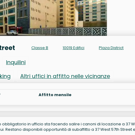
treet
Classe B
10019 Edifici
Plaza District
Inquilini
rking
Altri uffici in affitto nelle vicinanze
²
Affitto mensile
no obbligatorio in ufficio sta facendo salire i canoni di locazione a 37 
. Restano disponibili opportunità di subaffitto a 37 West 57th Street e