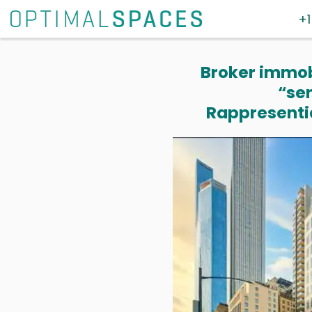
+1
Broker immobi
“se
Rappresentia