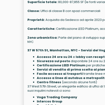
Superficie totale:
80,000-87,855 SF (le fonti vari
Classe:
Uffici di classe B con spazi commerciali
Proprietà:
Acquisita da Sedesco ad aprile 2023 per 
Caratteristiche:
Certificazione LEED Platinum, ac
Zona urbanistica:
Parte del piano di sviluppo sup
NYC
37 W 57th St, Manhattan, NYC - Servizi del Vo
Accesso 24 ore su 24
e
lobby con recept
Sicurezza sul posto
disponibile 24 ore su 
Certificazione LEED Platinum
per pratich
Servizi di vendita di prima scelta al pi
Facile accesso ai trasporti
tramite linee 
Accesso a linee di autobus e metropoli
Centro fitness
(secondo alcune fonti)
37 West 57th Street, un elegante edificio di uffici di 1
suoi inquilini notevoli ci sono:
Voga Trading Company
Intercos Group