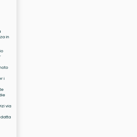
a
za in
io
r
 noto
r i
te
die
izi via
adatta