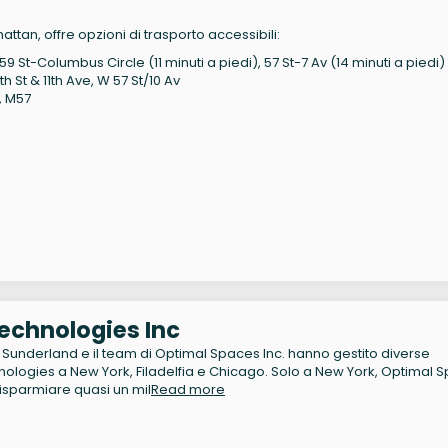
hattan, offre opzioni di trasporto accessibili:
59 St-Columbus Circle (11 minuti a piedi), 57 St-7 Av (14 minuti a piedi)
th St & 11th Ave, W 57 St/10 Av
, M57
echnologies Inc
Sunderland e il team di Optimal Spaces Inc. hanno gestito diverse
ologies a New York, Filadelfia e Chicago. Solo a New York, Optimal 
risparmiare quasi un mil
Read more