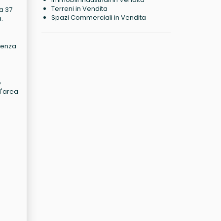
Terreni in Vendita
a 37
Spazi Commerciali in Vendita
.
ndenza
o
l'area