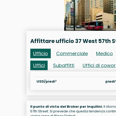
Affittare ufficio 37 West 57th S
Ufficio
Commerciale
Medico
Uffici
Subaffitti
Uffici di cowo
USD/piedi²
piedi
Il punto di vista del Broker per Inquilini:
Il ritor
57th Street. Si prevede che questa tendenza continui
vicina zona di Plaza District.