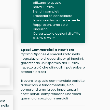
affittano lo spazio
Salva 15-20%
Elenchi completi
Tracciabilità consolidata
Lavora esclusivamente per te
Rappresentiamo solo
l'Inquilino
Cerca tutte le opzioni di affitto
a 37 W 57th St
Spazi Commerciali a New York
Optimal Spaces è specializzata nella
negoziazione di accordi per gli inquilini,
garantendo un risparmio del 15-20%
rispetto a ciò che gli inquilini potrebbero
ottenere da soli.
Trovare lo spazio commerciale perfetto
a New York è fondamentale, e noi
comprendiamo la sua importanza. I
nostri servizi comprendono una vasta
gamma di spazi commerciali
West
 nella