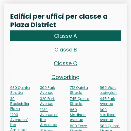
Edifici per uffici per classe a
Plaza District
Classe A
Classe B
Classe C
Coworking
630 Quinta
300 Park
712 Quinta
560 Viale
Strada
Avenue
Strada
Lexington
30
320 Park
745 Quinta
445 Park
Rockefeller
Avenue
Strada
Avenue
Plaza
1230
660
600
1290
Avenue of
Madison
Madison
Avenue of
the
Avenue
Avenue
the
Americas
800 Terza
580 Quinta
Americas
31 West
Strada
Strada