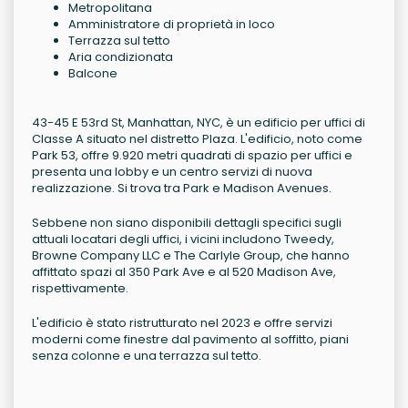
Metropolitana
Amministratore di proprietà in loco
Terrazza sul tetto
Aria condizionata
Balcone
43-45 E 53rd St, Manhattan, NYC, è un edificio per uffici di
Classe A situato nel distretto Plaza. L'edificio, noto come
Park 53, offre 9.920 metri quadrati di spazio per uffici e
presenta una lobby e un centro servizi di nuova
realizzazione. Si trova tra Park e Madison Avenues.
Sebbene non siano disponibili dettagli specifici sugli
attuali locatari degli uffici, i vicini includono Tweedy,
Browne Company LLC e The Carlyle Group, che hanno
affittato spazi al 350 Park Ave e al 520 Madison Ave,
rispettivamente.
L'edificio è stato ristrutturato nel 2023 e offre servizi
moderni come finestre dal pavimento al soffitto, piani
senza colonne e una terrazza sul tetto.