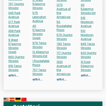
767 Quinta
52esima
1270
40
Strada
Strada
Avenue of
52esima
345 Park
575
the
Strada Est
Avenue
Lexington
Americas
515
Avenue
277 Park
50
Madison
Avenue
40
Rockefeller
Avenue
57esima
Plaza
399 Park
510
Strada
Avenue
575 Quinta
Madison
Ovest
Strada
Avenue
9 West
979 Terza
57esima
780 Terza
845 Terza
Strada
Strada
Strada
Strada
Ovest
12 49esima
717 Quinta
623 Quinta
Strada Est
660 Quinta
Strada
Strada
Strada
1 Rockefeller
1330
10 East
Plaza
919 Terza
Avenue of
53esima
Strada
757 Terza
the
Strada
Strada
Americas
altri...
altri...
altri...
altri...