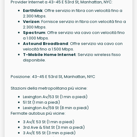
Provider Internet a 43-45 E 53rd St, Manhattan, NYC:
Earthlink
: Offre servizio in fibra con velocità fino a
2.300 Mbps.
Verizon
: Fornisce servizio in fibra con velocità fino a
2.300 Mbps.
Spectrum
: Offre servizio via cavo con velocità fino
a 1.000 Mbps.
Astound Broadband
: Offre servizio via cavo con
velocità fino a 1.500 Mbps.
T-Mobile Home Internet
: Servizio wireless fisso
disponibile.
Posizione: 43-45 E 53rd St, Manhattan, NYC
Stazioni della metropolitana più vicine:
Lexington Av/53 St (1 min a piedi)
51 St (1 min a piedi)
Lexington Av/59 St (8 min a piedi)
Fermate autobus più vicine:
3 Av/E 53 St (1 min a piedi)
3rd Ave & 51st St (3 min a piedi)
3 Av/E 55 St (3 min a piedi)