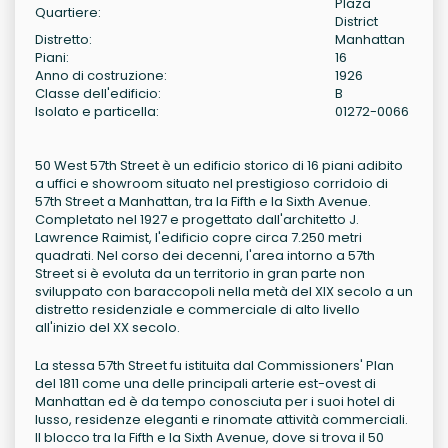
Plaza
Quartiere:
District
Distretto:
Manhattan
Piani:
16
Anno di costruzione:
1926
Classe dell'edificio:
B
Isolato e particella:
01272-0066
50 West 57th Street è un edificio storico di 16 piani adibito
a uffici e showroom situato nel prestigioso corridoio di
57th Street a Manhattan, tra la Fifth e la Sixth Avenue.
Completato nel 1927 e progettato dall'architetto J.
Lawrence Raimist, l'edificio copre circa 7.250 metri
quadrati. Nel corso dei decenni, l'area intorno a 57th
Street si è evoluta da un territorio in gran parte non
sviluppato con baraccopoli nella metà del XIX secolo a un
distretto residenziale e commerciale di alto livello
all'inizio del XX secolo.
La stessa 57th Street fu istituita dal Commissioners' Plan
del 1811 come una delle principali arterie est-ovest di
Manhattan ed è da tempo conosciuta per i suoi hotel di
lusso, residenze eleganti e rinomate attività commerciali.
Il blocco tra la Fifth e la Sixth Avenue, dove si trova il 50