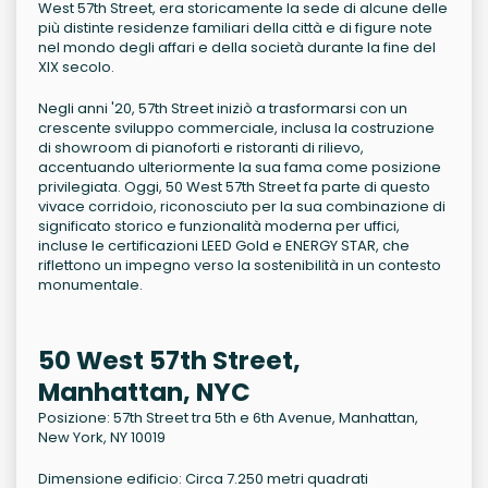
West 57th Street, era storicamente la sede di alcune delle
più distinte residenze familiari della città e di figure note
nel mondo degli affari e della società durante la fine del
XIX secolo.
Negli anni '20, 57th Street iniziò a trasformarsi con un
crescente sviluppo commerciale, inclusa la costruzione
di showroom di pianoforti e ristoranti di rilievo,
accentuando ulteriormente la sua fama come posizione
privilegiata. Oggi, 50 West 57th Street fa parte di questo
vivace corridoio, riconosciuto per la sua combinazione di
significato storico e funzionalità moderna per uffici,
incluse le certificazioni LEED Gold e ENERGY STAR, che
riflettono un impegno verso la sostenibilità in un contesto
monumentale.
50 West 57th Street,
Manhattan, NYC
Posizione: 57th Street tra 5th e 6th Avenue, Manhattan,
New York, NY 10019
Dimensione edificio: Circa 7.250 metri quadrati