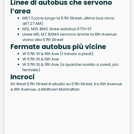
Linee di autobus che servono
l’area
M57 (corre lungo la 57th Street, ultimo bus circa
all’1:27 AM)
M12, M31, BM2, linee autobus 57TH ST
Linee M5, M7, BXM4 servono anche la 6th Avenue
vicino alla 57th Street
Fermate autobus più vicine
W 57th St & 6th Ave (1 minuto a piedi)
W 57th St & 5th Ave
W 57th St & 11th Ave (a qualche isolato a ovest, più
fermate)
Incroci
50 West 57th Street è situato su 57th Street, tra 5th Avenue
e 6th Avenue, a Midtown Manhattan.