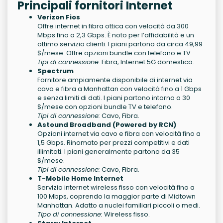
Principali fornitori Internet
Verizon Fios
Offre internet in fibra ottica con velocità da 300
Mbps fino a 2,3 Gbps. È noto per l’affidabilità e un
ottimo servizio clienti. I piani partono da circa 49,99
$/mese. Offre opzioni bundle con telefono e TV.
Tipi di connessione:
Fibra, Internet 5G domestico.
Spectrum
Fornitore ampiamente disponibile di internet via
cavo e fibra a Manhattan con velocità fino a 1 Gbps
e senza limiti di dati. I piani partono intorno a 30
$/mese con opzioni bundle TV e telefono.
Tipi di connessione:
Cavo, Fibra.
Astound Broadband (Powered by RCN)
Opzioni internet via cavo e fibra con velocità fino a
1,5 Gbps. Rinomato per prezzi competitivi e dati
illimitati. I piani generalmente partono da 35
$/mese.
Tipi di connessione:
Cavo, Fibra.
T-Mobile Home Internet
Servizio internet wireless fisso con velocità fino a
100 Mbps, coprendo la maggior parte di Midtown
Manhattan. Adatto a nuclei familiari piccoli o medi.
Tipo di connessione:
Wireless fisso.