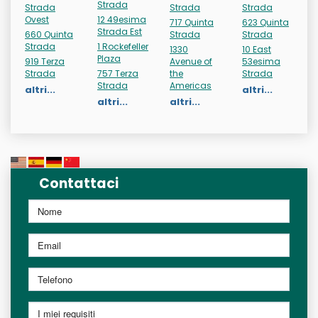
Strada
Strada
Strada
Strada
Ovest
12 49esima
717 Quinta
623 Quinta
Strada Est
660 Quinta
Strada
Strada
Strada
1 Rockefeller
1330
10 East
Plaza
919 Terza
Avenue of
53esima
Strada
757 Terza
the
Strada
Strada
Americas
altri...
altri...
altri...
altri...
Contattaci