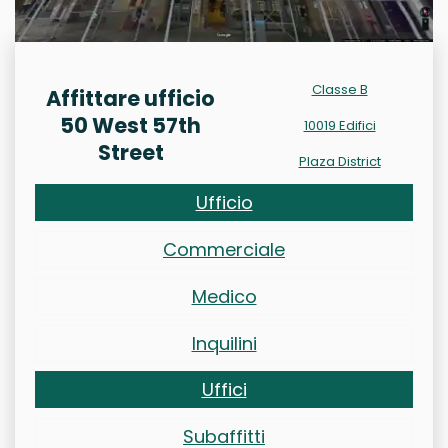
Classe B
Affittare ufficio
50 West 57th
10019 Edifici
Street
Plaza District
Ufficio
Commerciale
Medico
Inquilini
Uffici
Subaffitti