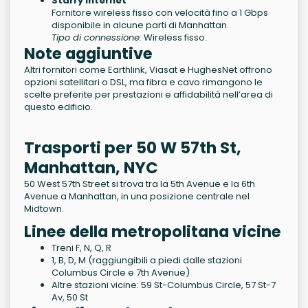
Starry Internet
Fornitore wireless fisso con velocità fino a 1 Gbps
disponibile in alcune parti di Manhattan.
Tipo di connessione:
Wireless fisso.
Note aggiuntive
Altri fornitori come Earthlink, Viasat e HughesNet offrono
opzioni satellitari o DSL, ma fibra e cavo rimangono le
scelte preferite per prestazioni e affidabilità nell’area di
questo edificio.
Trasporti per 50 W 57th St,
Manhattan, NYC
50 West 57th Street si trova tra la 5th Avenue e la 6th
Avenue a Manhattan, in una posizione centrale nel
Midtown.
Linee della metropolitana vicine
Treni F, N, Q, R
1, B, D, M (raggiungibili a piedi dalle stazioni
Columbus Circle e 7th Avenue)
Altre stazioni vicine: 59 St-Columbus Circle, 57 St-7
Av, 50 St