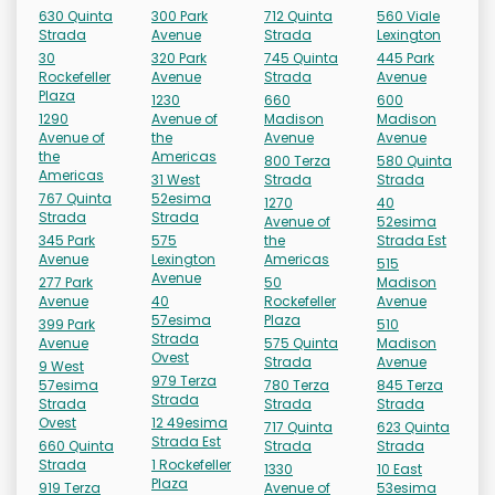
630 Quinta
300 Park
712 Quinta
560 Viale
Strada
Avenue
Strada
Lexington
30
320 Park
745 Quinta
445 Park
Rockefeller
Avenue
Strada
Avenue
Plaza
1230
660
600
1290
Avenue of
Madison
Madison
Avenue of
the
Avenue
Avenue
the
Americas
800 Terza
580 Quinta
Americas
31 West
Strada
Strada
767 Quinta
52esima
1270
40
Strada
Strada
Avenue of
52esima
345 Park
575
the
Strada Est
Avenue
Lexington
Americas
515
Avenue
277 Park
50
Madison
Avenue
40
Rockefeller
Avenue
57esima
Plaza
399 Park
510
Strada
Avenue
575 Quinta
Madison
Ovest
Strada
Avenue
9 West
979 Terza
57esima
780 Terza
845 Terza
Strada
Strada
Strada
Strada
Ovest
12 49esima
717 Quinta
623 Quinta
Strada Est
660 Quinta
Strada
Strada
Strada
1 Rockefeller
1330
10 East
Plaza
919 Terza
Avenue of
53esima