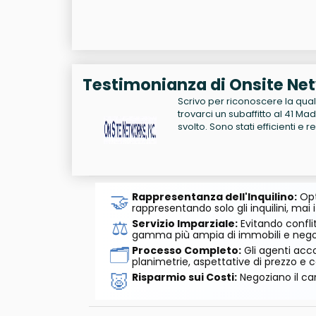
Testimonianza di Onsite Ne
Scrivo per riconoscere la qual
trovarci un subaffitto al 41 
svolto. Sono stati efficienti e rea
🤝
Rappresentanza dell'Inquilino:
Opt
rappresentando solo gli inquilini, mai i
⚖️
Servizio Imparziale:
Evitando conflit
gamma più ampia di immobili e negozi
🗂️
Processo Completo:
Gli agenti acco
planimetrie, aspettative di prezzo e c
🐷
Risparmio sui Costi:
Negoziano il can