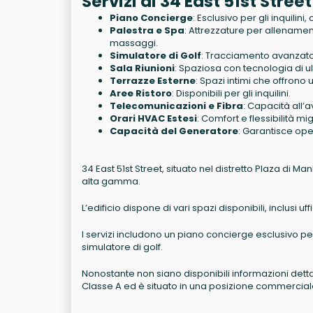
Servizi di 34 East 51st Street
Piano Concierge
: Esclusivo per gli inquilini
Palestra e Spa
: Attrezzature per allenamen
massaggi.
Simulatore di Golf
: Tracciamento avanzato 
Sala Riunioni
: Spaziosa con tecnologia di u
Terrazze Esterne
: Spazi intimi che offrono
Aree Ristoro
: Disponibili per gli inquilini.
Telecomunicazioni e Fibra
: Capacità all’
Orari HVAC Estesi
: Comfort e flessibilità migl
Capacità del Generatore
: Garantisce ope
34 East 51st Street, situato nel distretto Plaza di Man
alta gamma.
L’edificio dispone di vari spazi disponibili, inclusi uff
I servizi includono un piano concierge esclusivo per
simulatore di golf.
Nonostante non siano disponibili informazioni dettaglia
Classe A ed è situato in una posizione commerciale