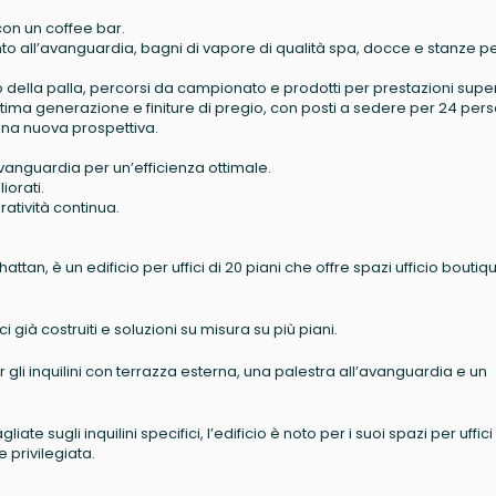
, con un coffee bar.
to all’avanguardia, bagni di vapore di qualità spa, docce e stanze p
della palla, percorsi da campionato e prodotti per prestazioni superi
ltima generazione e finiture di pregio, con posti a sedere per 24 per
 una nuova prospettiva.
avanguardia per un’efficienza ottimale.
iorati.
ratività continua.
hattan, è un edificio per uffici di 20 piani che offre spazi ufficio boutiq
ici già costruiti e soluzioni su misura su più piani.
 gli inquilini con terrazza esterna, una palestra all’avanguardia e un
te sugli inquilini specifici, l’edificio è noto per i suoi spazi per uffici
 privilegiata.