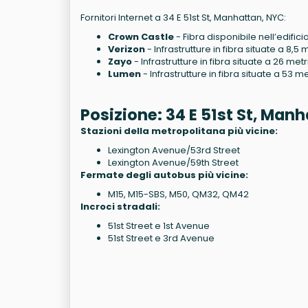
Fornitori Internet a 34 E 51st St, Manhattan, NYC:
Crown Castle
- Fibra disponibile nell’edificio
Verizon
- Infrastrutture in fibra situate a 8,5 
Zayo
- Infrastrutture in fibra situate a 26 met
Lumen
- Infrastrutture in fibra situate a 53 
Posizione: 34 E 51st St, Man
Stazioni della metropolitana più vicine:
Lexington Avenue/53rd Street
Lexington Avenue/59th Street
Fermate degli autobus più vicine:
M15, M15-SBS, M50, QM32, QM42
Incroci stradali:
51st Street e 1st Avenue
51st Street e 3rd Avenue