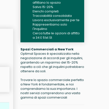
affittano lo spazio
Salva 15-20%
Elenchi completi
Tracciabilità consolidata
Lavora esclusivamente per te
Rappresentiamo solo
l'Inquilino
Cerca tutte le opzioni di affitto
a 34 E 51st St
Spazi Commerciali a New York
Optimal Spaces è specializzata nella
negoziazione di accordi per gli inquilini,
garantendo un risparmio del 15-20%
rispetto a ciò che gli inquilini potrebbero
ottenere da soli.
Trovare lo spazio commerciale perfetto
a New York è fondamentale, e noi
comprendiamo la sua importanza. I
nostri servizi comprendono una vasta
gamma di spazi commerciali