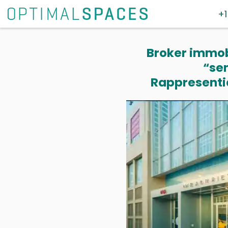
+1
Broker immobi
“se
Rappresentia