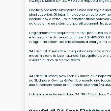
Owings & Merrill, LLP (SOM) e Buro Happold Engine
L’edificio presenta un’esterno unico con tegole incli
piani superiori. Gli interni includono un atrio pavim
acciaio inox e vetro. Tra le caratteristiche notevo
da artigiani e un sistema di pareti a pannelli trasp
Originariamente acquistato nel 2011 per 30 milioni di
e ha un valore di mercato attuale di 21.465.000 dolla
integrando sistemi ad alta efficienza energetica, 
34 East 51st Street offre un equilibrio unico tra vita
massimizzano la luce naturale. È progettato per sf
vivibilità quanto alla produttività.
34 East 51st Street, New York, NY 10022, è un importa
da Skidmore, Owings & Merrill, presenta una facciata 
una superficie totale di 6.917 metri quadrati (74.455
Indirizzi alternativi includono 34-36 E 51st St, New Yo