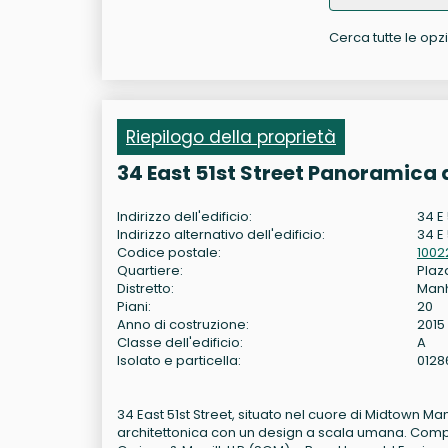
Cerca tutte le opzio
Riepilogo della proprietà
34 East 51st Street Panoramica 
Indirizzo dell'edificio:
34 E 
Indirizzo alternativo dell'edificio:
34 E 
Codice postale:
1002
Quartiere:
Plaza
Distretto:
Man
Piani:
20
Anno di costruzione:
2015
Classe dell'edificio:
A
Isolato e particella:
0128
34 East 51st Street, situato nel cuore di Midtown Ma
architettonica con un design a scala umana. Comple