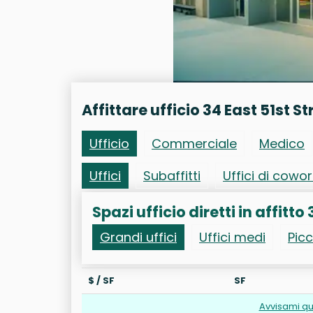
Affittare ufficio 34 East 51st St
Ufficio
Commerciale
Medico
Uffici
Subaffitti
Uffici di cowo
Spazi ufficio diretti in affitto 
Grandi uffici
Uffici medi
Picc
$ / SF
SF
Avvisami qu