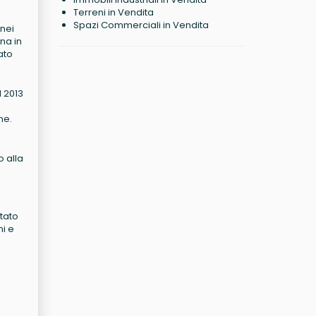
Terreni in Vendita
Spazi Commerciali in Vendita
 nei
na in
ato
l 2013
ne.
o alla
ttato
ni e