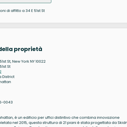
ni di affitto a 34 E 51st St
della proprietà
51st St, New York NY 10022
51st St
2
 District
hattan
6-0043
nhattan, è un edificio per uffici distintivo che combina innovazione
tata nel 2015, questa struttura di 21 piani è stata progettata da Ski