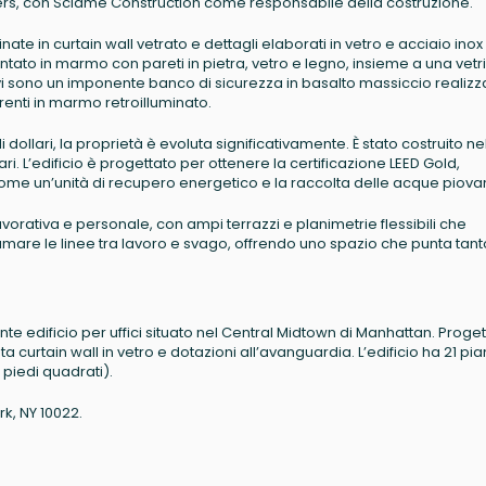
ers, con Sciame Construction come responsabile della costruzione.
nate in curtain wall vetrato e dettagli elaborati in vetro e acciaio inox
entato in marmo con pareti in pietra, vetro e legno, insieme a una vetri
li vi sono un imponente banco di sicurezza in basalto massiccio realizz
arenti in marmo retroilluminato.
 dollari, la proprietà è evoluta significativamente. È stato costruito ne
ri. L’edificio è progettato per ottenere la certificazione LEED Gold,
come un’unità di recupero energetico e la raccolta delle acque piova
 lavorativa e personale, con ampi terrazzi e planimetrie flessibili che
umare le linee tra lavoro e svago, offrendo uno spazio che punta tant
nte edificio per uffici situato nel Central Midtown di Manhattan. Proge
curtain wall in vetro e dotazioni all’avanguardia. L’edificio ha 21 pia
 piedi quadrati).
rk, NY 10022.