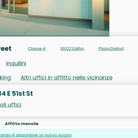
reet
Classe A
10022 Edifici
Plaza District
Inquilini
rking
Altri uffici in affitto nelle vicinanze
34 E 51st St
oli uffici
Affitto mensile
ando è disponibile un nuovo spazio