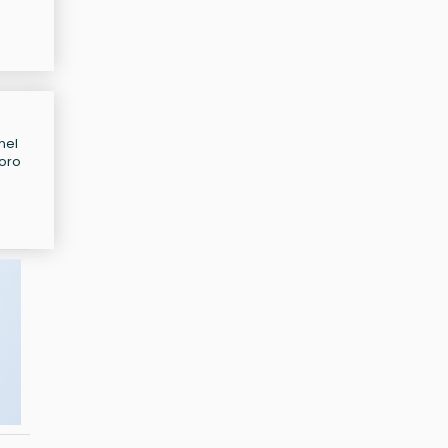
nel
voro