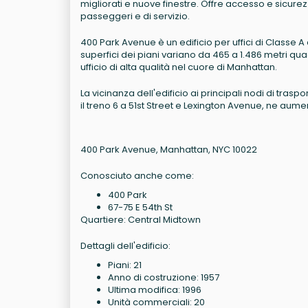
migliorati e nuove finestre. Offre accesso e sicure
passeggeri e di servizio.
400 Park Avenue è un edificio per uffici di Classe A co
superfici dei piani variano da 465 a 1.486 metri qu
ufficio di alta qualità nel cuore di Manhattan.
La vicinanza dell'edificio ai principali nodi di tras
il treno 6 a 51st Street e Lexington Avenue, ne aume
400 Park Avenue, Manhattan, NYC 10022
Conosciuto anche come:
400 Park
67-75 E 54th St
Quartiere: Central Midtown
Dettagli dell'edificio:
Piani: 21
Anno di costruzione: 1957
Ultima modifica: 1996
Unità commerciali: 20