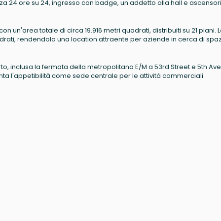
zza 24 ore su 24, ingresso con badge, un addetto alla hall e ascensor
n un'area totale di circa 19.916 metri quadrati, distribuiti su 21 piani. 
adrati, rendendolo una location attraente per aziende in cerca di spaz
porto, inclusa la fermata della metropolitana E/M a 53rd Street e 5th Av
nta l'appetibilità come sede centrale per le attività commerciali.