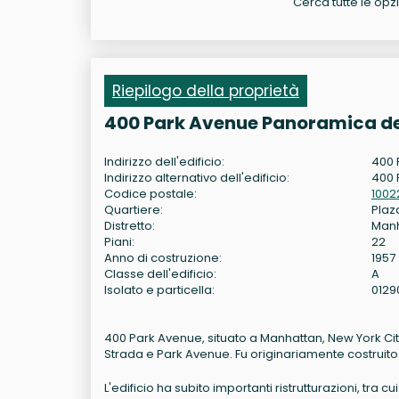
Cerca tutte le opzi
Riepilogo della proprietà
400 Park Avenue Panoramica de
Indirizzo dell'edificio:
400 
Indirizzo alternativo dell'edificio:
400 
Codice postale:
1002
Quartiere:
Plaza
Distretto:
Man
Piani:
22
Anno di costruzione:
1957
Classe dell'edificio:
A
Isolato e particella:
0129
400 Park Avenue, situato a Manhattan, New York City,
Strada e Park Avenue. Fu originariamente costruito 
L'edificio ha subito importanti ristrutturazioni, tr