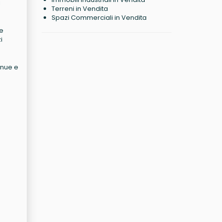
i
Terreni in Vendita
Spazi Commerciali in Vendita
Le
i
enue e