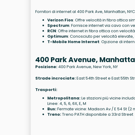
Fornitori di internet al 400 Park Ave, Manhattan, NYC
Verizon Fios
: Offre velocità in fibra ottica 
Spectrum
: Fornisce internet via cavo con ve
RCN
: Offre internet in fibra ottica con velocit
Optimum
: Conosciuto per velocità elevate,
T-Mobile Home Internet
: Opzione di inter
400 Park Avenue, Manhatta
Posizione:
400 Park Avenue, New York, NY
Strade incrociate:
East 54th Street e East 55th St
Trasporti:
Metropolitana:
Le stazioni più vicine includ
Linee: 4, 5, 6, 6X, E, M
Bus:
Fermate vicine: Madison Av / E 54 St (2 m
Treno:
Treno PATH disponibile a 33rd Street