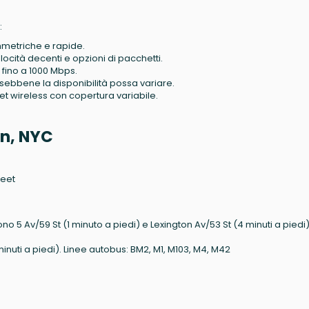
:
simmetriche e rapide.
locità decenti e opzioni di pacchetti.
à fino a 1000 Mbps.
 sebbene la disponibilità possa variare.
net wireless con copertura variabile.
n, NYC
reet
ono 5 Av/59 St (1 minuto a piedi) e Lexington Av/53 St (4 minuti a piedi)
inuti a piedi). Linee autobus: BM2, M1, M103, M4, M42