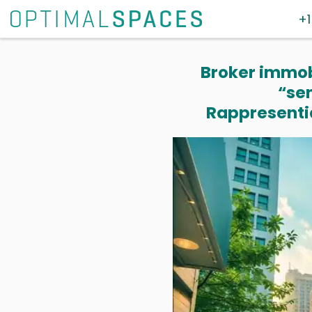
+1
Broker immobi
“se
Rappresentia