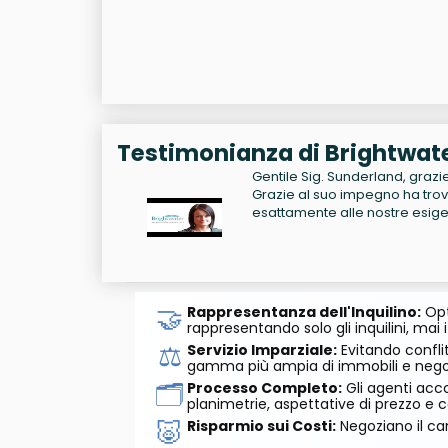
Testimonianza di Brightwat
Gentile Sig. Sunderland, grazie 
Grazie al suo impegno ha trov
esattamente alle nostre esigen
🤝
Rappresentanza dell'Inquilino:
Opt
rappresentando solo gli inquilini, mai i
⚖️
Servizio Imparziale:
Evitando conflit
gamma più ampia di immobili e negozi
🗂️
Processo Completo:
Gli agenti acco
planimetrie, aspettative di prezzo e c
🐷
Risparmio sui Costi:
Negoziano il can