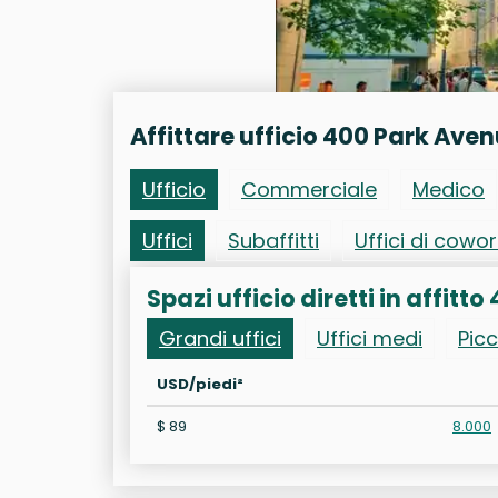
Affittare ufficio 400 Park Ave
Ufficio
Commerciale
Medico
Uffici
Subaffitti
Uffici di cowo
Spazi ufficio diretti in affitt
Grandi uffici
Uffici medi
Picc
USD/piedi²
$ 89
8.000