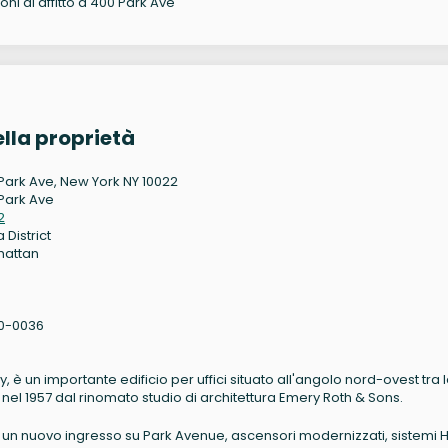
oni di affitto a 400 Park Ave
lla proprietà
Park Ave, New York NY 10022
Park Ave
2
 District
hattan
0-0036
 è un importante edificio per uffici situato all'angolo nord-ovest tra 
nel 1957 dal rinomato studio di architettura Emery Roth & Sons.
a cui un nuovo ingresso su Park Avenue, ascensori modernizzati, sistemi