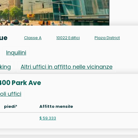
nue
Classe A
10022 Edifici
Plaza District
Inquilini
rking
Altri uffici in affitto nelle vicinanze
o 400 Park Ave
oli uffici
piedi²
Affitto mensile
$ 59.333