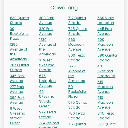
Coworking
630 Quinta
300 Park
712 Quinta
560 Viale
Strada
Avenue
Strada
Lexington
30
320 Park
745 Quinta
445 Park
Rockefeller
Avenue
Strada
Avenue
Plaza
1230
660
600
1290
Avenue of
Madison
Madison
Avenue of
the
Avenue
Avenue
the
Americas
800 Terza
580 Quinta
Americas
31 West
Strada
Strada
767 Quinta
52esima
1270
40
Strada
Strada
Avenue of
52esima
345 Park
575
the
Strada Est
Avenue
Lexington
Americas
515
Avenue
277 Park
50
Madison
Avenue
40
Rockefeller
Avenue
57esima
Plaza
399 Park
510
Strada
Avenue
575 Quinta
Madison
Ovest
Strada
Avenue
9 West
979 Terza
57esima
780 Terza
845 Terza
Strada
Strada
Strada
Strada
Ovest
12 49esima
717 Quinta
623 Quinta
Strada Est