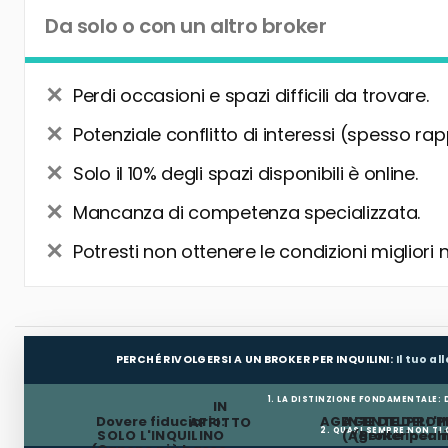
Da solo o con un altro broker
Perdi occasioni e spazi difficili da trovare.
Potenziale conflitto di interessi (spesso rap
Solo il 10% degli spazi disponibili è online.
Mancanza di competenza specializzata.
Potresti non ottenere le condizioni migliori 
PERCHÉ RIVOLGERSI A UN BROKER PER INQUILINI:
Il tuo a
1. LA DISTINZIONE FONDAMENTALE:
IN
Dovere fiduciario:
AGENTE DEL PROP
AGENTE DELL'I
AFFITTO
2. QUASI SEMPRE NON TI
SOLO L'INQUILINO
(Agente incar
(Broker per In