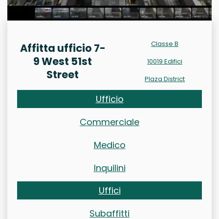
Classe B
Affitta ufficio 7-
9 West 51st
10019 Edifici
Street
Plaza District
Ufficio
Commerciale
Medico
Inquilini
Uffici
Subaffitti