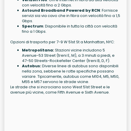
con velocità fino a 2 Gbps.
Astound Broadband Powered by RCN
: Fornisce
servizi sia via cavo che in fibra con velocità fino a 1,5
Gbps.
Spectrum
: Disponibile in tutta la città con velocità
fino a 1 Gbps.
Opzioni di trasporto per 7-9 W 51st St a Manhattan, NYC:
Metropolitana:
Stazioni vicine includono 5
Avenue-53 Street (treni E, M), a 3 minuti a piedi, e
47-50 Streets-Rockefeller Center (treni B, D, F).
Autobus:
Diverse linee di autobus sono disponibili
nella zona, sebbene le rotte specifiche possano
variare. Tipicamente, autobus come M104, M5, M50,
M55 e M57 servono le strade vicine.
Le strade che si incrociano sono West 51st Street e le
avenue più vicine, come Fifth Avenue e Sixth Avenue.