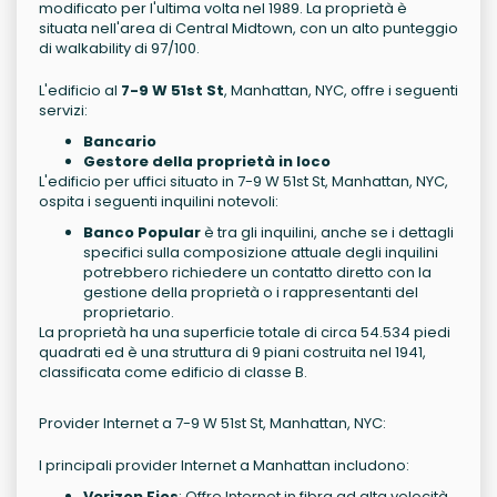
modificato per l'ultima volta nel 1989. La proprietà è
situata nell'area di Central Midtown, con un alto punteggio
di walkability di 97/100.
L'edificio al
7-9 W 51st St
, Manhattan, NYC, offre i seguenti
servizi:
Bancario
Gestore della proprietà in loco
L'edificio per uffici situato in 7-9 W 51st St, Manhattan, NYC,
ospita i seguenti inquilini notevoli:
Banco Popular
è tra gli inquilini, anche se i dettagli
specifici sulla composizione attuale degli inquilini
potrebbero richiedere un contatto diretto con la
gestione della proprietà o i rappresentanti del
proprietario.
La proprietà ha una superficie totale di circa 54.534 piedi
quadrati ed è una struttura di 9 piani costruita nel 1941,
classificata come edificio di classe B.
Provider Internet a 7-9 W 51st St, Manhattan, NYC:
I principali provider Internet a Manhattan includono:
Verizon Fios
: Offre Internet in fibra ad alta velocità