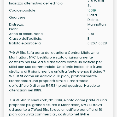
7-9 W 51st
Indirizzo alternativo dell'edificio:
St
Codice postale:
10019
Plaza
Quartiere:
District
Distretto:
Manhattan
Piani:
9
Anno di costruzione:
1941
Classe dell'edificio:
B
Isolato e particella:
01267-0028
7-9 W 51st St fa parte del quartiere Central Midtown a
Manhattan, NYC. L'edificio è stato originariamente
costruito nel 1941 ed è classificato come un edificio per
uffici con uso commerciale. Una fonte indica che è una
struttura di 9 piani, mentre un'altra fonte elenca il vicino 7
W 51st St come un edificio di 10 piani, probabilmente
riferendosi a una proprietà simile. L'area totale
dell'edificio è di circa 54.534 piedi quadrati. Ha subito
alterazioni nel 1989.
7-9 W 51st St, New York, NY 10019, è noto come parte di una
proprietà più grande situata a Manhattan, NYC. Si trova
adiacente a 7 West 51st Street, un edificio per uffici di 10
piani con unità commerciali, costruito nel 1941 e