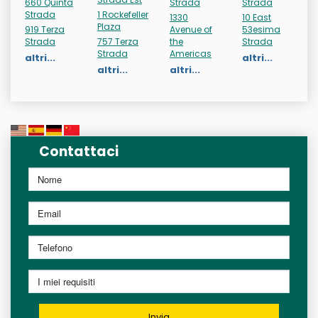
660 Quinta
Strada
Strada
Strada
1 Rockefeller
1330
10 East
Plaza
919 Terza
Avenue of
53esima
Strada
757 Terza
the
Strada
Strada
Americas
altri...
altri...
altri...
altri...
Contattaci
Invia