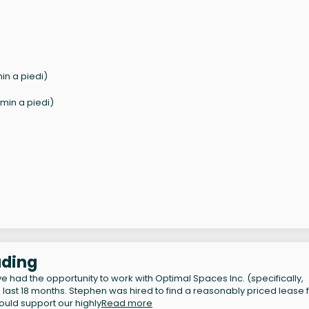
min a piedi)
 min a piedi)
ading
 had the opportunity to work with Optimal Spaces Inc. (specifically,
last 18 months. Stephen was hired to find a reasonably priced lease 
ould support our highly
Read more