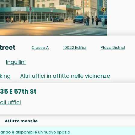
Street
Classe A
10022 Edifici
Plaza District
Inquilini
rking
Altri uffici in affitto nelle vicinanze
135 E 57th St
oli uffici
Affitto mensile
ando è disponibile un nuovo spazio