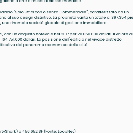
gallerie d'arte e musei di classe mondiale.
edificio "Solo Uffici con o senza Commerciale", caratterizzato da un
o al suo design distintivo. La proprietà vanta un totale di 397.354 pi
y, una rinomata società globale di gestione immobiliare.
i, con un acquisto notevole nel 2017 per 28.050.000 dollari. Il valore di
164.751.000 dollari. La posizione dell'edificio nel vivace distretto
ificativa del panorama economico della città.
ertyShark) o 456.652 SF (Fonte: LoopNet)