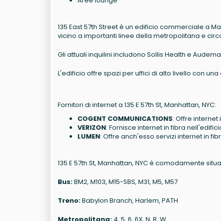
Aree lounge
135 East 57th Street è un edificio commerciale a Manha
vicino a importanti linee della metropolitana e ci
Gli attuali inquilini includono Sollis Health e Audema
L'edificio offre spazi per uffici di alto livello con u
Fornitori di internet a 135 E 57th St, Manhattan, NYC:
COGENT COMMUNICATIONS
: Offre internet
VERIZON
: Fornisce internet in fibra nell'edifici
LUMEN
: Offre anch'esso servizi internet in fib
135 E 57th St, Manhattan, NYC è comodamente situato
Bus:
BM2, M103, M15-SBS, M31, M5, M57
Treno:
Babylon Branch, Harlem, PATH
Metropolitana:
4, 5, 6, 6X, N, R, W