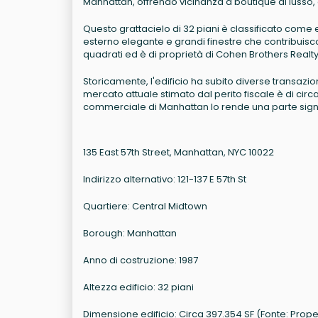
Manhattan, offrendo vicinanza a boutique di lusso, 
Questo grattacielo di 32 piani è classificato come 
esterno elegante e grandi finestre che contribuiscon
quadrati ed è di proprietà di Cohen Brothers Realt
Storicamente, l'edificio ha subito diverse transazion
mercato attuale stimato dal perito fiscale è di circa 
commerciale di Manhattan lo rende una parte sign
135 East 57th Street, Manhattan, NYC 10022
Indirizzo alternativo: 121-137 E 57th St
Quartiere: Central Midtown
Borough: Manhattan
Anno di costruzione: 1987
Altezza edificio: 32 piani
Dimensione edificio: Circa 397.354 SF (Fonte: Prop