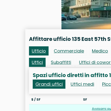
Affittare ufficio 135 East 57th 
Ufficio
Commerciale
Medico
Uffici
Subaffitti
Uffici di cowo
Spazi ufficio diretti in affitto 
Grandi uffici
Uffici medi
Picc
$ / SF
SF
Avvisami qu