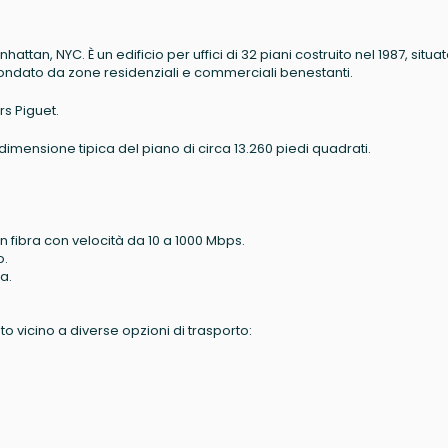
ttan, NYC. È un edificio per uffici di 32 piani costruito nel 1987, situa
rcondato da zone residenziali e commerciali benestanti.
rs Piguet.
na dimensione tipica del piano di circa 13.260 piedi quadrati.
 in fibra con velocità da 10 a 1000 Mbps.
o.
ra.
 vicino a diverse opzioni di trasporto: