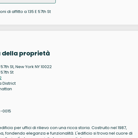
ni di affitto a 135 E 57th St
 della proprietà
E 57th St, New York NY 10022
 57th St
2
 District
hattan
2-0015
ificio per uffici di rilievo con una ricca storia. Costruito nel 1987,
 fondendo eleganza e funzionalità. L'edificio si trova nel cuore di