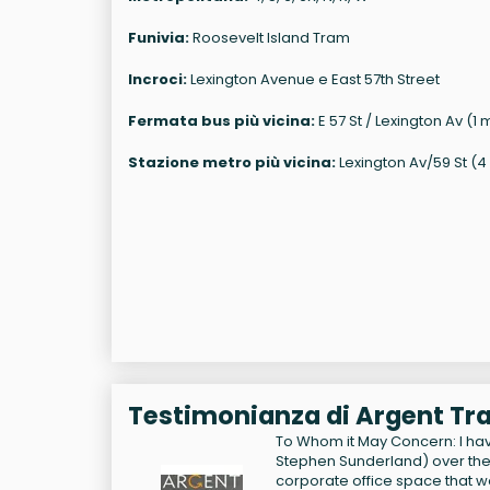
Funivia:
Roosevelt Island Tram
Incroci:
Lexington Avenue e East 57th Street
Fermata bus più vicina:
E 57 St / Lexington Av (1 
Stazione metro più vicina:
Lexington Av/59 St (4
Testimonianza di Argent Tr
To Whom it May Concern: I have
Stephen Sunderland) over the 
corporate office space that w