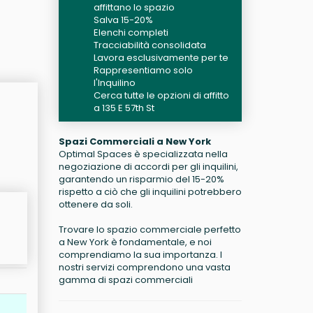
affittano lo spazio
Salva 15-20%
Elenchi completi
Tracciabilità consolidata
Lavora esclusivamente per te
Rappresentiamo solo
l'Inquilino
Cerca tutte le opzioni di affitto
a 135 E 57th St
Spazi Commerciali a New York
Optimal Spaces è specializzata nella
negoziazione di accordi per gli inquilini,
garantendo un risparmio del 15-20%
rispetto a ciò che gli inquilini potrebbero
ottenere da soli.
Trovare lo spazio commerciale perfetto
a New York è fondamentale, e noi
comprendiamo la sua importanza. I
nostri servizi comprendono una vasta
gamma di spazi commerciali