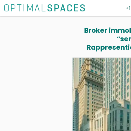
+1
Broker immobi
“se
Rappresentia