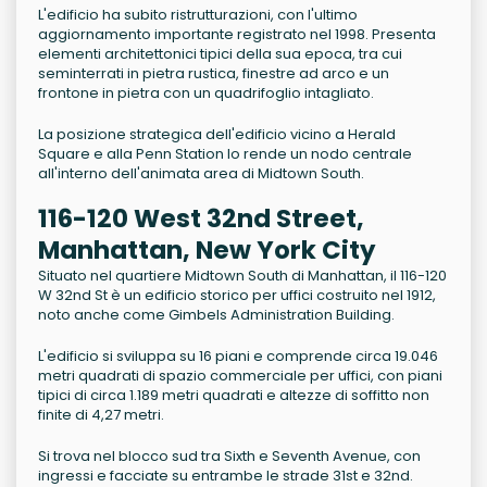
L'edificio ha subito ristrutturazioni, con l'ultimo
aggiornamento importante registrato nel 1998. Presenta
elementi architettonici tipici della sua epoca, tra cui
seminterrati in pietra rustica, finestre ad arco e un
frontone in pietra con un quadrifoglio intagliato.
La posizione strategica dell'edificio vicino a Herald
Square e alla Penn Station lo rende un nodo centrale
all'interno dell'animata area di Midtown South.
116-120 West 32nd Street,
Manhattan, New York City
Situato nel quartiere Midtown South di Manhattan, il 116-120
W 32nd St è un edificio storico per uffici costruito nel 1912,
noto anche come Gimbels Administration Building.
L'edificio si sviluppa su 16 piani e comprende circa 19.046
metri quadrati di spazio commerciale per uffici, con piani
tipici di circa 1.189 metri quadrati e altezze di soffitto non
finite di 4,27 metri.
Si trova nel blocco sud tra Sixth e Seventh Avenue, con
ingressi e facciate su entrambe le strade 31st e 32nd.