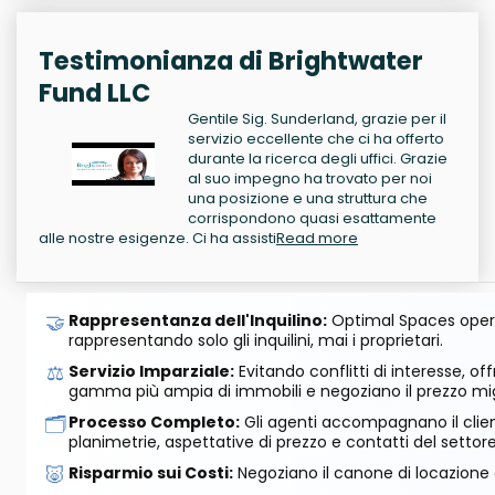
Testimonianza di Brightwater
Fund LLC
Gentile Sig. Sunderland, grazie per il
servizio eccellente che ci ha offerto
durante la ricerca degli uffici. Grazie
al suo impegno ha trovato per noi
una posizione e una struttura che
corrispondono quasi esattamente
alle nostre esigenze. Ci ha assisti
Read more
🤝
Rappresentanza dell'Inquilino:
Optimal Spaces opera
rappresentando solo gli inquilini, mai i proprietari.
⚖️
Servizio Imparziale:
Evitando conflitti di interesse, o
gamma più ampia di immobili e negoziano il prezzo mig
🗂️
Processo Completo:
Gli agenti accompagnano il cliente
planimetrie, aspettative di prezzo e contatti del settore
🐷
Risparmio sui Costi:
Negoziano il canone di locazione e