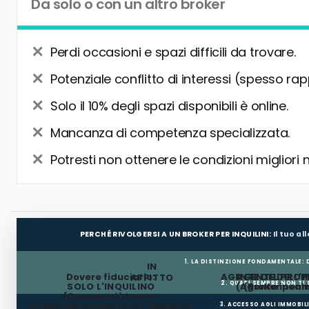
Da solo o con un altro broker
Perdi occasioni e spazi difficili da trovare.
Potenziale conflitto di interessi (spesso rap
Solo il 10% degli spazi disponibili è online.
Mancanza di competenza specializzata.
Potresti non ottenere le condizioni migliori 
PERCHÉ RIVOLGERSI A UN BROKER PER INQUILINI:
Il tuo a
1. LA DISTINZIONE FONDAMENTALE:
IN
Dovere fiduciario:
AGENTE DEL PROP
AGENTE DELL'I
AFFITTO
2. QUASI SEMPRE NON TI
SOLO L'INQUILINO
(Agente incar
(Broker per In
(Canone più basso,
condizioni migliori per l'inquilino)
3. ACCESSO AGLI IMMOBIL