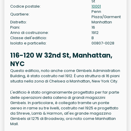
St
Codice postale:
10001
Penn
Quartiere:
Plaza/Garment
Distretto:
Manhattan
Piani:
16
Anno di costruzione:
1912
Classe dell'edificio:
B
Isolato e particella:
00807-0028
116-120 W 32nd St, Manhattan,
NYC
Questo edificio, noto anche come Gimbels Administration
Building, è stato costruito nel 1912. È una struttura di 16 piani
situata nella zona di Chelsea a Manhattan, New York City.
L'edificio è stato originariamente progettato per far parte
delle operazioni della catena di grandi magazzini
Gimbels. In particolare, è collegato tramite un ponte
aereo in rame su tre livelli, costruito nel 1925 e progettato
da Shreve, Lamb & Harmon, all'ex grande magazzino
Gimbels al 1275 di Broadway, ora noto come Manhattan
Mall.