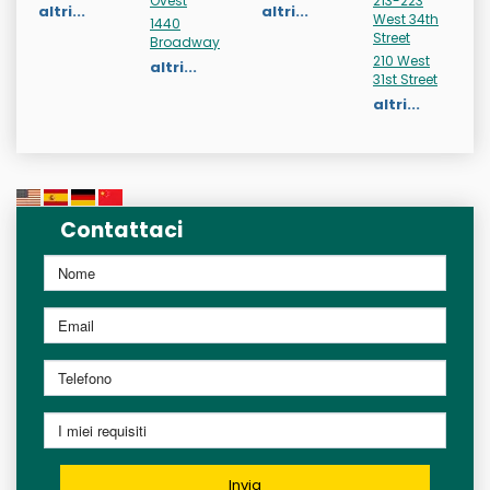
Ovest
213-223
altri...
altri...
West 34th
1440
Street
Broadway
210 West
altri...
31st Street
altri...
Contattaci
Invia