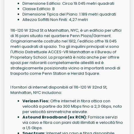
Dimensione Edificio: Circa 19.045 metri quadrati
Classe Edificio: B
Dimensione Tipica del Piano: 1.189 metri quadrati
Altezza Soffitti Non Finiti: 4,27 metri
116-120 W 32nd St a Manhattan, NYC, è un edificio per uffici
di 16 piani situato nel quartiere Penn Plaza/Garment.
Originariamente costruito nel 1912, l'edificio offre 19.045
metri quadrati di spazio. Tra gli inquilini principali vi sono
l'Ufficio Distrettuale ACCES-VR Manhattan e il Bureau of
Proprietary School. La proprietà è nota anche per offrire
spazi per ristoranti completamente allestiti ed è
strategicamente posizionata vicino a importanti snodi di
trasporto come Penn Station e Herald Square.
I fornitori di internet disponibili al 116-120 W 32nd St,
Manhattan, NYC includono:
Verizon Fios:
Offre internet in fibra ottica con
velocità a partire da 300 Mbps fino a 2,3 Gbps, noto
per velocità simmetriche elevate.
Astound Broadband (ex RCN):
Fornisce servizi
via cavo e fibra con piani dati illimitati e velocità fino
a 1,5 Gbps.
Spectrum:
Internet via cavo e fibra disponibile