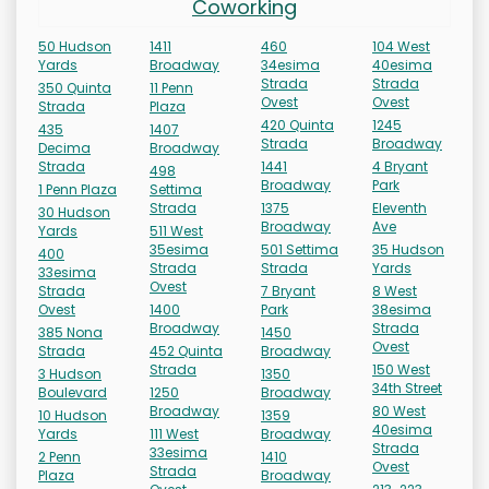
Coworking
50 Hudson
1411
460
104 West
Yards
Broadway
34esima
40esima
Strada
Strada
350 Quinta
11 Penn
Ovest
Ovest
Strada
Plaza
420 Quinta
1245
435
1407
Strada
Broadway
Decima
Broadway
Strada
1441
4 Bryant
498
Broadway
Park
1 Penn Plaza
Settima
Strada
1375
Eleventh
30 Hudson
Broadway
Ave
Yards
511 West
35esima
501 Settima
35 Hudson
400
Strada
Strada
Yards
33esima
Ovest
Strada
7 Bryant
8 West
Ovest
1400
Park
38esima
Broadway
Strada
385 Nona
1450
Ovest
Strada
452 Quinta
Broadway
Strada
150 West
3 Hudson
1350
34th Street
Boulevard
1250
Broadway
Broadway
80 West
10 Hudson
1359
40esima
Yards
111 West
Broadway
Strada
33esima
2 Penn
1410
Ovest
Strada
Plaza
Broadway