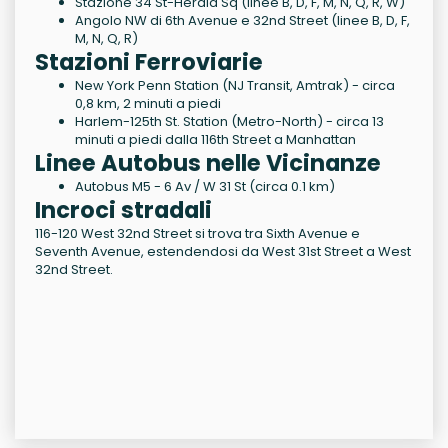
Stazione 34 St-Herald Sq (linee B, D, F, M, N, Q, R, W)
Angolo NW di 6th Avenue e 32nd Street (linee B, D, F,
M, N, Q, R)
Stazioni Ferroviarie
New York Penn Station (NJ Transit, Amtrak) - circa
0,8 km, 2 minuti a piedi
Harlem-125th St. Station (Metro-North) - circa 13
minuti a piedi dalla 116th Street a Manhattan
Linee Autobus nelle Vicinanze
Autobus M5 - 6 Av / W 31 St (circa 0.1 km)
Incroci stradali
116-120 West 32nd Street si trova tra Sixth Avenue e
Seventh Avenue, estendendosi da West 31st Street a West
32nd Street.