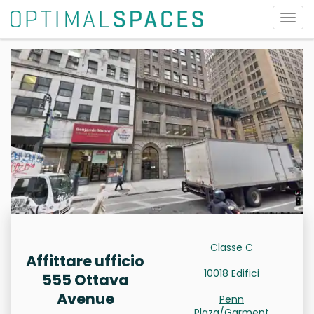
Attiv
la
navi
Classe C
Affittare ufficio
10018 Edifici
555 Ottava
Avenue
Penn
Plaza/Garment