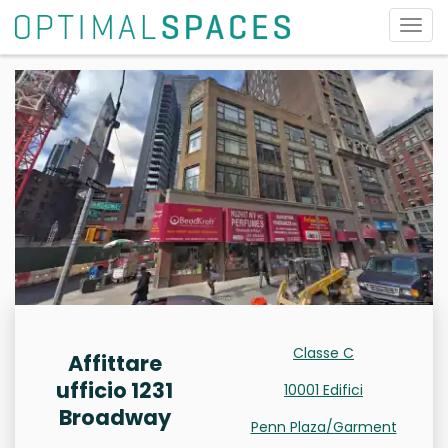
Attiv
la
navi
Classe C
Affittare
ufficio 1231
10001 Edifici
Broadway
Penn Plaza/Garment