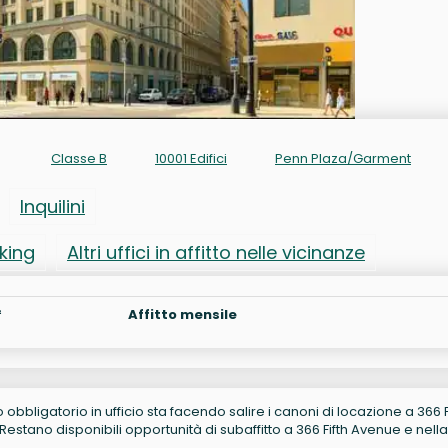
Classe B
10001 Edifici
Penn Plaza/Garment
Inquilini
rking
Altri uffici in affitto nelle vicinanze
²
Affitto mensile
no obbligatorio in ufficio sta facendo salire i canoni di locazione a 366 F
stano disponibili opportunità di subaffitto a 366 Fifth Avenue e nella