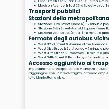
East 34th Street & Park Avenue - circa 4 minut
Madison Avenue & East 33rd Street - circa 3 m
Trasporti pubblici
Stazioni della metropolitana
Stazione 33rd Street (linea 6) - 7 minuti a pie
Stazione 34th Street–Herald Square (linee B, D,
Stazione 28th Street (linea 1) - 8 minuti a pied
Fermate degli autobus vicin
West 32nd Street & Avenue of the Americas - 
West 31st Street & 6th Avenue - 7 minuti a pie
West 37th Street & Broadway - 8 minuti a pie
West 34th Street & Broadway - 5 minuti a pie
Accesso aggiuntivo ai trasp
Importanti hub di trasporto nelle vicinanze includon
raggiungibili con un breve tragitto, offrendo ampie
tutta Manhattan e oltre.