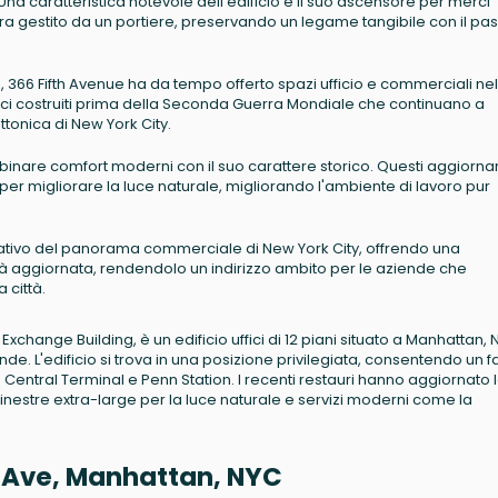
na caratteristica notevole dell'edificio è il suo ascensore per merci
ra gestito da un portiere, preservando un legame tangibile con il pa
o, 366 Fifth Avenue ha da tempo offerto spazi ufficio e commerciali nel
ici costruiti prima della Seconda Guerra Mondiale che continuano a
ettonica di New York City.
combinare comfort moderni con il suo carattere storico. Questi aggiorn
e per migliorare la luce naturale, migliorando l'ambiente di lavoro pur
cativo del panorama commerciale di New York City, offrendo una
tà aggiornata, rendendolo un indirizzo ambito per le aziende che
 città.
hange Building, è un edificio uffici di 12 piani situato a Manhattan, 
ende. L'edificio si trova in una posizione privilegiata, consentendo un f
entral Terminal e Penn Station. I recenti restauri hanno aggiornato 
 finestre extra-large per la luce naturale e servizi moderni come la
fth Ave, Manhattan, NYC