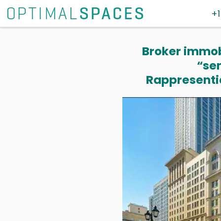
+1
Broker immobi
“se
Rappresentia