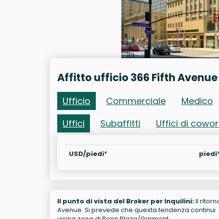
Affitto ufficio 366 Fifth Avenue
Ufficio
Commerciale
Medico
Uffici
Subaffitti
Uffici di cowo
USD/piedi²
piedi
Il punto di vista del Broker per Inquilini:
Il ritor
Avenue. Si prevede che questa tendenza continui. Re
vicina zona di Penn Plaza/Garment.