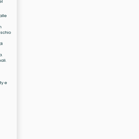
el
alle
n
ischio
di
a.
ali.
ty e