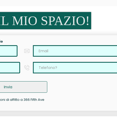
L MIO SPAZIO!
io
Invia
ni di affitto a 366 Fifth Ave