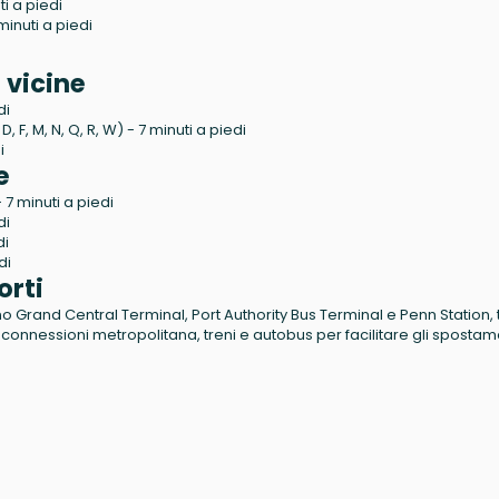
i a piedi
inuti a piedi
 vicine
di
 F, M, N, Q, R, W) - 7 minuti a piedi
i
e
7 minuti a piedi
di
di
di
orti
o Grand Central Terminal, Port Authority Bus Terminal e Penn Station, t
 connessioni metropolitana, treni e autobus per facilitare gli spostame