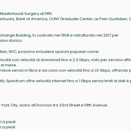
axillofacial Surgery at Fifth
Starbucks, Bank of America, CUNY Graduate Center, Le Pain Quotidien, 
hange Building, fu costruito nel 1908 e ristrutturato nel 2017 per
ino storico.
nhattan, NYC, possono includere opzioni popolari come:
 velocità con velocità di download fino a 2,3 Gbps, noto per servizio aff
i al mese.
rnisce servizi in fibra e via cavo con velocità fino a 1,5 Gbps, offrendo 
tà, Spectrum offre velocità internet fino a 1 Gbps senza limiti di dati e 
rk City, vicino all'incrocio tra 33rd Street e Fifth Avenue.
i a piedi
i a piedi