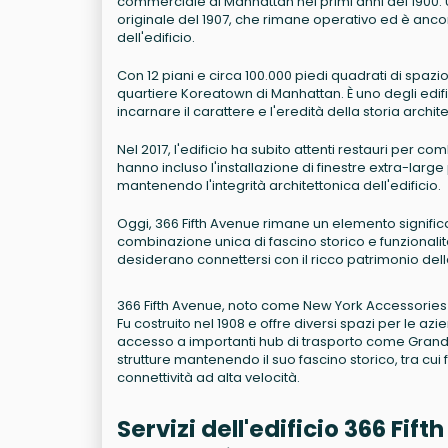
commerciale di Manhattan nei primi anni del 1900. U
originale del 1907, che rimane operativo ed è anco
dell'edificio.
Con 12 piani e circa 100.000 piedi quadrati di spazi
quartiere Koreatown di Manhattan. È uno degli edif
incarnare il carattere e l'eredità della storia archit
Nel 2017, l'edificio ha subito attenti restauri per 
hanno incluso l'installazione di finestre extra-larg
mantenendo l'integrità architettonica dell'edificio.
Oggi, 366 Fifth Avenue rimane un elemento signifi
combinazione unica di fascino storico e funzionali
desiderano connettersi con il ricco patrimonio della
366 Fifth Avenue, noto come New York Accessories Exc
Fu costruito nel 1908 e offre diversi spazi per le azi
accesso a importanti hub di trasporto come Grand C
strutture mantenendo il suo fascino storico, tra cui
connettività ad alta velocità.
Servizi dell'edificio 366 Fi