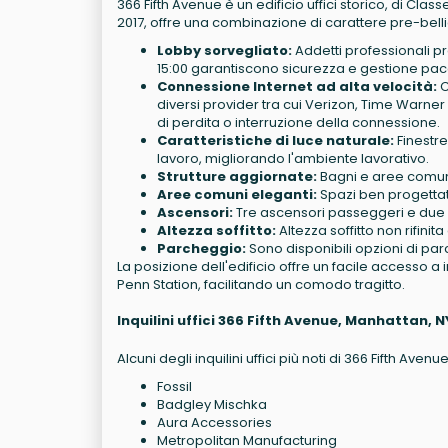
366 Fifth Avenue è un edificio uffici storico, di Class
2017, offre una combinazione di carattere pre-bel
Lobby sorvegliato:
Addetti professionali pre
15:00 garantiscono sicurezza e gestione pac
Connessione Internet ad alta velocità:
C
diversi provider tra cui Verizon, Time Warner
di perdita o interruzione della connessione.
Caratteristiche di luce naturale:
Finestre
lavoro, migliorando l'ambiente lavorativo.
Strutture aggiornate:
Bagni e aree comuni
Aree comuni eleganti:
Spazi ben progettati 
Ascensori:
Tre ascensori passeggeri e due a
Altezza soffitto:
Altezza soffitto non rifinita
Parcheggio:
Sono disponibili opzioni di par
La posizione dell'edificio offre un facile accesso a 
Penn Station, facilitando un comodo tragitto.
Inquilini uffici 366 Fifth Avenue, Manhattan, 
Alcuni degli inquilini uffici più noti di 366 Fifth Aven
Fossil
Badgley Mischka
Aura Accessories
Metropolitan Manufacturing