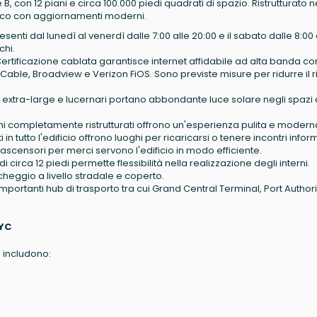
e B, con 12 piani e circa 100.000 piedi quadrati di spazio. Ristrutturato n
lico con aggiornamenti moderni.
senti dal lunedì al venerdì dalle 7:00 alle 20:00 e il sabato dalle 8:00 
chi.
ertificazione cablata garantisce internet affidabile ad alta banda co
 Cable, Broadview e Verizon FiOS. Sono previste misure per ridurre il r
 extra-large e lucernari portano abbondante luce solare negli spazi 
 completamente ristrutturati offrono un'esperienza pulita e modern
in tutto l'edificio offrono luoghi per ricaricarsi o tenere incontri inform
scensori per merci servono l'edificio in modo efficiente.
 di circa 12 piedi permette flessibilità nella realizzazione degli interni.
cheggio a livello stradale e coperto.
importanti hub di trasporto tra cui Grand Central Terminal, Port Authori
NYC
ue includono: