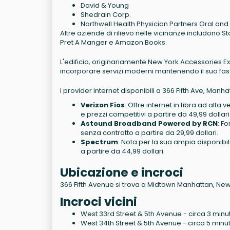
David & Young
Shedrain Corp.
Northwell Health Physician Partners Oral and M
Altre aziende di rilievo nelle vicinanze includono 
Pret A Manger e Amazon Books.
L'edificio, originariamente New York Accessories Exc
incorporare servizi moderni mantenendo il suo fasc
I provider internet disponibili a 366 Fifth Ave, Ma
Verizon Fios
: Offre internet in fibra ad alta
e prezzi competitivi a partire da 49,99 dollar
Astound Broadband Powered by RCN
: Fo
senza contratto a partire da 29,99 dollari.
Spectrum
: Nota per la sua ampia disponibili
a partire da 44,99 dollari.
Ubicazione e incroci
366 Fifth Avenue si trova a Midtown Manhattan, New Yo
Incroci vicini
West 33rd Street & 5th Avenue - circa 3 minut
West 34th Street & 5th Avenue - circa 5 minut