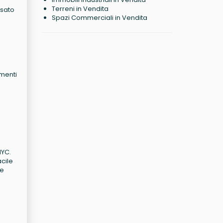
Terreni in Vendita
ssato
Spazi Commerciali in Vendita
amenti
NYC.
acile
le