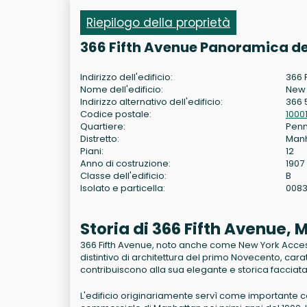
Riepilogo della proprietà
366 Fifth Avenue Panoramica de
Indirizzo dell'edificio:
366 
Nome dell'edificio:
New 
Indirizzo alternativo dell'edificio:
366 
Codice postale:
1000
Quartiere:
Penn
Distretto:
Man
Piani:
12
Anno di costruzione:
1907
Classe dell'edificio:
B
Isolato e particella:
008
Storia di 366 Fifth Avenue,
366 Fifth Avenue, noto anche come New York Accessor
distintivo di architettura del primo Novecento, car
contribuiscono alla sua elegante e storica facciata
L'edificio originariamente servì come importante cen