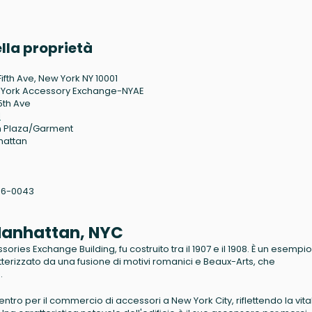
lla proprietà
Fifth Ave, New York NY 10001
York Accessory Exchange-NYAE
5th Ave
1
 Plaza/Garment
hattan
36-0043
 Manhattan, NYC
ies Exchange Building, fu costruito tra il 1907 e il 1908. È un esempio
atterizzato da una fusione di motivi romanici e Beaux-Arts, che
.
tro per il commercio di accessori a New York City, riflettendo la vital