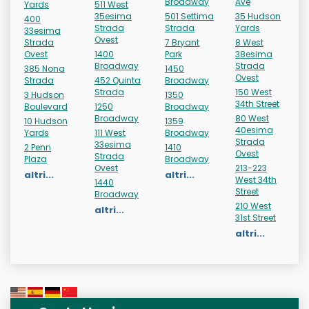
Broadway
Ave
Yards
511 West
35esima
501 Settima
35 Hudson
400
Strada
Strada
Yards
33esima
Ovest
Strada
7 Bryant
8 West
Ovest
1400
Park
38esima
Broadway
Strada
385 Nona
1450
Ovest
Strada
452 Quinta
Broadway
Strada
150 West
3 Hudson
1350
34th Street
Boulevard
1250
Broadway
Broadway
80 West
10 Hudson
1359
40esima
Yards
111 West
Broadway
Strada
33esima
2 Penn
1410
Ovest
Strada
Plaza
Broadway
Ovest
213-223
altri...
altri...
West 34th
1440
Street
Broadway
210 West
altri...
31st Street
altri...