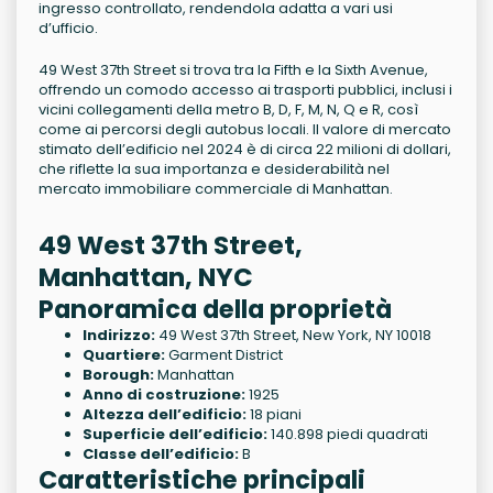
ingresso controllato, rendendola adatta a vari usi
d’ufficio.
49 West 37th Street si trova tra la Fifth e la Sixth Avenue,
offrendo un comodo accesso ai trasporti pubblici, inclusi i
vicini collegamenti della metro B, D, F, M, N, Q e R, così
come ai percorsi degli autobus locali. Il valore di mercato
stimato dell’edificio nel 2024 è di circa 22 milioni di dollari,
che riflette la sua importanza e desiderabilità nel
mercato immobiliare commerciale di Manhattan.
49 West 37th Street,
Manhattan, NYC
Panoramica della proprietà
Indirizzo:
49 West 37th Street, New York, NY 10018
Quartiere:
Garment District
Borough:
Manhattan
Anno di costruzione:
1925
Altezza dell’edificio:
18 piani
Superficie dell’edificio:
140.898 piedi quadrati
Classe dell’edificio:
B
Caratteristiche principali