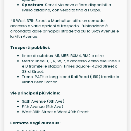
Spectrum
: Servizi via cavo e fibra disponibili a
livello cittadino, con velocità fino a 1 Gbps.
49 West 37th Street a Manhattan offre un comodo
accesso a varie opzioni di trasporto. L’ubicazione è
circondata dalle principali strade tra cui la Sixth Avenue e
la Fifth Avenue.
Trasporti pubblici:
Linee di autobus: M1, M55, BXM4, BM2 e altre.
Metro: Linee B, F, R, W, 7, e accesso vicino alle linee 3
e D tramite le stazioni Times Square-42nd Street o
33rd Street.
Treno: PATH e Long Island Rail Road (LIRR) tramite la
vicina Penn Station.
Vie principali più vicine:
Sixth Avenue (6th Ave)
Fifth Avenue (5th Ave)
West 36th Street a West 40th Street
Fermate degli autobus: