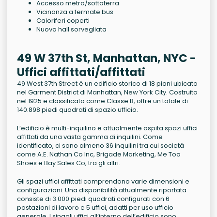
Accesso metro/sottoterra
Vicinanza a fermate bus
Caloriferi coperti
Nuova hall sorvegliata
49 W 37th St, Manhattan, NYC -
Uffici affittati/affittati
49 West 37th Street è un edificio storico di 18 piani ubicato
nel Garment District di Manhattan, New York City. Costruito
nel 1925 e classificato come Classe B, offre un totale di
140.898 piedi quadrati di spazio ufficio.
L’edificio è multi-inquilino e attualmente ospita spazi uffici
affittati da una vasta gamma di inquilini. Come
identificato, ci sono almeno 36 inquilini tra cui società
come A.E. Nathan Co Inc, Brigade Marketing, Me Too
Shoes e Bay Sales Co, tra gli altri.
Gli spazi uffici affittati comprendono varie dimensioni e
configurazioni. Una disponibilità attualmente riportata
consiste di 3.000 piedi quadrati configurati con 6
postazioni di lavoro e 5 uffici, adatti per uso ufficio
generale. I singoli uffici all’interno dell’edificio sono