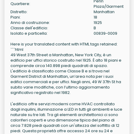
Penn
Quartiere:
Plaza/Garment
Distretto:
Manhattan
Piani:
18
Anno di costruzione:
1925
Classe dell'edificio:
B
Isolato e particella:
00839-0009
Here is your translated content with HTML tags retained:
```html
49 West 37th Street a Manhattan, New York City, è un
edificio per uffici storico costruito nel 1925. È alto 18 piani e
comprende circa 140.898 piedi quadrati di spazio.
L'edificio è classificato come Classe B e si trova nel
Garment District di Manhattan, un’area nota per i suoi
edifici commerciali e per uffici. Negli anni, 49 W 37th St ha
subito varie modifiche, con l’ultimo aggiornamento
significativo registrato nel 1982.
L'edificio offre servizi moderni come HVAC controllato
dagli inquilini, illuminazione a LED in tutti gli ambienti e luce
naturale su tre lati. Tra gli elementi architettonici ci sono
caloriferi coperti e una dimensione tipica del piano di
circa 7.828 piedi quadrati con un'altezza del soffitto di 12
piedi. Questa proprietà offre accesso 24 ore su 24 e