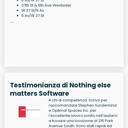
6 Av/W 37 St
37th St & 6th Ave Westsider
W 37 St/5 Av
5 Av/W 37 St
```
Testimonianza di Nothing else
matters Software
A chi di competenza: Scrivo per
raccomandare Stephen Sunderland
e Optimal Spaces Inc. per
l'eccellente lavoro svolto nell'aiutarci
a trovare una locazione al 215 Park
Avenue South. Sono stati rapidi ed