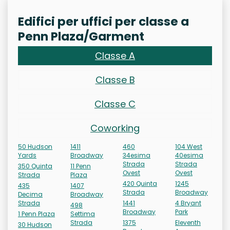
Edifici per uffici per classe a
Penn Plaza/Garment
Classe A
Classe B
Classe C
Coworking
50 Hudson
1411
460
104 West
Yards
Broadway
34esima
40esima
Strada
Strada
350 Quinta
11 Penn
Ovest
Ovest
Strada
Plaza
420 Quinta
1245
435
1407
Strada
Broadway
Decima
Broadway
Strada
1441
4 Bryant
498
Broadway
Park
1 Penn Plaza
Settima
Strada
1375
Eleventh
30 Hudson