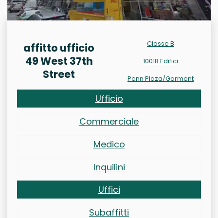
Classe B
affitto ufficio
49 West 37th
10018 Edifici
Street
Penn Plaza/Garment
Ufficio
Commerciale
Medico
Inquilini
Uffici
Subaffitti