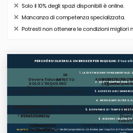
Solo il 10% degli spazi disponibili è online.
Mancanza di competenza specializzata.
Potresti non ottenere le condizioni migliori 
PERCHÉ RIVOLGERSI A UN BROKER PER INQUILINI:
Il tuo a
1. LA DISTINZIONE FONDAMENTALE:
IN
Dovere fiduciario:
AGENTE DEL PROP
AGENTE DELL'I
AFFITTO
2. QUASI SEMPRE NON TI
SOLO L'INQUILINO
(Agente incar
(Broker per In
(Canone più basso,
condizioni migliori per l'inquilino)
3. ACCESSO AGLI IMMOBIL
4. NEGOZIARE OLTRE IL 
MESI GRATUITI
CONTRIBUTO LAVORI
Il proprietario
Siti pubblici
BANC
5. RISPARMIO DI TEMPO E GEST
(Fondi per
paga la
(Limitati/non aggiornati)
E RETI
l'allestimento)
commissione
(Fuor
6. RIDURRE I RISCHI (LE
subaffi
dispo
Clausole di
Penali per
CONTRATTO
Ricerca,
occupazione
ripristino
appuntamenti,
Non affidarti all'agente del proprietario. Un broker per inquilini è il tuo alle
IN SINTESI: