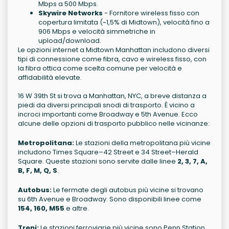
Mbps a 500 Mbps.
Skywire Networks
- Fornitore wireless fisso con
copertura limitata (~1,5% di Midtown), velocità fino a
906 Mbps e velocità simmetriche in
upload/download.
Le opzioni internet a Midtown Manhattan includono diversi
tipi di connessione come fibra, cavo e wireless fisso, con
la fibra ottica come scelta comune per velocità e
affidabilità elevate.
16 W 39th St si trova a Manhattan, NYC, a breve distanza a
piedi da diversi principali snodi di trasporto. È vicino a
incroci importanti come Broadway e 5th Avenue. Ecco
alcune delle opzioni di trasporto pubblico nelle vicinanze:
Metropolitana:
Le stazioni della metropolitana più vicine
includono Times Square–42 Street e 34 Street–Herald
Square. Queste stazioni sono servite dalle linee
2, 3, 7, A,
B, F, M, Q, S
.
Autobus:
Le fermate degli autobus più vicine si trovano
su 6th Avenue e Broadway. Sono disponibili linee come
154, 160, M55
e altre.
Treni:
Le stazioni ferroviarie più vicine sono Penn Station