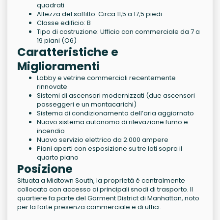
quadrati
Altezza del soffitto: Circa 11,5 a 17,5 piedi
Classe edificio: B
Tipo di costruzione: Ufficio con commerciale da 7 a
19 piani (O6)
Caratteristiche e
Miglioramenti
Lobby e vetrine commerciali recentemente
rinnovate
Sistemi di ascensori modernizzati (due ascensori
passeggeri e un montacarichi)
Sistema di condizionamento dell’aria aggiornato
Nuovo sistema autonomo di rilevazione fumo e
incendio
Nuovo servizio elettrico da 2.000 ampere
Piani aperti con esposizione su tre lati sopra il
quarto piano
Posizione
Situata a Midtown South, la proprietà è centralmente
collocata con accesso ai principali snodi di trasporto. Il
quartiere fa parte del Garment District di Manhattan, noto
per la forte presenza commerciale e di uffici.