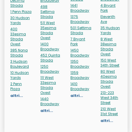
Decima
Broadway
Strada
1441
4 Bryant
498
Broadway
Park
1 Penn Plaza
Settima
Strada
1375
Eleventh
30 Hudson
Broadway
Ave
Yards
511 West
35esima
501 Settima
35 Hudson
400
Strada
Strada
Yards
33esima
Ovest
Strada
7 Bryant
8 West
Ovest
1400
Park
38esima
Broadway
Strada
385 Nona
1450
Ovest
Strada
452 Quinta
Broadway
Strada
150 West
3 Hudson
1350
34th Street
Boulevard
1250
Broadway
Broadway
80 West
10 Hudson
1359
40esima
Yards
111 West
Broadway
Strada
33esima
2 Penn
1410
Ovest
Strada
Plaza
Broadway
Ovest
213-223
altri...
altri...
West 34th
1440
Street
Broadway
210 West
altri...
31st Street
altri...