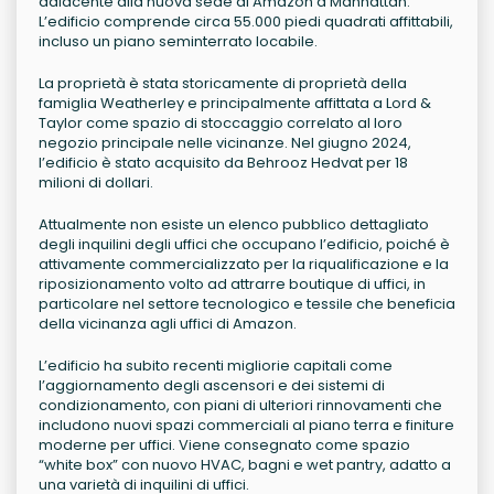
adiacente alla nuova sede di Amazon a Manhattan.
L’edificio comprende circa 55.000 piedi quadrati affittabili,
incluso un piano seminterrato locabile.
La proprietà è stata storicamente di proprietà della
famiglia Weatherley e principalmente affittata a Lord &
Taylor come spazio di stoccaggio correlato al loro
negozio principale nelle vicinanze. Nel giugno 2024,
l’edificio è stato acquisito da Behrooz Hedvat per 18
milioni di dollari.
Attualmente non esiste un elenco pubblico dettagliato
degli inquilini degli uffici che occupano l’edificio, poiché è
attivamente commercializzato per la riqualificazione e la
riposizionamento volto ad attrarre boutique di uffici, in
particolare nel settore tecnologico e tessile che beneficia
della vicinanza agli uffici di Amazon.
L’edificio ha subito recenti migliorie capitali come
l’aggiornamento degli ascensori e dei sistemi di
condizionamento, con piani di ulteriori rinnovamenti che
includono nuovi spazi commerciali al piano terra e finiture
moderne per uffici. Viene consegnato come spazio
“white box” con nuovo HVAC, bagni e wet pantry, adatto a
una varietà di inquilini di uffici.