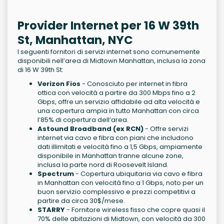
Provider Internet per 16 W 39th
St, Manhattan, NYC
I seguenti fornitori di servizi internet sono comunemente
disponibili nell’area di Midtown Manhattan, inclusa la zona
di 16 W 39th St:
Verizon Fios
- Conosciuto per internet in fibra
ottica con velocità a partire da 300 Mbps fino a 2
Gbps, offre un servizio affidabile ad alta velocità e
una copertura ampia in tutto Manhattan con circa
l’85% di copertura dell’area.
Astound Broadband (ex RCN)
- Offre servizi
internet via cavo e fibra con piani che includono
dati illimitati e velocità fino a 1,5 Gbps, ampiamente
disponibile in Manhattan tranne alcune zone,
inclusa la parte nord di Roosevelt Island.
Spectrum
- Copertura ubiquitaria via cavo e fibra
in Manhattan con velocità fino a 1 Gbps, noto per un
buon servizio complessivo e prezzi competitivi a
partire da circa 30$/mese.
STARRY
- Fornitore wireless fisso che copre quasi il
70% delle abitazioni di Midtown, con velocità da 300