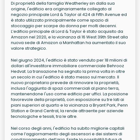
Di proprietà della famiglia Weatherley sin dalla sua
origine, l'edificio era originariamente collegato al
negozio principale Lord & Taylor al 424 di Fifth Avenue ed
è stato utilizzato principalmente come spazio di
stoccaggio per scarpe da donna per molti decenni.
L’edificio principale di Lord & Taylor è stato acquisito da
Amazon nel 2020, e la vicinanza di 16 West 39th Street alla
nuova sede di Amazon a Manhattan ha aumentato il suo
valore strategico.
Nel giugno 2024, l'edificio è stato venduto per 18 milioni di
dollari all'investitore immobiliare commerciale Behrooz
Hedvat. La transazione ha segnato la prima volta in oltre
un secolo in cui l'edificio è stato messo sul mercato. Il
nuovo proprietario prevede di rinnovare la proprietà,
inclusa l'aggiunta di spazi commerciali al piano terra,
mantenendone l'uso come edificio per uffici. La posizione
favorevole della proprietà, con esposizione su tre lati ai
piani superiori al quarto e la vicinanza a Bryant Park, Penn
Station e Grand Central, la rende attraente per aziende
tecnologiche e tessili, tra le altre.
Nel corso degli anni, l'edificio ha subito migliorie capitali
come l’aggiornamento degli ascensori e dei sistemi di
condizionamento dell’aria. Esiste la possibilità futura di