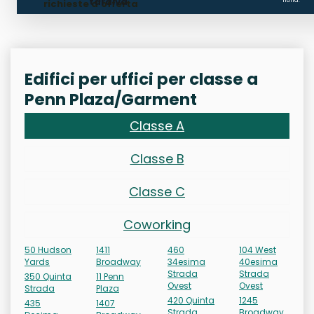
tardiva
nulla.
richieste d'offerta
Edifici per uffici per classe a
Penn Plaza/Garment
Classe A
Classe B
Classe C
Coworking
50 Hudson
1411
460
104 West
Yards
Broadway
34esima
40esima
Strada
Strada
350 Quinta
11 Penn
Ovest
Ovest
Strada
Plaza
420 Quinta
1245
435
1407
Strada
Broadway