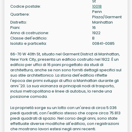
St
Codice postale:
10018
Penn
Quartiere:
Plaza/Garment
Distretto:
Manhattan
Piani:
16
Anno di costruzione:
1922
Classe dell'edificio:
B
Isolato e particella:
00841-0085
66-70 W 40th St, situato nel Garment District di Manhattan,
New York City, presenta un edificio costruito nel 1922. È un
edificio per uffici di 16 piani progettato da studi di
architettura, anche se non sono forniti dettagli specifici sul
suo stile architettonico. La storia dell'edificio riflette
l'epoca dei primi sviluppi di uffici a Manhattan durante gli
anni '20. La sua vicinanza ai principali nodi di trasporto,
inclusi metropolitana e linee di autobus, lo rende una
posizione comoda.
La proprietà sorge su un lotto con un'area di circa 5.036
piedi quadrati, con l'edificio stesso che copre circa 75.813
piedi quadrati di spazio. Nel corso degli anni, sono state
effettuate diverse modifiche all'edificio, con registrazioni
che mostrano lavori estesi negli anni recenti.