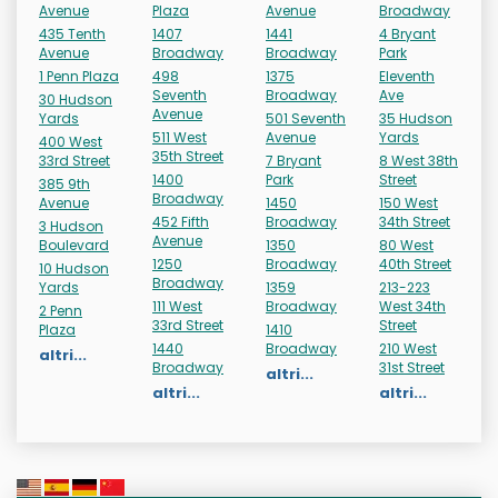
Avenue
Plaza
Avenue
Broadway
435 Tenth
1407
1441
4 Bryant
Avenue
Broadway
Broadway
Park
1 Penn Plaza
498
1375
Eleventh
Seventh
Broadway
Ave
30 Hudson
Avenue
Yards
501 Seventh
35 Hudson
511 West
Avenue
Yards
400 West
35th Street
33rd Street
7 Bryant
8 West 38th
1400
Park
Street
385 9th
Broadway
Avenue
1450
150 West
452 Fifth
Broadway
34th Street
3 Hudson
Avenue
Boulevard
1350
80 West
1250
Broadway
40th Street
10 Hudson
Broadway
Yards
1359
213-223
111 West
Broadway
West 34th
2 Penn
33rd Street
Street
Plaza
1410
1440
Broadway
210 West
altri...
Broadway
31st Street
altri...
altri...
altri...