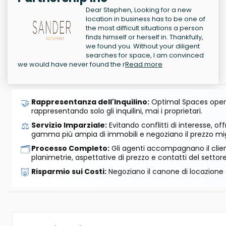
Dear Stephen, Looking for a new
location in business has to be one of
the most difficult situations a person
finds himself or herself in. Thankfully,
we found you. Without your diligent
searches for space, I am convinced
we would have never found the r
Read more
🤝
Rappresentanza dell'Inquilino:
Optimal Spaces opera
rappresentando solo gli inquilini, mai i proprietari.
⚖️
Servizio Imparziale:
Evitando conflitti di interesse, o
gamma più ampia di immobili e negoziano il prezzo mig
🗂️
Processo Completo:
Gli agenti accompagnano il cliente
planimetrie, aspettative di prezzo e contatti del settore
🐷
Risparmio sui Costi:
Negoziano il canone di locazione e