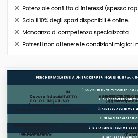
Potenziale conflitto di interessi (spesso rap
Solo il 10% degli spazi disponibili è online.
Mancanza di competenza specializzata.
Potresti non ottenere le condizioni migliori 
PERCHÉ RIVOLGERSI A UN BROKER PER INQUILINI:
Il tuo a
1. LA DISTINZIONE FONDAMENTALE:
IN
Dovere fiduciario:
AGENTE DEL PROP
AGENTE DELL'I
AFFITTO
2. QUASI SEMPRE NON TI
SOLO L'INQUILINO
(Agente incar
(Broker per In
(Canone più basso,
condizioni migliori per l'inquilino)
3. ACCESSO AGLI IMMOBIL
4. NEGOZIARE OLTRE IL 
MESI GRATUITI
CONTRIBUTO LAVORI
Il proprietario
Siti pubblici
BANC
5. RISPARMIO DI TEMPO E GEST
(Fondi per
paga la
(Limitati/non aggiornati)
E RETI
l'allestimento)
commissione
(Fuor
6. RIDURRE I RISCHI (LE