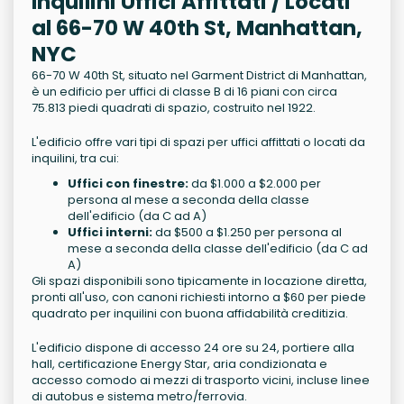
Inquilini Uffici Affittati / Locati
al 66-70 W 40th St, Manhattan,
NYC
66-70 W 40th St, situato nel Garment District di Manhattan,
è un edificio per uffici di classe B di 16 piani con circa
75.813 piedi quadrati di spazio, costruito nel 1922.
L'edificio offre vari tipi di spazi per uffici affittati o locati da
inquilini, tra cui:
Uffici con finestre:
da $1.000 a $2.000 per
persona al mese a seconda della classe
dell'edificio (da C ad A)
Uffici interni:
da $500 a $1.250 per persona al
mese a seconda della classe dell'edificio (da C ad
A)
Gli spazi disponibili sono tipicamente in locazione diretta,
pronti all'uso, con canoni richiesti intorno a $60 per piede
quadrato per inquilini con buona affidabilità creditizia.
L'edificio dispone di accesso 24 ore su 24, portiere alla
hall, certificazione Energy Star, aria condizionata e
accesso comodo ai mezzi di trasporto vicini, incluse linee
di autobus e sistema metro/ferrovia.