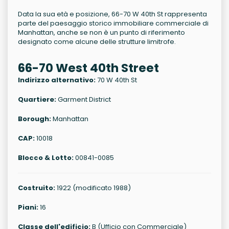
Data la sua età e posizione, 66-70 W 40th St rappresenta
parte del paesaggio storico immobiliare commerciale di
Manhattan, anche se non è un punto di riferimento
designato come alcune delle strutture limitrofe.
66-70 West 40th Street
Indirizzo alternativo:
70 W 40th St
Quartiere:
Garment District
Borough:
Manhattan
CAP:
10018
Blocco & Lotto:
00841-0085
Costruito:
1922 (modificato 1988)
Piani:
16
Classe dell'edificio:
B (Ufficio con Commerciale)