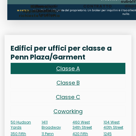
subaffi
dispo
Clausole di
Penali per
CONTRATTO
Ricerca,
occupazione
ripristino
appuntamenti,
Non affidarti all'agente del proprietario. Un broker per inquilini è il tuo alle
IN SINTESI:
tardiva
nulla.
richieste d'offerta
Edifici per uffici per classe a
Penn Plaza/Garment
Classe A
Classe B
Classe C
Coworking
50 Hudson
1411
460 West
104 West
Yards
Broadway
34th Street
40th Street
350 Fifth
11 Penn
420 Fifth
1245