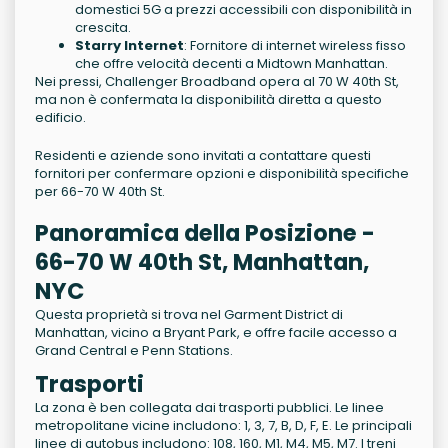
domestici 5G a prezzi accessibili con disponibilità in
crescita.
Starry Internet
: Fornitore di internet wireless fisso
che offre velocità decenti a Midtown Manhattan.
Nei pressi, Challenger Broadband opera al 70 W 40th St,
ma non è confermata la disponibilità diretta a questo
edificio.
Residenti e aziende sono invitati a contattare questi
fornitori per confermare opzioni e disponibilità specifiche
per 66-70 W 40th St.
Panoramica della Posizione -
66-70 W 40th St, Manhattan,
NYC
Questa proprietà si trova nel Garment District di
Manhattan, vicino a Bryant Park, e offre facile accesso a
Grand Central e Penn Stations.
Trasporti
La zona è ben collegata dai trasporti pubblici. Le linee
metropolitane vicine includono:
1, 3, 7, B, D, F, E
. Le principali
linee di autobus includono:
108, 160, M1, M4, M5, M7
. I treni