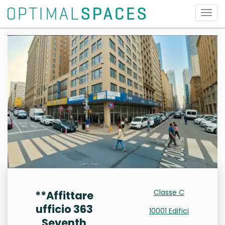
Attiv
la
navi
Classe C
**Affittare
ufficio 363
10001 Edifici
Seventh