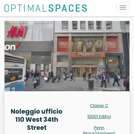
Attiv
la
navi
Classe C
Noleggio ufficio
10001 Edifici
110 West 34th
Street
Penn
Plaza/Garment