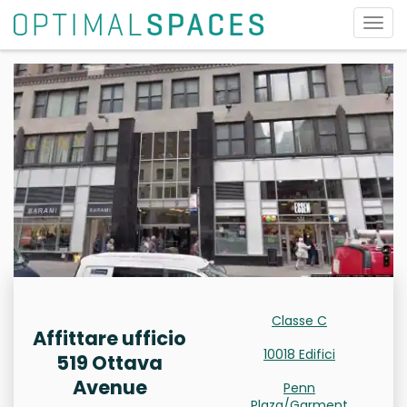
Attiv
la
navi
Classe C
Affittare ufficio
10018 Edifici
519 Ottava
Avenue
Penn
Plaza/Garment