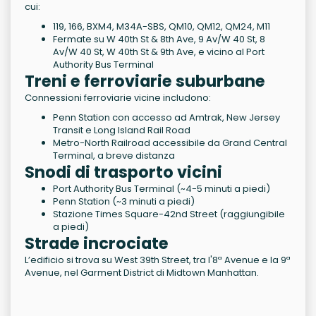
cui:
119, 166, BXM4, M34A-SBS, QM10, QM12, QM24, M11
Fermate su W 40th St & 8th Ave, 9 Av/W 40 St, 8
Av/W 40 St, W 40th St & 9th Ave, e vicino al Port
Authority Bus Terminal
Treni e ferroviarie suburbane
Connessioni ferroviarie vicine includono:
Penn Station con accesso ad Amtrak, New Jersey
Transit e Long Island Rail Road
Metro-North Railroad accessibile da Grand Central
Terminal, a breve distanza
Snodi di trasporto vicini
Port Authority Bus Terminal (~4-5 minuti a piedi)
Penn Station (~3 minuti a piedi)
Stazione Times Square-42nd Street (raggiungibile
a piedi)
Strade incrociate
L’edificio si trova su West 39th Street, tra l'8ª Avenue e la 9ª
Avenue, nel Garment District di Midtown Manhattan.