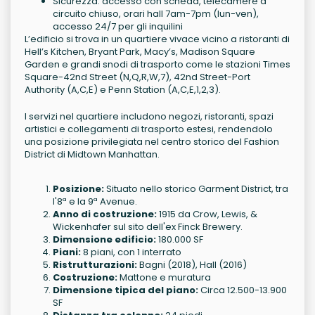
Sicurezza: accesso con scheda, telecamere a
circuito chiuso, orari hall 7am-7pm (lun-ven),
accesso 24/7 per gli inquilini
L’edificio si trova in un quartiere vivace vicino a ristoranti di
Hell’s Kitchen, Bryant Park, Macy’s, Madison Square
Garden e grandi snodi di trasporto come le stazioni Times
Square-42nd Street (N,Q,R,W,7), 42nd Street-Port
Authority (A,C,E) e Penn Station (A,C,E,1,2,3).
I servizi nel quartiere includono negozi, ristoranti, spazi
artistici e collegamenti di trasporto estesi, rendendolo
una posizione privilegiata nel centro storico del Fashion
District di Midtown Manhattan.
Posizione:
Situato nello storico Garment District, tra
l'8ª e la 9ª Avenue.
Anno di costruzione:
1915 da Crow, Lewis, &
Wickenhafer sul sito dell'ex Finck Brewery.
Dimensione edificio:
180.000 SF
Piani:
8 piani, con 1 interrato
Ristrutturazioni:
Bagni (2018), Hall (2016)
Costruzione:
Mattone e muratura
Dimensione tipica del piano:
Circa 12.500-13.900
SF