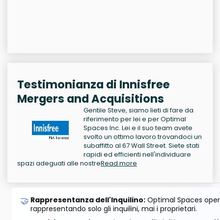
Testimonianza di Innisfree
Mergers and Acquisitions
Gentile Steve, siamo lieti di fare da
riferimento per lei e per Optimal
Spaces Inc. Lei e il suo team avete
svolto un ottimo lavoro trovandoci un
subaffitto al 67 Wall Street. Siete stati
rapidi ed efficienti nell'individuare
spazi adeguati alle nostre
Read more
🤝
Rappresentanza dell'Inquilino:
Optimal Spaces opera
rappresentando solo gli inquilini, mai i proprietari.