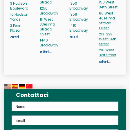
Strada
150 West
3 Hudson
1350
34th Street
Boulevard
1250
Broadway
Broadway
80 West
10 Hudson
1359
40esima
Yards
111 West
Broadway
Strada
33esima
2 Penn
1410
Ovest
Strada
Plaza
Broadway
Ovest
213-223
altri...
altri...
West 34th
1440
Street
Broadway
210 West
altri...
31st Street
altri...
Contattaci