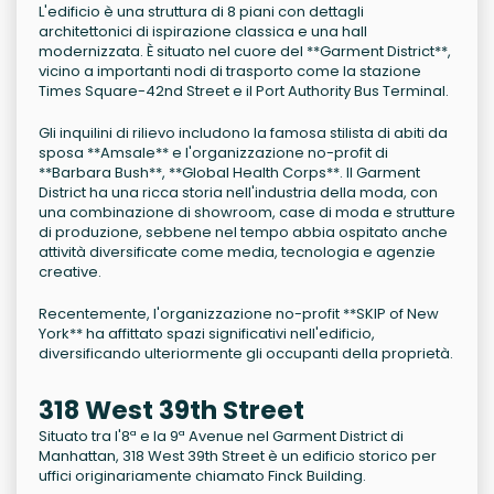
L'edificio è una struttura di 8 piani con dettagli
architettonici di ispirazione classica e una hall
modernizzata. È situato nel cuore del **Garment District**,
vicino a importanti nodi di trasporto come la stazione
Times Square-42nd Street e il Port Authority Bus Terminal.
Gli inquilini di rilievo includono la famosa stilista di abiti da
sposa **Amsale** e l'organizzazione no-profit di
**Barbara Bush**, **Global Health Corps**. Il Garment
District ha una ricca storia nell'industria della moda, con
una combinazione di showroom, case di moda e strutture
di produzione, sebbene nel tempo abbia ospitato anche
attività diversificate come media, tecnologia e agenzie
creative.
Recentemente, l'organizzazione no-profit **SKIP of New
York** ha affittato spazi significativi nell'edificio,
diversificando ulteriormente gli occupanti della proprietà.
318 West 39th Street
Situato tra l'8ª e la 9ª Avenue nel Garment District di
Manhattan, 318 West 39th Street è un edificio storico per
uffici originariamente chiamato Finck Building.