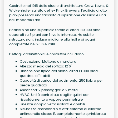
Costruito nel 1915 dallo studio di architettura Crow, Lewis, &
Wickenhafer sul sito dell'ex Finck Brewery, l’edificio di otto
piani presenta una facciata di ispirazione classica e una
hall modernizzata.
L’edificio ha una superficie totale di circa 180.000 piedi
quadrati su 8 piani con 1 livello interrato. Ha subito
ristrutturazioni, incluse migliorie alla hall e ai bagni
completate nel 2016 e 2018.
Dettagli architettonici e costruttivi includono:
Costruzione: Mattone e muratura
Altezza media del soffitto: 12'6"
Dimensione tipica del piano: circa 13.900 piedi
quadrati affittabili
Capacità di carico del pavimento: 250 libbre per
piede quadrato
Ascensori: 2 passeggeri e 2 merci
HVAC: Unità controllate dagli inquilini con
riscaldamento a vapore perimetrale
Finestre doppio vetro isolanti e apribili
Sicurezza antincendio e vita: sistema di allarme
antincendio classe E, completamente sprinklerato