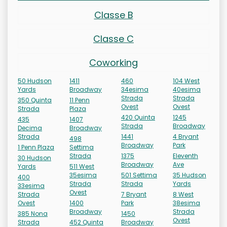
Classe B
Classe C
Coworking
50 Hudson
1411
460
104 West
Yards
Broadway
34esima
40esima
Strada
Strada
350 Quinta
11 Penn
Ovest
Ovest
Strada
Plaza
420 Quinta
1245
435
1407
Strada
Broadway
Decima
Broadway
Strada
1441
4 Bryant
498
Broadway
Park
1 Penn Plaza
Settima
Strada
1375
Eleventh
30 Hudson
Broadway
Ave
Yards
511 West
35esima
501 Settima
35 Hudson
400
Strada
Strada
Yards
33esima
Ovest
Strada
7 Bryant
8 West
Ovest
1400
Park
38esima
Broadway
Strada
385 Nona
1450
Ovest
Strada
452 Quinta
Broadway