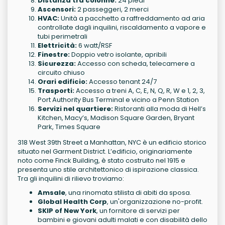
Distanza tra colonne:
24 piedi
Ascensori:
2 passeggeri, 2 merci
HVAC:
Unità a pacchetto a raffreddamento ad aria
controllate dagli inquilini, riscaldamento a vapore e
tubi perimetrali
Elettricità:
6 watt/RSF
Finestre:
Doppio vetro isolante, apribili
Sicurezza:
Accesso con scheda, telecamere a
circuito chiuso
Orari edificio:
Accesso tenant 24/7
Trasporti:
Accesso a treni A, C, E, N, Q, R, W e 1, 2, 3,
Port Authority Bus Terminal e vicino a Penn Station
Servizi nel quartiere:
Ristoranti alla moda di Hell’s
Kitchen, Macy’s, Madison Square Garden, Bryant
Park, Times Square
318 West 39th Street a Manhattan, NYC è un edificio storico
situato nel Garment District. L’edificio, originariamente
noto come Finck Building, è stato costruito nel 1915 e
presenta uno stile architettonico di ispirazione classica.
Tra gli inquilini di rilievo troviamo:
Amsale
, una rinomata stilista di abiti da sposa.
Global Health Corp
, un'organizzazione no-profit.
SKIP of New York
, un fornitore di servizi per
bambini e giovani adulti malati e con disabilità dello