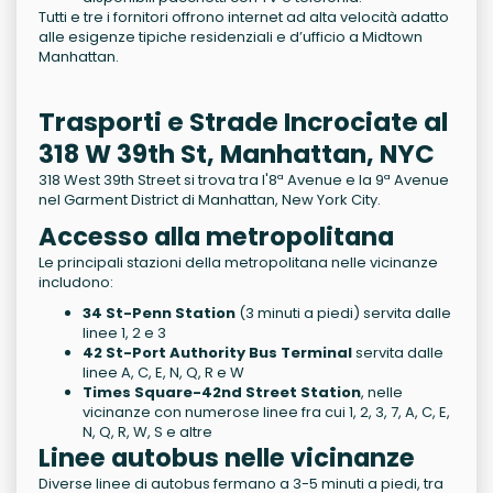
Tutti e tre i fornitori offrono internet ad alta velocità adatto
alle esigenze tipiche residenziali e d’ufficio a Midtown
Manhattan.
Trasporti e Strade Incrociate al
318 W 39th St, Manhattan, NYC
318 West 39th Street si trova tra l'8ª Avenue e la 9ª Avenue
nel Garment District di Manhattan, New York City.
Accesso alla metropolitana
Le principali stazioni della metropolitana nelle vicinanze
includono:
34 St-Penn Station
(3 minuti a piedi) servita dalle
linee 1, 2 e 3
42 St-Port Authority Bus Terminal
servita dalle
linee A, C, E, N, Q, R e W
Times Square-42nd Street Station
, nelle
vicinanze con numerose linee fra cui 1, 2, 3, 7, A, C, E,
N, Q, R, W, S e altre
Linee autobus nelle vicinanze
Diverse linee di autobus fermano a 3-5 minuti a piedi, tra