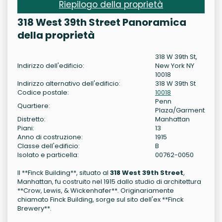
Riepilogo della proprietà
318 West 39th Street Panoramica
della proprietà
318 W 39th St,
Indirizzo dell'edificio:
New York NY
10018
Indirizzo alternativo dell'edificio:
318 W 39th St
Codice postale:
10018
Penn
Quartiere:
Plaza/Garment
Distretto:
Manhattan
Piani:
13
Anno di costruzione:
1915
Classe dell'edificio:
B
Isolato e particella:
00762-0050
Il **Finck Building**, situato al
318 West 39th Street
,
Manhattan, fu costruito nel 1915 dallo studio di architettura
**Crow, Lewis, & Wickenhafer**. Originariamente
chiamato Finck Building, sorge sul sito dell'ex **Finck
Brewery**.