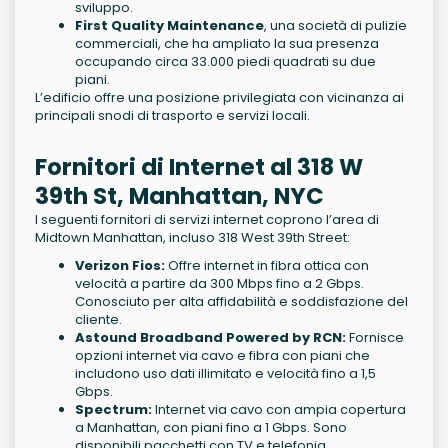
sviluppo.
First Quality Maintenance
, una società di pulizie
commerciali, che ha ampliato la sua presenza
occupando circa 33.000 piedi quadrati su due
piani.
L’edificio offre una posizione privilegiata con vicinanza ai
principali snodi di trasporto e servizi locali.
Fornitori di Internet al 318 W
39th St, Manhattan, NYC
I seguenti fornitori di servizi internet coprono l’area di
Midtown Manhattan, incluso 318 West 39th Street:
Verizon Fios:
Offre internet in fibra ottica con
velocità a partire da 300 Mbps fino a 2 Gbps.
Conosciuto per alta affidabilità e soddisfazione del
cliente.
Astound Broadband Powered by RCN:
Fornisce
opzioni internet via cavo e fibra con piani che
includono uso dati illimitato e velocità fino a 1,5
Gbps.
Spectrum:
Internet via cavo con ampia copertura
a Manhattan, con piani fino a 1 Gbps. Sono
disponibili pacchetti con TV e telefonia.