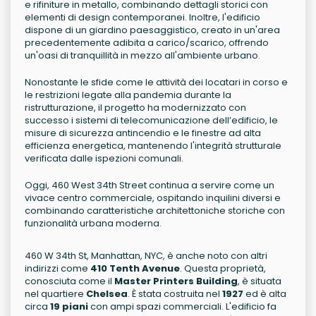
e rifiniture in metallo, combinando dettagli storici con
elementi di design contemporanei. Inoltre, l'edificio
dispone di un giardino paesaggistico, creato in un'area
precedentemente adibita a carico/scarico, offrendo
un'oasi di tranquillità in mezzo all'ambiente urbano.
Nonostante le sfide come le attività dei locatari in corso e
le restrizioni legate alla pandemia durante la
ristrutturazione, il progetto ha modernizzato con
successo i sistemi di telecomunicazione dell’edificio, le
misure di sicurezza antincendio e le finestre ad alta
efficienza energetica, mantenendo l'integrità strutturale
verificata dalle ispezioni comunali.
Oggi, 460 West 34th Street continua a servire come un
vivace centro commerciale, ospitando inquilini diversi e
combinando caratteristiche architettoniche storiche con
funzionalità urbana moderna.
460 W 34th St, Manhattan, NYC, è anche noto con altri
indirizzi come
410 Tenth Avenue
. Questa proprietà,
conosciuta come il
Master Printers Building
, è situata
nel quartiere
Chelsea
. È stata costruita nel
1927
ed è alta
circa
19 piani
con ampi spazi commerciali. L'edificio fa