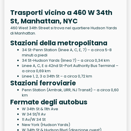
Trasporti vicino a 460 W 34th
St, Manhattan, NYC
460 West 34th Street si trova nel quartiere Hudson Yards
di Manhattan.
Stazioni della metropolitana
34 St-Penn Station (linee A, C, E, 7) – a circa 5-8
minuti a piedi
34 St-Hudson Yards (linea 7) – a circa 0,34 km
Linee A, C, E a 42nd St-Port Authority Bus Terminal –
a circa 0,69 km
Linee 1, 2, 3 a 34th St – a circa 0,72 km
Stazioni ferroviarie
Penn Station (Amtrak, LIRR, NJ Transit) – a circa 0,60
km
Fermate degli autobus
W 34th St & 11th Ave
W 34 St/11 Av
11 Av/W 34 St
New York (Hudson Yards)
W 34th St & Hudson Blvd (direzione ovest)