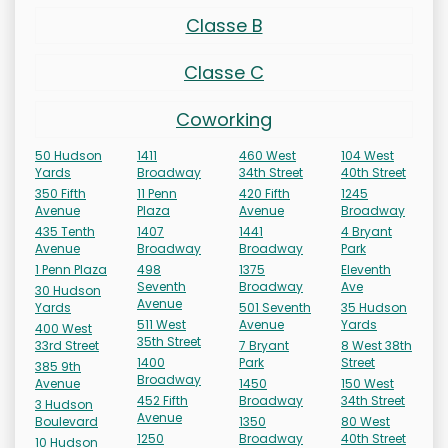
Classe B
Classe C
Coworking
50 Hudson
1411
460 West
104 West
Yards
Broadway
34th Street
40th Street
350 Fifth
11 Penn
420 Fifth
1245
Avenue
Plaza
Avenue
Broadway
435 Tenth
1407
1441
4 Bryant
Avenue
Broadway
Broadway
Park
1 Penn Plaza
498
1375
Eleventh
Seventh
Broadway
Ave
30 Hudson
Avenue
Yards
501 Seventh
35 Hudson
511 West
Avenue
Yards
400 West
35th Street
33rd Street
7 Bryant
8 West 38th
1400
Park
Street
385 9th
Broadway
Avenue
1450
150 West
452 Fifth
Broadway
34th Street
3 Hudson
Avenue
Boulevard
1350
80 West
1250
Broadway
40th Street
10 Hudson