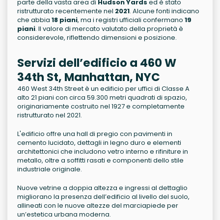
parte della vasta area di
Hudson Yards
ed è stato
ristrutturato recentemente nel
2021
. Alcune fonti indicano
che abbia
18 piani
, ma i registri ufficiali confermano
19
piani
. Il valore di mercato valutato della proprietà è
considerevole, riflettendo dimensioni e posizione.
Servizi dell’edificio a 460 W
34th St, Manhattan, NYC
460 West 34th Street è un edificio per uffici di Classe A
alto 21 piani con circa 59.300 metri quadrati di spazio,
originariamente costruito nel 1927 e completamente
ristrutturato nel 2021.
L'edificio offre una hall di pregio con pavimenti in
cemento lucidato, dettagli in legno duro e elementi
architettonici che includono vetro interno e rifiniture in
metallo, oltre a soffitti rasati e componenti dello stile
industriale originale.
Nuove vetrine a doppia altezza e ingressi al dettaglio
migliorano la presenza dell’edificio al livello del suolo,
allineati con le nuove altezze del marciapiede per
un’estetica urbana moderna.