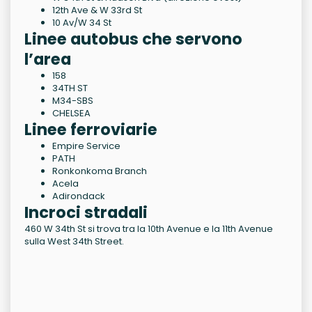
12th Ave & W 33rd St
10 Av/W 34 St
Linee autobus che servono
l’area
158
34TH ST
M34-SBS
CHELSEA
Linee ferroviarie
Empire Service
PATH
Ronkonkoma Branch
Acela
Adirondack
Incroci stradali
460 W 34th St si trova tra la 10th Avenue e la 11th Avenue
sulla West 34th Street.