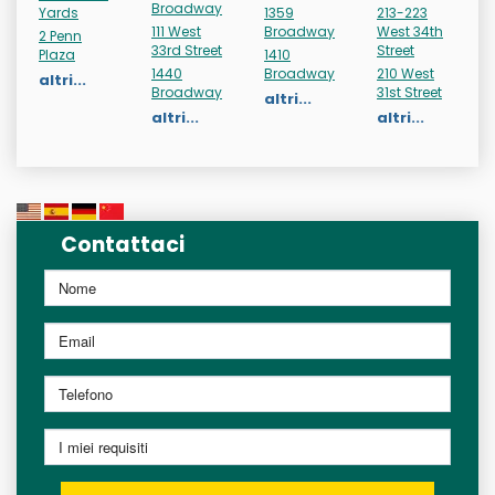
Broadway
Yards
1359
213-223
111 West
Broadway
West 34th
2 Penn
33rd Street
Street
Plaza
1410
1440
Broadway
210 West
altri...
Broadway
31st Street
altri...
altri...
altri...
Contattaci