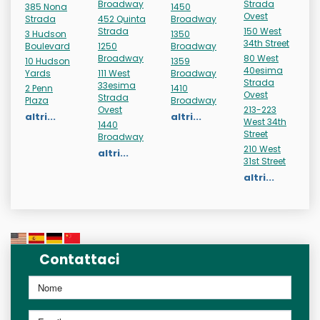
Broadway
Strada
385 Nona
1450
Ovest
Strada
452 Quinta
Broadway
Strada
150 West
3 Hudson
1350
34th Street
Boulevard
1250
Broadway
Broadway
80 West
10 Hudson
1359
40esima
Yards
111 West
Broadway
Strada
33esima
2 Penn
1410
Ovest
Strada
Plaza
Broadway
Ovest
213-223
altri...
altri...
West 34th
1440
Street
Broadway
210 West
altri...
31st Street
altri...
Contattaci