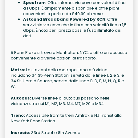
Spectrum
: Offre internet via cavo con velocità fino
a 1 Gbps. È ampiamente disponibile e offre piani
convenienti a partire da $49,99 al mese.
Astound Broadband Powered by RCN
: Offre
servizi sia via cavo che in fibra con velocità fino a 1,5
Gbps. È nota per i prezzi bassi e l'uso illimitato dei
dati.
5 Penn Plaza si trova a Manhattan, NYC, e offre un accesso
conveniente a diverse opzioni di trasporto.
Metro:
Le stazioni della metropolitana più vicine
includono 34 St-Penn Station, servita dalle linee 1, 2 e 3, e
34 St-Herald Square, servita dalle linee B, D, F, M, N, Q, R e
W.
Autobus:
Diverse linee di autobus passano nelle
vicinanze, tra cui M1, M2, M3, M4, M7, M20 e M34.
Treno:
Accessibile tramite treni Amtrak e NJ Transit alla
New York Penn Station.
Incrocio:
33rd Street e 8th Avenue.