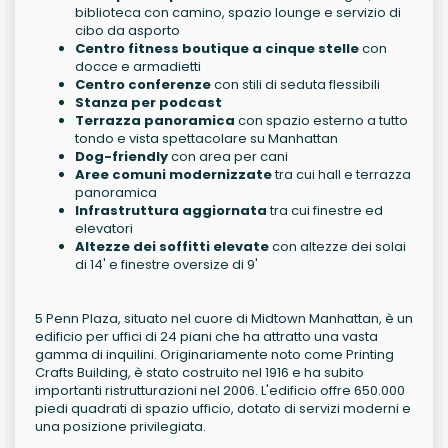
biblioteca con camino, spazio lounge e servizio di
cibo da asporto
Centro fitness boutique a cinque stelle
con
docce e armadietti
Centro conferenze
con stili di seduta flessibili
Stanza per podcast
Terrazza panoramica
con spazio esterno a tutto
tondo e vista spettacolare su Manhattan
Dog-friendly
con area per cani
Aree comuni modernizzate
tra cui hall e terrazza
panoramica
Infrastruttura aggiornata
tra cui finestre ed
elevatori
Altezze dei soffitti elevate
con altezze dei solai
di 14' e finestre oversize di 9'
5 Penn Plaza, situato nel cuore di Midtown Manhattan, è un
edificio per uffici di 24 piani che ha attratto una vasta
gamma di inquilini. Originariamente noto come Printing
Crafts Building, è stato costruito nel 1916 e ha subito
importanti ristrutturazioni nel 2006. L'edificio offre 650.000
piedi quadrati di spazio ufficio, dotato di servizi moderni e
una posizione privilegiata.