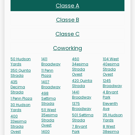
Classe A
Classe B
Classe C
Coworking
50 Hudson
1411
460
104 West
Yards
Broadway
34esima
40esima
Strada
Strada
350 Quinta
11 Penn
Ovest
Ovest
Strada
Plaza
420 Quinta
1245
435
1407
Strada
Broadway
Decima
Broadway
Strada
1441
4 Bryant
498
Broadway
Park
1 Penn Plaza
Settima
Strada
1375
Eleventh
30 Hudson
Broadway
Ave
Yards
511 West
35esima
501 Settima
35 Hudson
400
Strada
Strada
Yards
33esima
Ovest
Strada
7 Bryant
8 West
Ovest
1400
Park
38esima