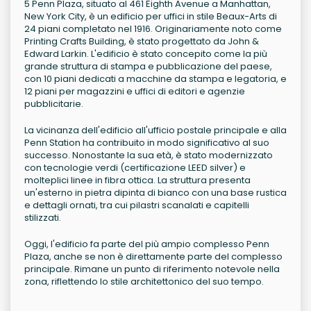
5 Penn Plaza, situato al 461 Eighth Avenue a Manhattan,
New York City, è un edificio per uffici in stile Beaux-Arts di
24 piani completato nel 1916. Originariamente noto come
Printing Crafts Building, è stato progettato da John &
Edward Larkin. L'edificio è stato concepito come la più
grande struttura di stampa e pubblicazione del paese,
con 10 piani dedicati a macchine da stampa e legatoria, e
12 piani per magazzini e uffici di editori e agenzie
pubblicitarie.
La vicinanza dell'edificio all'ufficio postale principale e alla
Penn Station ha contribuito in modo significativo al suo
successo. Nonostante la sua età, è stato modernizzato
con tecnologie verdi (certificazione LEED silver) e
molteplici linee in fibra ottica. La struttura presenta
un'esterno in pietra dipinta di bianco con una base rustica
e dettagli ornati, tra cui pilastri scanalati e capitelli
stilizzati.
Oggi, l'edificio fa parte del più ampio complesso Penn
Plaza, anche se non è direttamente parte del complesso
principale. Rimane un punto di riferimento notevole nella
zona, riflettendo lo stile architettonico del suo tempo.