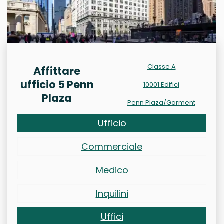
Classe A
Affittare
ufficio 5 Penn
10001 Edifici
Plaza
Penn Plaza/Garment
Ufficio
Commerciale
Medico
Inquilini
Uffici