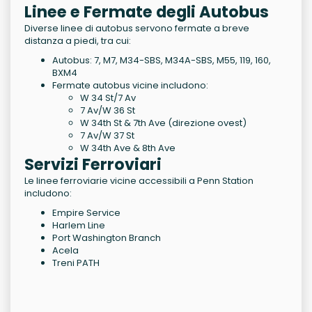
Linee e Fermate degli Autobus
Diverse linee di autobus servono fermate a breve
distanza a piedi, tra cui:
Autobus: 7, M7, M34-SBS, M34A-SBS, M55, 119, 160,
BXM4
Fermate autobus vicine includono:
W 34 St/7 Av
7 Av/W 36 St
W 34th St & 7th Ave (direzione ovest)
7 Av/W 37 St
W 34th Ave & 8th Ave
Servizi Ferroviari
Le linee ferroviarie vicine accessibili a Penn Station
includono:
Empire Service
Harlem Line
Port Washington Branch
Acela
Treni PATH