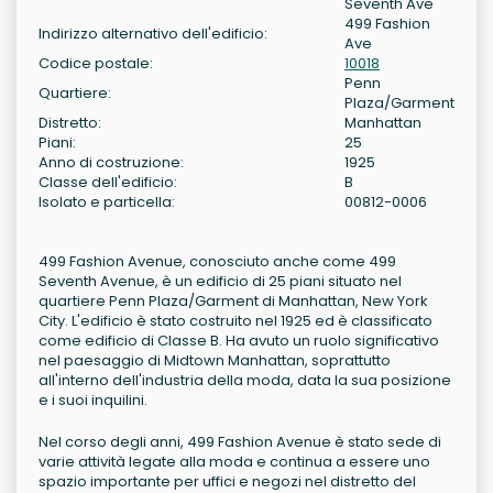
Seventh Ave
499 Fashion
Indirizzo alternativo dell'edificio:
Ave
Codice postale:
10018
Penn
Quartiere:
Plaza/Garment
Distretto:
Manhattan
Piani:
25
Anno di costruzione:
1925
Classe dell'edificio:
B
Isolato e particella:
00812-0006
499 Fashion Avenue, conosciuto anche come 499
Seventh Avenue, è un edificio di 25 piani situato nel
quartiere Penn Plaza/Garment di Manhattan, New York
City. L'edificio è stato costruito nel 1925 ed è classificato
come edificio di Classe B. Ha avuto un ruolo significativo
nel paesaggio di Midtown Manhattan, soprattutto
all'interno dell'industria della moda, data la sua posizione
e i suoi inquilini.
Nel corso degli anni, 499 Fashion Avenue è stato sede di
varie attività legate alla moda e continua a essere uno
spazio importante per uffici e negozi nel distretto del