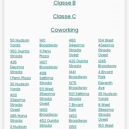
Classe B
Classe C
Coworking
50 Hudson
1411
460
104 West
Yards
Broadway
34esima
40esima
Strada
Strada
350 Quinta
11 Penn
Ovest
Ovest
Strada
Plaza
420 Quinta
1245
435
1407
Strada
Broadway
Decima
Broadway
Strada
1441
4 Bryant
498
Broadway
Park
1 Penn Plaza
Settima
Strada
1375
Eleventh
30 Hudson
Broadway
Ave
Yards
511 West
35esima
501 Settima
35 Hudson
400
Strada
Strada
Yards
33esima
Ovest
Strada
7 Bryant
8 West
Ovest
1400
Park
38esima
Broadway
Strada
385 Nona
1450
Ovest
Strada
452 Quinta
Broadway
Strada
150 West
3 Hudson
1350