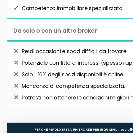
Competenza immobiliare specializzata.
Da solo o con un altro broker
Perdi occasioni e spazi difficili da trovare.
Potenziale conflitto di interessi (spesso rap
Solo il 10% degli spazi disponibili è online.
Mancanza di competenza specializzata.
Potresti non ottenere le condizioni migliori 
PERCHÉ RIVOLGERSI A UN BROKER PER INQUILINI:
Il tuo a