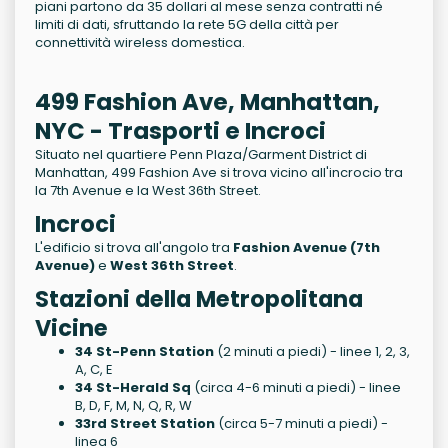
piani partono da 35 dollari al mese senza contratti né
limiti di dati, sfruttando la rete 5G della città per
connettività wireless domestica.
499 Fashion Ave, Manhattan,
NYC - Trasporti e Incroci
Situato nel quartiere Penn Plaza/Garment District di
Manhattan, 499 Fashion Ave si trova vicino all'incrocio tra
la 7th Avenue e la West 36th Street.
Incroci
L'edificio si trova all'angolo tra
Fashion Avenue (7th
Avenue)
e
West 36th Street
.
Stazioni della Metropolitana
Vicine
34 St-Penn Station
(2 minuti a piedi) - linee 1, 2, 3,
A, C, E
34 St-Herald Sq
(circa 4-6 minuti a piedi) - linee
B, D, F, M, N, Q, R, W
33rd Street Station
(circa 5-7 minuti a piedi) -
linea 6