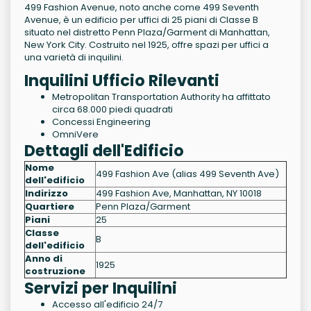
499 Fashion Avenue, noto anche come 499 Seventh
Avenue, è un edificio per uffici di 25 piani di Classe B
situato nel distretto Penn Plaza/Garment di Manhattan,
New York City. Costruito nel 1925, offre spazi per uffici a
una varietà di inquilini.
Inquilini Ufficio Rilevanti
Metropolitan Transportation Authority ha affittato
circa 68.000 piedi quadrati
Concessi Engineering
OmniVere
Dettagli dell'Edificio
Nome
499 Fashion Ave (alias 499 Seventh Ave)
dell'edificio
Indirizzo
499 Fashion Ave, Manhattan, NY 10018
Quartiere
Penn Plaza/Garment
Piani
25
Classe
B
dell'edificio
Anno di
1925
costruzione
Servizi per Inquilini
Accesso all'edificio 24/7