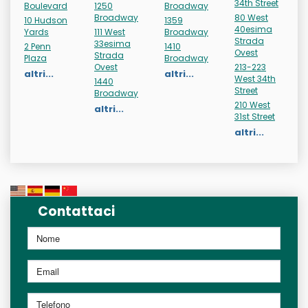
34th Street
Boulevard
1250
Broadway
Broadway
80 West
10 Hudson
1359
40esima
Yards
111 West
Broadway
Strada
33esima
2 Penn
1410
Ovest
Strada
Plaza
Broadway
Ovest
213-223
altri...
altri...
West 34th
1440
Street
Broadway
210 West
altri...
31st Street
altri...
Contattaci